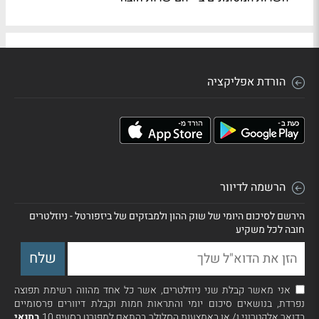
הורדת אפליקציה
הרשמה לדיוור
הירשם לסיכום היומי של שוק ההון ולמבזקים של ביזפורטל - ניוזלטרים
חובה לכל משקיע
אני מאשר קבלת שני ניוזלטרים, אשר כל אחד מהווה רשימת תפוצה
נפרדת, בנושאים סיכום יומי והתראות חמות וקבלת דיוורים פרסומיים
בדואר אלקטרוני ו/ או באמצעות הסלולר בהתאם למפורט בסעיף 10
בתנאי