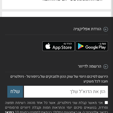
הורדת אפליקציה
הרשמה לדיוור
הירשם לסיכום היומי של שוק ההון ולמבזקים של ביזפורטל - ניוזלטרים
חובה לכל משקיע
אני מאשר קבלת שני ניוזלטרים, אשר כל אחד מהווה רשימת תפוצה
נפרדת, בנושאים סיכום יומי והתראות חמות וקבלת דיוורים פרסומיים
בדואר אלקטרוני ו/ או באמצעות הסלולר בהתאם למפורט בסעיף 10
בתנאי