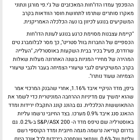
ההפכפך עמדו הדו"חות המאכזבים של ג'י.פי מורגן ונתוני
מאקרו סותרים שתרמו לתחושת חוסר הוודאות בקרב
המשקיעים בנוגע לכיוון בו נעה הכלכלה האמריקנית.
"קיימת עצבנות מסוימת כרגע בנוגע לעונת הדו"חות
הכספיים של החברות בוול סטריט", כך מסר לבלומברג טים
שרודרס, פעיל בכיר בבית השקעות באוסטרליה, "העלייה
המהירה של מחירי המניות בשנה האחרונה מעלות שאלות
בקרב המשיקיעים לגבי שיעורי הצמיחה בעבר ולגבי שיעורי
הצמיחה שעוד נותרו".
ביפן, מדד הניקיי איבד 1.16%, אחרי שהבנק המרכזי אמר
שהוא ימשיך עם מדיניות ההרחבה המוניטרית כדי לשמר את
ההתאוששות הכלכלית. גם בהונג קונג התקבלו ירידות ומדד
ההאנג סנג איבד 0.9% מערכו. בצד החיובי נרשמו עליות
באוסטרליה שם טיפס מדד ה- S&P/ASX 200 ב-0.2%. גם
בדרום קוריאה נרשמה מגמה חיובית ומדד הקוספי רשם
עליות של 0.6%. שנחאי שנסחרה בירידות לכל אורך היום