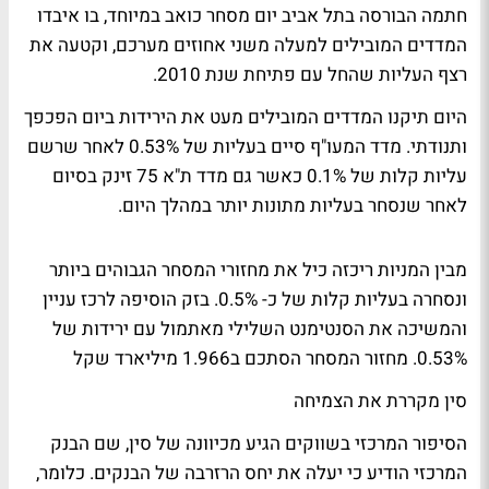
חתמה הבורסה בתל אביב יום מסחר כואב במיוחד, בו איבדו
המדדים המובילים למעלה משני אחוזים מערכם, וקטעה את
רצף העליות שהחל עם פתיחת שנת 2010.
היום תיקנו המדדים המובילים מעט את הירידות ביום הפכפך
ותנודתי. מדד המעו"ף סיים בעליות של 0.53% לאחר שרשם
עליות קלות של 0.1% כאשר גם מדד ת"א 75 זינק בסיום
לאחר שנסחר בעליות מתונות יותר במהלך היום.
מבין המניות ריכזה כיל את מחזורי המסחר הגבוהים ביותר
ונסחרה בעליות קלות של כ- 0.5%. בזק הוסיפה לרכז עניין
והמשיכה את הסנטימנט השלילי מאתמול עם ירידות של
0.53%. מחזור המסחר הסתכם ב1.966 מיליארד שקל
סין מקררת את הצמיחה
הסיפור המרכזי בשווקים הגיע מכיוונה של סין, שם הבנק
המרכזי הודיע כי יעלה את יחס הרזרבה של הבנקים. כלומר,