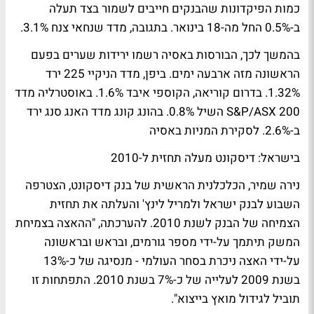
כמות הפיקדונות שהבנקים חייבים לשמור בצד תעלה
ב-0.5% החל מה-18 בינואר. בתגובה, מדד שנחאי צנח 3.1%.
בהמשך לכך, הבורסות באסיה רשמו ירידות שערים בפעם
הראשונה מזה ארבעה ימים. ביפן, מדד הניקיי 225 ירד
1.32%. בדרום קוריאה, הקוספי איבד 1.6%. באוסטרליה מדד
S&P/ASX 200 השיל 0.8%. בהונג קונג מדד האנג סנג ירד
ב-2.6%.
לסקירת המניות באסיה
בישראל: דיסקונט מעלה תחזית ל-2010
נירה שמיר, הכלכלנית הראשית של בנק דיסקונט, הצטרפה
השבוע לבנק ישראל ולמריל לינץ' והעלתה את תחזית
הצמיחה של הבנק לשנת 2010. להערכתה, "ההאצה בצמיחת
המשק תיתמך על-ידי מספר גורמים, ובראש ובראשונה
על-ידי האצה ניכרת בסחר העולמי - מנסיגה של כ-13%
בשנת 2009 לעלייה של כ-7% בשנת 2010. התפתחות זו
תוביל לגידול מואץ בייצוא".