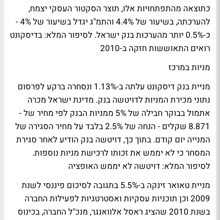
כתוצאה מהתפתחויות אלו, תוצר הסקטור העסקי יצמח,
להערכתה, בשיעור של 4.4% והתמ"ג יגדל בשיעור של 4% -
כ-0.5% יותר מהערכות בנק ישראל.
לסיפור המלא: בדיסקונט
רואים התאוששות חזקה ב-2010
מניות במרכז
מניית בנק דיסקונט עלתה ב-1.13% ונסחרה ברקע לפרסום
נתוני מכירת המניות לדויטשה בנק. מדינת ישראל מכרה
אתמול בבוקר חבילה של 5% ממניות הבנק לפי מחיר של -
8.871 שקלים - הנחה של 2.5% בלבד על מחיר הסגירה של
המנייה יום קודם. בתוך כך, דויטשה בנק הודיע לאחר סגירת
המסחר כי לא יממש את זכותו לרכישת מניות נוספות.
לסיפור המלא: דויטשה לא יממש האופציה
מניית טאואר זינקה ב-5.5% בתגובה לסיכום פיננסי לשנת
2009 וכן תוכניות עסקיות ואסטרטגיות לפעילות החברה
בשנת 2010 שהציג ראסל אלוואנגר, מנכ"ל החברה, בכינוס