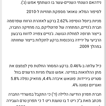
נידהאם השנתי השניים-עשר בו השתתף אמש (ג').
לסיפור המלא: טאואר מספקת תחזיות ל-2010
מניות ביוסל הוסיפה 2.62% ברקע לאזהרת הרווח שפרסמה
חברת ג'נזיים, המתחרה של פרוטליקס, בה מחזיקה החברה,
בייצור תרופה למחלת הגושה. ג'נזיים צפויה לדווח ברבעון
הרביעי על ירידה בהכנסות ברקע לתקלות בייצור שחוותה
במהלך 2009.
כיל עלתה ב-0.46%. ברקע המסחר החלטת סין לצמצם את
מתן ההלוואות במדינה. אמש ננעלו מניות הדשנים בוול
סטריט בירידות: פוטאש איבדה 4.4%, מוזאיק נפלה 5.8%
ואגריום נסוגה 4%.
חברת תפרון הודיעה הלילה (ד') כי התקבל במשרדי החברה
מכתב מאת ב"כ ריט 1 בו טוענת ריט 1 כי תפרון טרם העבירה