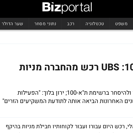
משפט
טכנולוגיה
רכב
נתוני מסחר
שער הדולר
שטראוס נשארת בת"א-100: UBS רכש מהחברה מניות
הרכישה תאפשר למניית שטראוס להמשיך ולהיסחר ברשימת ת"א-100; ירון בלוך: "הפעילות
ים האחרונות הביאה אותה לתודעת המשקיעים הזרים"
נים בשוק הישראלי, רכש היום עבורו ועבור לקוחותיו חבילת מניות בהיקף