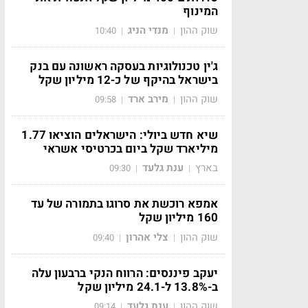
המינוף
שוק ההון
מנדי הניג
10:40
|
|
ג'ין טכנולוגיות בעסקה ראשונה עם בנק
בישראל בהיקף של כ-12 מיליון שקל
שוק ההון
מירב ארד
09:58
|
|
שיא חדש ביולי: הישראלים הוציאו 1.77
מיליארד שקל ביום בכרטיסי אשראי
בארץ
ענת גלעד
09:30
|
|
אמפא רוכשת את סרוגו בתמורה של עד
160 מיליון שקל
שוק ההון
צלי אהרון
09:40
|
|
יעקב פיננסים: הרווח הנקי ברבעון עלה
ב-13.8% ל-24.1 מיליון שקל
שוק ההון
ענת גלעד
09:14
|
|