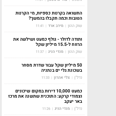
התשואה בקרנות כספיות, מי הקרנות
הטובות וכמה תקבלו בהמשך?
שוק ההון
מירב ארד
11:41
|
|
ותודה לדולר - גולף כמעט ושילשה את
הרווח ל-15.5 מיליון שקל
שוק ההון
מנדי הניג
11:37
|
|
50 מיליון שקל עבור שדרת מסחר
בשכונת גלי ים בנתניה
נדל"ן
צלי אהרון
11:33
|
|
כמעט 10,000 דירות במקום שיכונים
וצמודי קרקע: התוכנית שתשנה את מרכז
באר יעקב
נדל"ן
מנדי הניג
11:26
|
|