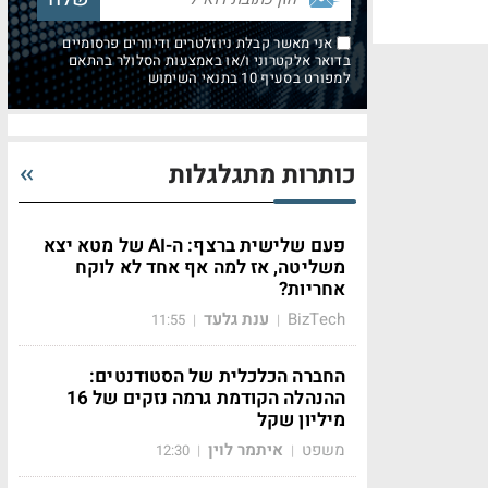
אני מאשר קבלת ניוזלטרים ודיוורים פרסומיים
בדואר אלקטרוני ו/או באמצעות הסלולר בהתאם
למפורט בסעיף 10 בתנאי השימוש
כותרות מתגלגלות
פעם שלישית ברצף: ה-AI של מטא יצא
משליטה, אז למה אף אחד לא לוקח
אחריות?
BizTech
ענת גלעד
11:55
|
|
החברה הכלכלית של הסטודנטים:
ההנהלה הקודמת גרמה נזקים של 16
מיליון שקל
משפט
איתמר לוין
12:30
|
|