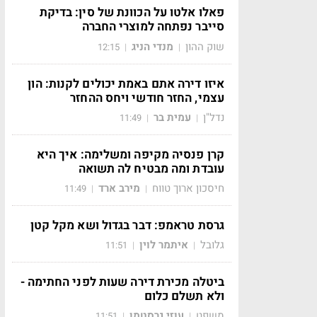
פאלו אלטו על הכוונת של סין: בדיקת
סייבר נפתחה למוצרי החברה
שוק ההון
מנדי הניג
12:15
|
|
איזו דירה אתם באמת יכולים לקנות: הון
עצמי, החזר חודשי ויחס ההחזר
נדל"ן
עמית בר
11:49
|
|
קרן פנסיה מקיפה ומשלימה: איך היא
עובדת ומה מבטיח לה תשואה
חיסכון ארוך טווח
מירב ארד
11:49
|
|
גרסת טראמפ: דבר בגדול ושא מקל קטן
גלובל
איתמר לוין
11:51
|
|
ביטלה מכירת דירה שעות לפני החתימה -
ולא תשלם כלום
משפט
עוזי גרסטמן
11:51
|
|