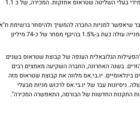
של כ-60 מיליון שקל בקבוצת שטראוס גרופ מידי בעלי השליטה שטראוס אחזקות. המכירה, של כ 1.1
ות הציבור יעלו כעת ללמעלה מ-25% ,דבר שיאפשר למניות החברה להמשיך ולהיסחר ברשימת ת"א
25 , בהתאם לתקנות החדשות של הבורסה. המנייה עולה כעת ב-1.5% בהיקף מסחר של כ-74 מיליון
אל: "הפעילות הגלובאלית הענפה של קבוצת שטראוס בשנים
זרים. בשנה האחרונה, החברה השקיעה מאמצים רבים
 בינלאומיים. יו.בי.אס מלווה את קבוצת שטראוס מזה
. ניסיונות עבר של יו.בי.אס לרכוש מניות מבעלי
כות התקנות החדשות של הבורסה, התאפשרה המכירה".