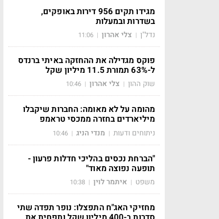
מגידו תקים 956 דירות באופקים,
בשדרות ובמעלות
נדל"ן
צלי אהרון
11:06
|
|
פוקס מגדילה את ההחזקה באיתי ברנדס
ל-63% תמורת 11.5 מיליון שקל
שוק ההון
צלי אהרון
10:46
|
|
מהומה על לא מאומה: החברות שיקבלו
מיליארדים בחזרה ממכסי טראמפ
ניתוחים ודעות
מנדי הניג
10:46
|
|
"הברחת נכסים בהליכי חדלות פרעון -
תופעה נפוצה מאוד"
משפט
איתמר לוין
10:38
|
|
מחזיקי האג"ח התפצלו: נופר תפדה שתי
סדרות ב-400 מיליון שקל ותפחית את