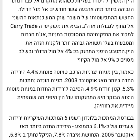
היין המשיך להיסחר בעליות כשהוא מתקדם אל עבר רמתו
הגבוהה ביותר מזה ארבעה עשר חודשים אל מול הדולר.
החשש מהתפשטותו של משבר שוק המשכנתאות המשני
אל מחוץ לגבולות ארה"ב הביא את משקיעי ה Carry Trade
למכור את החזקותיהם המסוכנות במניות ,אג"ח חברות
ומטבעות בעלי תשואה גבוהה יותר ולקנות חזרה את
היין.המטבע היפני התחזק בכ 4% אל מול הדולר ובשלב
מסוים כ 9% אל מול הקיווי
כאמור, בין מניות יצרניות הרכב, טויוטה צונחת 4.4% הירידה
החדה ביותר מאז אוקטובר 2003. מניות הונדה נחתכות
5.3%, קנון יורדת 4.9%. הסיבה לירידות החדות במניות מוטות
היצוא הבוקר היא התחזקותו של הין היפני מה שמפחית
מיידית את רווחיהן.
בבורסת המתכות בלונדון רשמו 6 המתכות העיקריות ירידות
שערים של כ-6.1% בממוצע - הירידה החדה ביותר מאז
אוקטובר 2005. הנחושת איבדה 7.8%, הניקל נחתך ב-5.3%,