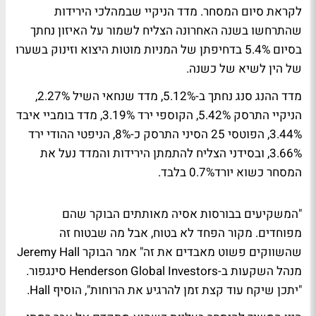
לקראת סיום המסחר. מדד הניקיי שבמהלכי הירידות
שהתרחשו בשנה האחרונה הצליח לשמור על האיזון נחתך
בסיום 5.4% בדחיפתן של המניות מוטות היצוא וזינוק בשערו
של הין לשיא של כשנה.
מדד ההנג סנג נחתך ב-5.12%, מדד שנחאי השיל 2.27%,
הניקיי התרסק 5.42%, הקוספי ירד 3.19%, מדד בומביי איבד
3.44%, הפוטסי 25 הסיני התרסק כ-8%, הניפטי ההודי ירד
3.66%, ובסידני הצליח להתמתן הירידות והמדד נעל את
המסחר כשוא יורד0.7% בלבד.
"המשקיעים בבורסות אסיה מאותתים הבוקר שהם
מפוחדים. מקור הפחד לא בטוח, אבל מה שבטוח זה
שהשווקים פשוט מאבדים את זה" אמר הבוקר Jeremy Hall
מנהל השקעות ב-Henderson Global Investors סינגפור.
"יתכן שיקח עוד קצת זמן להרגיע את הרוחות", הוסיף Hall.