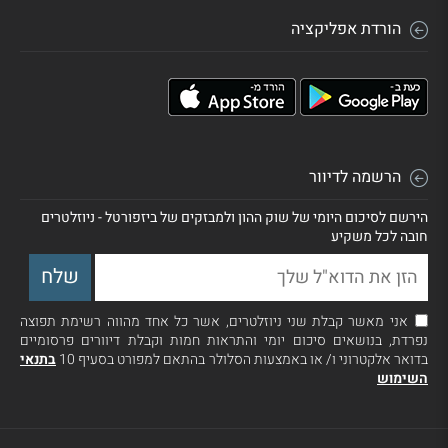
הורדת אפליקציה
הרשמה לדיוור
הירשם לסיכום היומי של שוק ההון ולמבזקים של ביזפורטל - ניוזלטרים
חובה לכל משקיע
אני מאשר קבלת שני ניוזלטרים, אשר כל אחד מהווה רשימת תפוצה
נפרדת, בנושאים סיכום יומי והתראות חמות וקבלת דיוורים פרסומיים
בדואר אלקטרוני ו/ או באמצעות הסלולר בהתאם למפורט בסעיף 10
בתנאי
השימוש