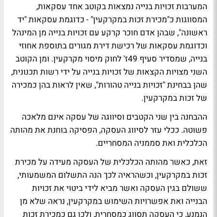
המערבות זכויות בנייה נמצאות בקוטב אחד עסקאות,
המסווגות כ"מכירת זכות במקרקעין" - כדוגמת עסקאות "יד
ראשונה", שבהן אדם חוכר קרקע עם זכויות בנייה מן המינהל
וכדוגמת עסקאות של רכישת דירת מגורים בתוספת אחוזי
בנייה, שמסדיר סעיף 49ז' לחוק מיסוי מקרקעין. ומן הקוטב
השני מצויות הקצאות של זכויות בנייה על ידי רשות תכנונית,
שהן בבחינת "זכויות בנייה טהורות", שאין לראות בהן כמכירה
של זכות במקרקעין.
ההבחנה בין שני הקטבים וסיווגה של עסקה אינם מלאכה
פשוטה. ככלי עזר לסיווג העסקה, הפסיקה בוחנת את מהותה
הכלכלית ואת סממניה המסחריים.
זאת, כאשר מהותה הכלכלית של העסקה מעידה על מכירת
זכות במקרקעין, וכשהראיה לכך הנה התשלום המשמעותי,
ששולם בגין העסקה ואשר מביא לידי ביטוי את זכויות
הבנייה ואת אפשרויות השימוש במקרקעין, נראה שלא מן
הנמנע, כי העסקה תסווג כמסחרית, ולכן גם כמכירת זכות