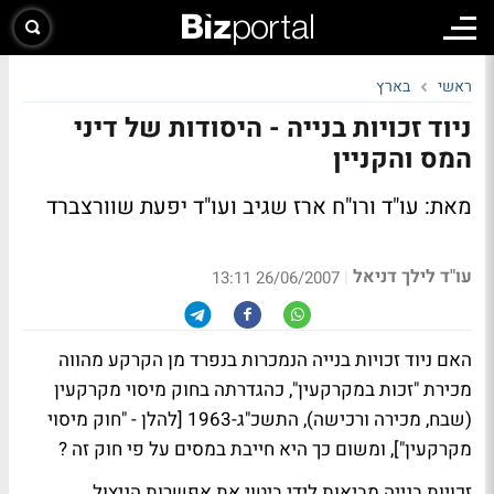
ראשי
בארץ
ניוד זכויות בנייה - היסודות של דיני
המס והקניין
מאת: עו"ד ורו"ח ארז שגיב ועו"ד יפעת שוורצברד
עו"ד לילך דניאל
|
26/06/2007 13:11
האם ניוד זכויות בנייה הנמכרות בנפרד מן הקרקע מהווה
מכירת "זכות במקרקעין", כהגדרתה בחוק מיסוי מקרקעין
(שבח, מכירה ורכישה), התשכ"ג-1963 [להלן - "חוק מיסוי
מקרקעין"], ומשום כך היא חייבת במסים על פי חוק זה ?
זכויות בנייה מביאות לידי ביטוי את אפשרות הניצול