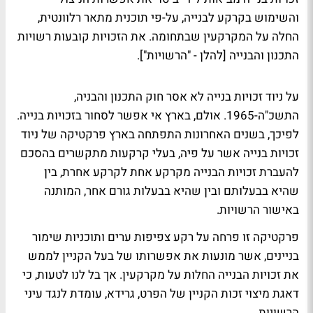
והשימוש בקרקע לבנייה, על-פי תוכנית מתאר רלוונטית,
החלה על המקרקעין שבתחומה. את הזכויות קובעות רשויות
התכנון והבנייה [להלן - "הרשויות"].
על ניוד זכויות בנייה לא אסר חוק התכנון והבניה,
התשכ"ה-1965. אולם, בארץ אי אפשר לסחור בזכויות בנייה.
לפיכך, בשנים האחרונות התפתחה בארץ פרקטיקה של ניוד
זכויות בנייה אשר על פיה, בעלי קרקעות מתקשרים בהסכם
להעברת זכויות הבנייה מקרקע אחת לקרקע אחרת, בין
שהיא בבעלותם ובין שהיא בבעלות גורם אחר, המותנה
באישור הרשויות.
פרקטיקה זו פרחה על רקע צפיפות ערים ותוכניות שימור
בניינים, אשר מונעות את אפשרותו של בעל הקניין לממש
את זכויות הבנייה החלות על מקרקעין. אך בל לנו לטעות, כי
דאגת מיצוי זכות הקניין של הפרט, גרידא, עומדת לנגד עיני
הרשויות.