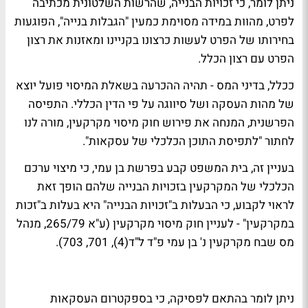
ניתן לומר, כי זכויות הבנייה, שהרשות השלטונית מכתיבה
לפרט, מהוות במידה מסוימת כמעין "הגבלות בנייה", הפוגעות
בחירותו של הפרט לעשות כרצונו בקניינו ומאזנות את רצון
הפרט עם רצון הכלל.
ככלל, בדיני המס - תהיה ההכרעה בשאלת המיסוי פועל יוצא
של מהות העסקה ושל סיווגה על פי הדין הכללי. התפיסה
הפרשנית, המנחה את פירוש חוק מיסוי מקרקעין, מורה לנו
לחתור "לתפיסת התוכן הכלכלי של עסקאות".
בעניין זה, בית המשפט קבע בפרשת בן עמי, כי מיצוי ערכם
הכלכלי של המקרקעין בזכויות הבנייה שלהם הופך זאת
לראוי לקבוע, כי הבעלות ב"זכויות הבנייה" היא בעלות ב"זכות
במקרקעין" - לעניין חוק מיסוי מקרקעין (ע"א 265/79, מנהל
מס שבח מקרקעין נ' בן עמי פ"ד ל"ד(4), 701, 703).
ניתן לומר בהתאם לפסיקה, כי בספקטרום העסקאות