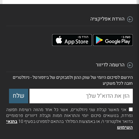
הורדת אפליקציה
הרשמה לדיוור
הירשם לסיכום היומי של שוק ההון ולמבזקים של ביזפורטל - ניוזלטרים
חובה לכל משקיע
אני מאשר קבלת שני ניוזלטרים, אשר כל אחד מהווה רשימת תפוצה
נפרדת, בנושאים סיכום יומי והתראות חמות וקבלת דיוורים פרסומיים
בדואר אלקטרוני ו/ או באמצעות הסלולר בהתאם למפורט בסעיף 10
בתנאי
השימוש