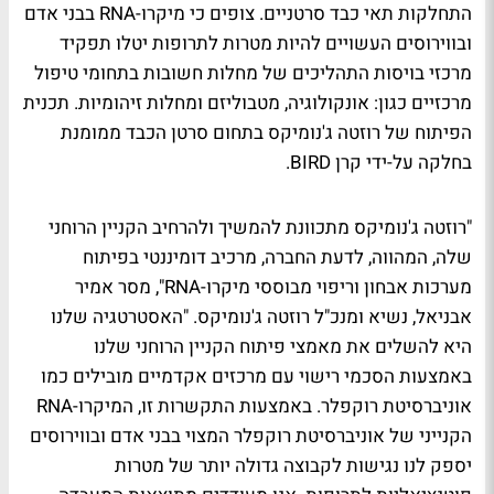
התחלקות תאי כבד סרטניים. צופים כי מיקרו-RNA בבני אדם
ובווירוסים העשויים להיות מטרות לתרופות יטלו תפקיד
מרכזי בויסות התהליכים של מחלות חשובות בתחומי טיפול
מרכזיים כגון: אונקולוגיה, מטבוליזם ומחלות זיהומיות. תכנית
הפיתוח של רוזטה ג'נומיקס בתחום סרטן הכבד ממומנת
בחלקה על-ידי קרן BIRD.
"רוזטה ג'נומיקס מתכוונת להמשיך ולהרחיב הקניין הרוחני
שלה, המהווה, לדעת החברה, מרכיב דומיננטי בפיתוח
מערכות אבחון וריפוי מבוססי מיקרו-RNA", מסר אמיר
אבניאל, נשיא ומנכ"ל רוזטה ג'נומיקס. "האסטרטגיה שלנו
היא להשלים את מאמצי פיתוח הקניין הרוחני שלנו
באמצעות הסכמי רישוי עם מרכזים אקדמיים מובילים כמו
אוניברסיטת רוקפלר. באמצעות התקשרות זו, המיקרו-RNA
הקנייני של אוניברסיטת רוקפלר המצוי בבני אדם ובווירוסים
יספק לנו נגישות לקבוצה גדולה יותר של מטרות