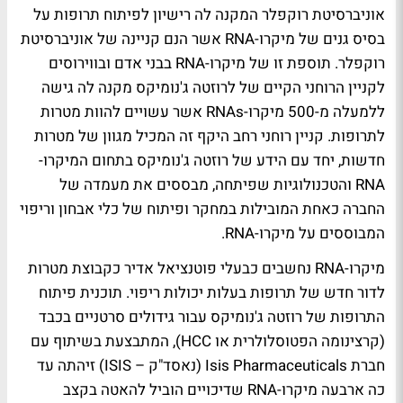
אוניברסיטת רוקפלר המקנה לה רישיון לפיתוח תרופות על
בסיס גנים של מיקרו-RNA אשר הנם קניינה של אוניברסיטת
רוקפלר. תוספת זו של מיקרו-RNA בבני אדם ובווירוסים
לקניין הרוחני הקיים של לרוזטה ג'נומיקס מקנה לה גישה
ללמעלה מ-500 מיקרו-RNAs אשר עשויים להוות מטרות
לתרופות. קניין רוחני רחב היקף זה המכיל מגוון של מטרות
חדשות, יחד עם הידע של רוזטה ג'נומיקס בתחום המיקרו-
RNA והטכנולוגיות שפיתחה, מבססים את מעמדה של
החברה כאחת המובילות במחקר ופיתוח של כלי אבחון וריפוי
המבוססים על מיקרו-RNA.
מיקרו-RNA נחשבים כבעלי פוטנציאל אדיר כקבוצת מטרות
לדור חדש של תרופות בעלות יכולות ריפוי. תוכנית פיתוח
התרופות של רוזטה ג'נומיקס עבור גידולים סרטניים בכבד
(קרצינומה הפטוסלולרית או HCC), המתבצעת בשיתוף עם
חברת Isis Pharmaceuticals (נאסד"ק – ISIS) זיהתה עד
כה ארבעה מיקרו-RNA שדיכויים הוביל להאטה בקצב