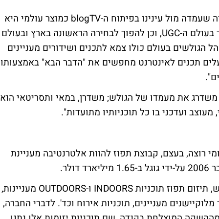
לדברי גיא אליאב, מנכ"ל תפוז אנשים: "המטרה שעמדה מול עינינו בפיתוח ה-blogTV כמוצר עולמי היא
להיות הפלטפורמה המלהיבה והמרגשת ביותר בעולם ה-UGC, וכן להפוך לבחירה הראשונה בארץ ובעולם
יות LIVE של גולשים. קהל הגולשים בעולם כולו צמא לתכנים ושידורים מעניינים
עלים תכנים לאינטרנט מחפשים את "הדבר הבא" באמצעותו
ם".
blogT בגרסתו החדשה משדרג את מעמדו של הגולש; משדרן, במאי ותסריטאי הוא
 מעוצב ועדכני בו כל תוכניותיו מתועדות".
י רוצה, בעצם, קבוצת תפוז להוות אלטרנטיבה מעניינת
ולר.
בחודשים הראשונים להשקת ה-blogTV החדש, תיזום תפוז תוכניות INDOORS ו-OUTDOORS מעניינות,
מלוקיישנים מעניינים, תוכניות אירוח וכד'. לדברי החברה,
מההשקה המוצלחת בקנדה, שם תוכניות יזומות אלו נתנו