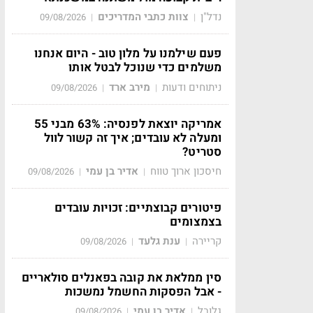
נדל"ן
צוות כתבי המדריכים
09/08/2026
|
|
פעם שילמנו על מלון טוב - היום אנחנו
משלמים כדי שנוכל לבטל אותו
ניתוחים ודעות
מירב ארד
09/08/2026
|
|
אמריקה יוצאת לפנסיה: 63% מבני 55
ומעלה לא עובדים; איך זה קשור לוול
סטריט?
חיסכון ארוך טווח
אדיר בן עמי
09/08/2026
|
|
פיטורים קבוצתיים: זכויות עובדים
בצמצומים
קריירה
ענת גלעד
09/08/2026
|
|
סין ממלאת את קובה בפאנלים סולאריים
- אבל הפסקות החשמל נמשכות
גלובל
אדיר בן עמי
09/08/2026
|
|