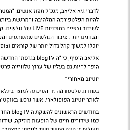
לשידור וצפייה בתוכנ
ומגוונים יותר. ציבור הגולשים שמשתפים ומ
יוכלו למשוך קהל גדול יותר של קוראים וצופי
אליאב הוסיף, כי "ה-V
הופך להיות גם בעליו של ערוץ טלוויזיה פרטי,
יוטיוב מאחוריך
בשדרוג פלטפורמה זו והפיכתה למוצר בינלאומ
לאתר יוטיוב הפופולארי, אשר נרכש באוקטובר 2006 על-ידי גוגל ב-1.65 מיליארד ד
כמו שידורים חיים של הופעות מוזיקה, שידור 
פעילות זו הינה המשך ישיר לניסיון המצטבר 