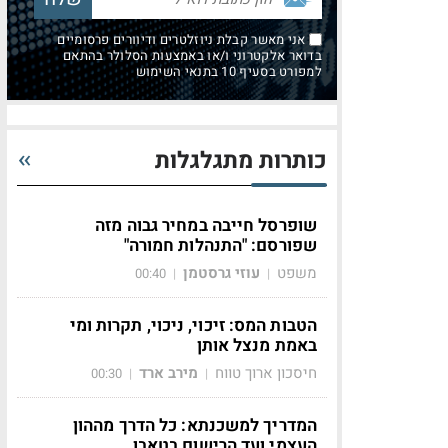
אני מאשר קבלת ניוזלטרים ודיוורים פרסומיים
בדואר אלקטרוני ו/או באמצעות הסלולר בהתאם
למפורט בסעיף 10 בתנאי השימוש
כותרות מתגלגלות
שופרסל חייבה במחיר גבוה מזה
שפורסם: "התנהלות חמורה"
משפט
עוזי גרסטמן
00:40
|
|
הטבות המס: זיכוי, ניכוי, תקרות ומי
באמת מנצל אותן
חיסכון ארוך טווח
מירב ארד
00:30
|
|
המדריך למשכנתא: כל הדרך מההון
העצמי ועד הרישום בטאבו