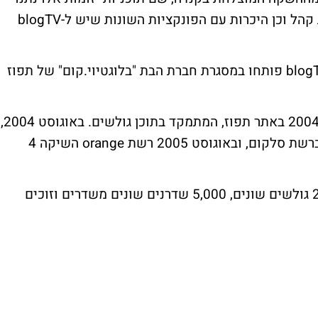
לגולשים כלים, רעיונות לדרכי שידור ומשיכת קהל וכן היכרות עם הפונקציות השונות שיש ל-blogTV
הפלטפורמה והאפליקציות החדשות של ה-blogTV פותחו במסגרת חברת הבת "בלוגטיוי.קום" של תפוז
נזכיר, כי ה-blogTV הושק לראשונה באפריל 2004 באתר תפוז, המתמקד בתוכן גולשים. באוגוסט 2004,
הושקה הפלטפורמה הסלולארית של המוצר ברשת סלקום, ובאוגוסט 2005 רשת orange השיקה 4
כיום, מדי חודש נכנסים ל-blogTV כ-250,000 גולשים שונים, 5,000 שדרנים שונים משדרים וזוכים