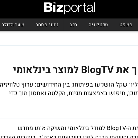
משפט
טכנולוגיה
רכב
נתוני מסחר
שער הדולר
 בינלאומי
 הושק לאחרונה בקנדה וארה"ב; 7 מיליון שקל הושקעו בפיתוחו; בין החידושים: ערוץ טלוויזיה
וכן, חיפוש באמצעות תגיות, הקלטה ואחסון תוך כדי
קבוצת תפוז מעדכנת טכנולוגית את פלטפורמת ה-BlogTV למודל בינלאומי ומשיקה אותו מחדש
ה והשקתו הרכה לפני כשבועיים בארה"ב. בעקבות העדכון