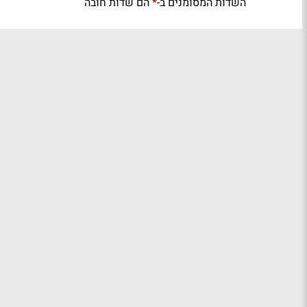
השדות המסומנים ב-
הם שדות חובה
*