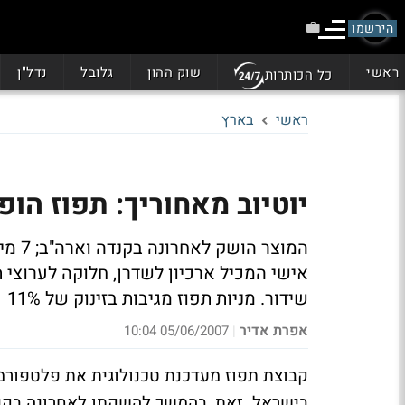
הירשמו
ראשי
שוק ההון
גלובל
נדל"ן
כל הכותרות
ראשי
בארץ
יוטיוב מאחוריך: תפוז הופך את BlogTV למוצר
המוצר
אישי המכיל ארכיון לשדרן, חלוקה לערוצי ת
שידור. מניות תפוז מגיבות בזינוק של 11%
אפרת אדיר
05/06/2007 10:04
|
בישראל. זאת, בהמשך להשקתו לאחרונה בקנד