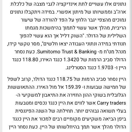
נתונים אלו עשויים לתת אינדיקציה לגבי מצבה של כלכלת
ארה"ב וממשיותו של מיתון אפשרי. במידה ויתקבלו נתונים
נמוכים מהצפי יגבר הלחץ על הפד להורדה של שיעור
הריבית, מהלך אשר עשוי לתמוך בהימשכות מגמתו
השלילית של הדולר. "השוק דליל אך הוא עשוי להפוך
תנודתי במידה ונתוני העבודה יצאו חלשים", מסר טקשי קידו,
מנהל מט"ח מ- Sumitomo Trust & Banking. כעת נסחר
הדולר סביב הרמות של 1.3420 כנגד האירו, 118.80 כנגד
היין ו- 1.9703 כנגד הסטרלינג.
היין נסחר סביב הרמות של 118.75 כנגד הדולר, קרוב לשפל
של חמישה שבועות ו- 159.39 אל מול האירו. ההתאוששות
הגלובלית בשוקי ההון החזירה את התיאבון למשקיעי ה-
Carry traders אשר לווים את היין כנגד נכסים ומטבעות
בעלי תשואה גבוהים יותר. תחילתה של השנה הפיננסית
ביפן הביאה משקיעים מקומיים רבים למכור את היין כנגד
הדולר מהלך אשר תמך בהיחלשותו של היין. כעת נסחר היין