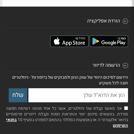
הורדת אפליקציה
הרשמה לדיוור
הירשם לסיכום היומי של שוק ההון ולמבזקים של ביזפורטל - ניוזלטרים
חובה לכל משקיע
אני מאשר קבלת שני ניוזלטרים, אשר כל אחד מהווה רשימת תפוצה
נפרדת, בנושאים סיכום יומי והתראות חמות וקבלת דיוורים פרסומיים
בדואר אלקטרוני ו/ או באמצעות הסלולר בהתאם למפורט בסעיף 10
בתנאי
השימוש