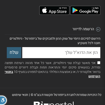
הרשמה לדיוור
הירשם לסיכום היומי של שוק ההון ולמבזקים של ביזפורטל - ניוזלטרים
חובה לכל משקיע
אני מאשר קבלת שני ניוזלטרים, אשר כל אחד מהווה רשימת תפוצה
נפרדת, בנושאים סיכום יומי והתראות חמות וקבלת דיוורים פרסומיים
בדואר אלקטרוני ו/ או באמצעות הסלולר בהתאם למפורט בסעיף 10
בתנאי
השימוש
כל הזכויות שמורות לחברת ביזפורטל תקשורת בע"מ ©
|
תנאי שימוש