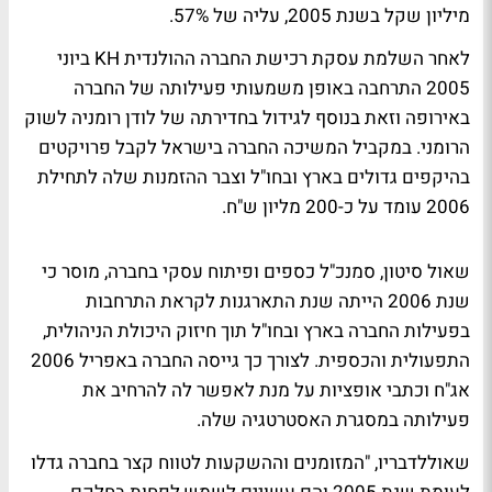
מיליון שקל בשנת 2005, עליה של 57%.
לאחר השלמת עסקת רכישת החברה ההולנדית KH ביוני
2005 התרחבה באופן משמעותי פעילותה של החברה
באירופה וזאת בנוסף לגידול בחדירתה של לודן רומניה לשוק
הרומני. במקביל המשיכה החברה בישראל לקבל פרויקטים
בהיקפים גדולים בארץ ובחו"ל וצבר ההזמנות שלה לתחילת
2006 עומד על כ-200 מליון ש"ח.
שאול סיטון, סמנכ"ל כספים ופיתוח עסקי בחברה, מוסר כי
שנת 2006 הייתה שנת התארגנות לקראת התרחבות
בפעילות החברה בארץ ובחו"ל תוך חיזוק היכולת הניהולית,
התפעולית והכספית. לצורך כך גייסה החברה באפריל 2006
אג"ח וכתבי אופציות על מנת לאפשר לה להרחיב את
פעילותה במסגרת האסטרטגיה שלה.
שאוללדבריו, "המזומנים וההשקעות לטווח קצר בחברה גדלו