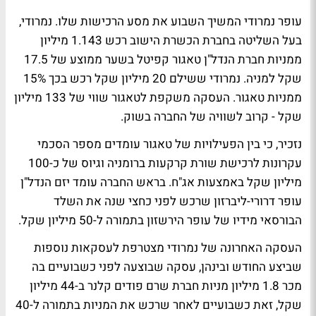
עופר נמרודי המשיך השבוע את מסע הרכישות שלו. נמרודי,
בעל השליטה בחברת הכשרת הישוב רכש 1.143 מיליון
ממניות חברת הנדל"ן טאגור קפיטל בשער ממוצע של 17.5
שקל למניה. נמרודי ששילם 20 מיליון שקל רכש בכך 15%
ממניות טאגור. העסקה משקפת לטאגור שווי של 133 מיליון
שקל - קרוב לשוויה של החברה בשוק.
נזכיר, כי בין הפעילויות של טאגור עומדים מספר הסכמי
עקרונות לרכישת שורת קרקעות ברומניה וגיוס של כ-100
מיליון שקל באמצעות אג"ח. בראש החברה עומד יזם הנדל"ן
עופר דרורי-ליברזון שרכש לפני כחצי שנה את השלד
הבורסאי מידיו של עופר הירשזון בתמורה ל-50 מיליון שקל.
העסקה האחרונה של נמרודי מצטרפת לעסקאות נוספות
שביצע החודש ובינהן, עסקה שבוצעה לפני כשבועיים בה
מכר 1.8 מיליון מניות חברת שרם פודים קלנר ב-44 מיליון
שקל, זאת כשבועיים לאחר שרכש את המניות בתמורה ל-40