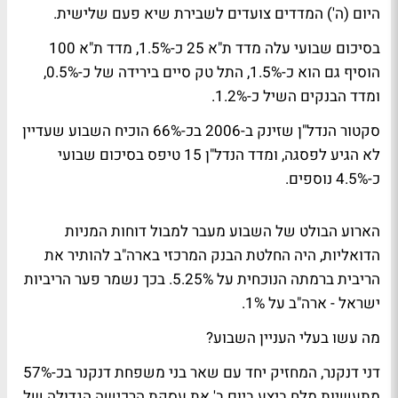
היום (ה') המדדים צועדים לשבירת שיא פעם שלישית.
בסיכום שבועי עלה מדד ת"א 25 כ-1.5%, מדד ת"א 100
הוסיף גם הוא כ-1.5%, התל טק סיים בירידה של כ-0.5%,
ומדד הבנקים השיל כ-1.2%.
סקטור הנדל"ן שזינק ב-2006 בכ-66% הוכיח השבוע שעדיין
לא הגיע לפסגה, ומדד הנדל"ן 15 טיפס בסיכום שבועי
כ-4.5% נוספים.
הארוע הבולט של השבוע מעבר למבול דוחות המניות
הדואליות, היה החלטת הבנק המרכזי בארה"ב להותיר את
הריבית ברמתה הנוכחית על 5.25%. בכך נשמר פער הריביות
ישראל - ארה"ב על 1%.
מה עשו בעלי העניין השבוע?
דני דנקנר, המחזיק יחד עם שאר בני משפחת דנקנר בכ-57%
מתעשיות מלח ביצע ביום ב' את עסקת הרכישה הגדולה של