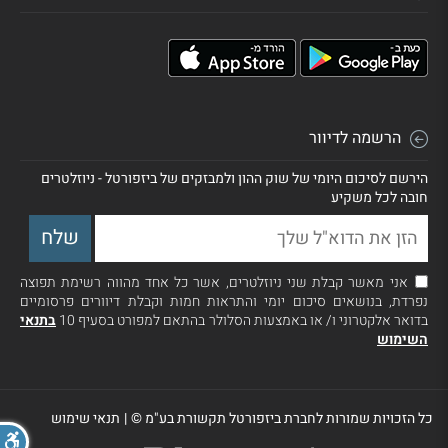
הרשמה לדיוור
הירשם לסיכום היומי של שוק ההון ולמבזקים של ביזפורטל - ניוזלטרים
חובה לכל משקיע
אני מאשר קבלת שני ניוזלטרים, אשר כל אחד מהווה רשימת תפוצה
נפרדת, בנושאים סיכום יומי והתראות חמות וקבלת דיוורים פרסומיים
בדואר אלקטרוני ו/ או באמצעות הסלולר בהתאם למפורט בסעיף 10
בתנאי
השימוש
כל הזכויות שמורות לחברת ביזפורטל תקשורת בע"מ ©
|
תנאי שימוש