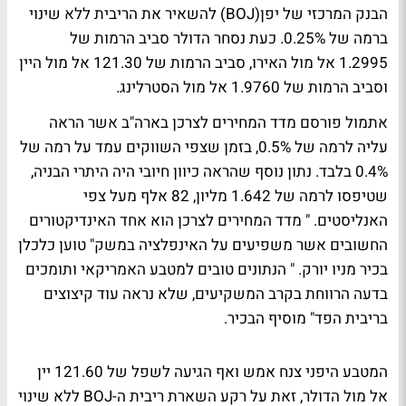
הבנק המרכזי של יפן(BOJ) להשאיר את הריבית ללא שינוי
ברמה של 0.25%. כעת נסחר הדולר סביב הרמות של
1.2995 אל מול האירו, סביב הרמות של 121.30 אל מול היין
וסביב הרמות של 1.9760 אל מול הסטרלינג.
אתמול פורסם מדד המחירים לצרכן בארה"ב אשר הראה
עליה לרמה של 0.5%, בזמן שצפי השווקים עמד על רמה של
0.4% בלבד. נתון נוסף שהראה כיוון חיובי היה היתרי הבניה,
שטיפסו לרמה של 1.642 מליון, 82 אלף מעל צפי
האנליסטים. " מדד המחירים לצרכן הוא אחד האינדיקטורים
החשובים אשר משפיעים על האינפלציה במשק" טוען כלכלן
בכיר מניו יורק. " הנתונים טובים למטבע האמריקאי ותומכים
בדעה הרווחת בקרב המשקיעים, שלא נראה עוד קיצוצים
בריבית הפד" מוסיף הבכיר.
המטבע היפני צנח אמש ואף הגיעה לשפל של 121.60 יין
אל מול הדולר, זאת על רקע השארת ריבית ה-BOJ ללא שינוי