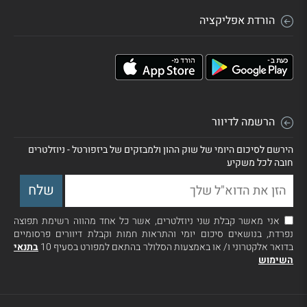
הורדת אפליקציה
הרשמה לדיוור
הירשם לסיכום היומי של שוק ההון ולמבזקים של ביזפורטל - ניוזלטרים
חובה לכל משקיע
אני מאשר קבלת שני ניוזלטרים, אשר כל אחד מהווה רשימת תפוצה
נפרדת, בנושאים סיכום יומי והתראות חמות וקבלת דיוורים פרסומיים
בדואר אלקטרוני ו/ או באמצעות הסלולר בהתאם למפורט בסעיף 10
בתנאי
השימוש