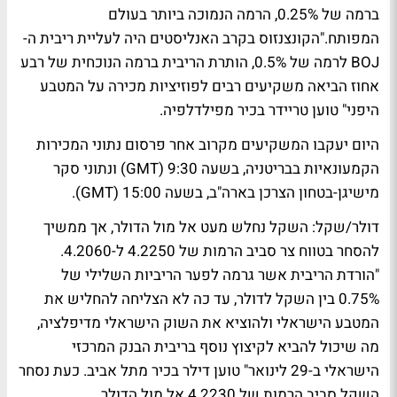
ברמה של 0.25%, הרמה הנמוכה ביותר בעולם
המפותח."הקונצנזוס בקרב האנליסטים היה לעליית ריבית ה-
BOJ לרמה של 0.5%, הותרת הריבית ברמה הנוכחית של רבע
אחוז הביאה משקיעים רבים לפוזיציות מכירה על המטבע
היפני" טוען טריידר בכיר מפילדלפיה.
היום יעקבו המשקיעים מקרוב אחר פרסום נתוני המכירות
הקמעונאיות בבריטניה, בשעה 9:30 (GMT) ונתוני סקר
מישיגן-בטחון הצרכן בארה"ב, בשעה 15:00 (GMT).
דולר/שקל: השקל נחלש מעט אל מול הדולר, אך ממשיך
להסחר בטווח צר סביב הרמות של 4.2250 ל-4.2060.
"הורדת הריבית אשר גרמה לפער הריביות השלילי של
0.75% בין השקל לדולר, עד כה לא הצליחה להחליש את
המטבע הישראלי ולהוציא את השוק הישראלי מדיפלציה,
מה שיכול להביא לקיצוץ נוסף בריבית הבנק המרכזי
הישראלי ב-29 לינואר" טוען דילר בכיר מתל אביב. כעת נסחר
השקל סביב הרמות של 4.2230 אל מול הדולר.