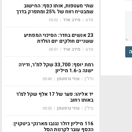
שתי מעטפות, אותו כסף: החישוב
שמבטיח רווח של 25% ומתפרק בדרך
מדע
מירב ארד
05:02
|
|
23 אנשים בחדר: הסיכוי המפתיע
ששניים חולקים יום הולדת
מדע
מירב ארד
00:51
|
|
ה
רמת יוסף: 33,700 שקל למ"ר, ודירה
ישנה ב-1.6 מיליון
נדל"ן
עוזי גרסטמן
00:40
|
|
יד אליהו: פער של 17 אלף שקל למ"ר
באותו רחוב
נדל"ן
עוזי גרסטמן
00:30
|
|
116 מיליון דולר נגנבו מארנקי ביטקוין:
הכסף עובר לקרנות הסל