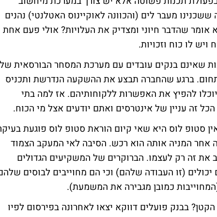
 בפעולת תכנות פשוטה אלא יש צורך במערכת מיחשוב
ששכנינו מעבר לים (והכוונה לאוקיינוס האטלנטי) נהנים
 אומר שהדבר חיוני ומצדיק את העלויות? אולי פעם אחת
ויש לו כוח וזכויות.
עות שאינם בנקים עובדים עם מערכת המסחר הבורסאית של
נופול בתחום. ברגע שהחברה תבצע את ההשקעה הנדרשת ותכניס
יוכלו להפיץ את האפשרות ללקוחותיהם. אז למה בתי
ל זה עניין של אינטרסים ואתם יודעים אצל מי הכוח.
 סטופ לוס היא שאי קיום הוראת סטופ לוס פוגעת בעיקר
 אחר המניה אותה הוא רכש. הסיבה לאי המעקב הצמוד
יב את זה רק לעצמו. הברוקרים של המשקיעים הגדולים
כולים (זו העבודה שלהם) וכי הם מחוייבים לבוסים שלהם
(המחוייבות כמובן מגבירה את המשמעת).
קטן? בבנק פועלים דווקא יצאו לאחרונה בפירסום לפיו