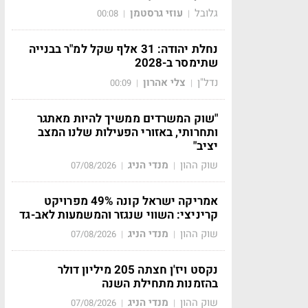
גלובל
עוזי גרסטמן
00:08
|
|
נחלת יהודה: 31 אלף שקל למ"ר בבנייה
שתימסר ב-2028
נדל"ן
צלי אהרון
00:09
|
|
"שוק המשרדים ממשיך להיות מאתגר
ותחרותי, באזורי הפעילות שלנו המצב
יציב"
שוק ההון
מנדי הניג
07/08/2026
|
|
אמריקה ישראל קונה 49% מפרויקט
קריניצי: השווי שנגזר והמשמעות לאב-גד
שוק ההון
מנדי הניג
07/08/2026
|
|
נקסט ויז'ן חצתה 205 מיליון דולר
בהזמנות מתחילת השנה
שוק ההון
מנדי הניג
07/08/2026
|
|