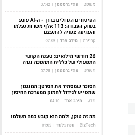
משפט
עוזי גרסטמן
07:42
|
|
הפיטורים הגדולים בדרך - ה-AI פוגע
בשוק העבודה: 113 אלף משרות נעלמו
והפגיעה צפויה להתעצם
קריירה
מירב ארד
07:39
|
|
26 חודשי מילואים: טענת הקושי
התפעולי של כללית התהפכה נגדה
משפט
עוזי גרסטמן
07:28
|
|
הסוכר שמסתיר את הסרטן: המנגנון
שמסייע לגידול לחמוק ממערכת החיסון
מדע
מירב ארד
04:10
|
|
מה זה טוקן, ולמה הוא קובע כמה תשלמו
BizTech
ענת גלעד
01:03
|
|