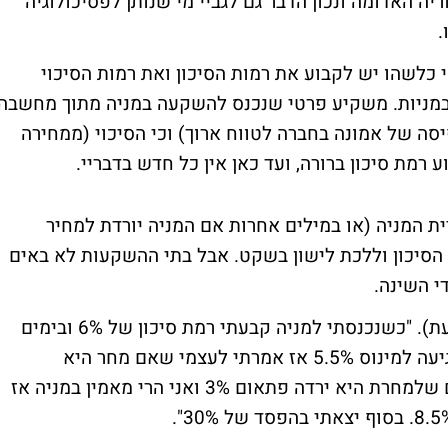
ה האדומה ונכון הדבר גם לגביי מי שנותן לפסיכולוגיה
.
כלשהו יש לקבוע את רמות הסיכון ואת רמות הסיכוי
 במניות. משקיע פרטי שנכנס להשקעה במניה מתוך מחשבה
סה של אמונה בחברה לטווח ארוך) וכי הסיכוי (ממחירה
 רמת סיכון ברורה, ועד כאן אין כל חדש בדבריי.
ת המניה (או במילים אחרות אם המניה יורדת למחיר
הסיכון וללכת לישון בשקט. אבל בתי ההשקעות לא באים
י השינה.
קל לקבוע קשה לעמוד במילה (כאמור- משמעת). "כשנכנסתי למניה קבעתי רמת סיכון של 6% ובימים
שלאחר מכן היא התחילה לרדת לאט לאט והגיעה למינוס 5.5% אז אמרתי לעצמי שאם מחר היא
ממשיכה לרדת אני מייד מוכר אותה אבל ביום שלמחרת היא ירדה פתאום 3% ואני הרי מאמין במניה אז