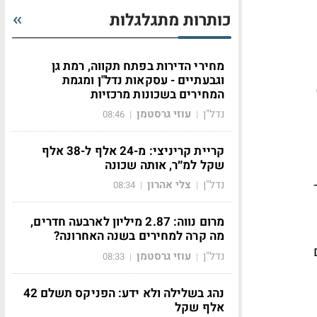
כותרות מתגלגלות
מחירי הדירות בפתח תקווה, רמת גן
וגבעתיים - עסקאות נדל"ן ומגמת
המחירים בשכונות מרכזיות
נדל"ן
עוזי גרסטמן
08:46
|
|
קריית קריניצי: מ-24 אלף ל-38 אלף
שקל למ״ר, אותה שכונה
נדל"ן
צלי אהרון
08:34
|
|
מרום נווה: 2.87 מיליון לארבעה חדרים,
מה קרה למחירים בשנה האחרונה?
נדל"ן
עוזי גרסטמן
08:33
|
|
נהג בשלילה ולא ידע: הפניקס תשלם 42
אלף שקל