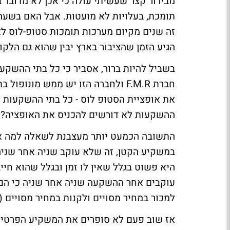
מבירור קצר שעשיתי עולה כי אכן לא מדובר
תומכת, בעלויות לא מועטות. אבל האם בשעה 
זה שנים מקיום מערכות תומכות סטופ-לוס לא
הגיע הזמן שהציבור בארץ יבין שהוא גם הלקוח 
בשביל להיות ברור, אסביר כי כל בתי ההשק
חברת F.M.R ולחברה הזו יש ממש מו
את אופציית הסטופ לוס - כל בתי ההשקעות 
ההשקעות לא דורשים להכניס את האופציה? הכ
התשובה הכמעט יותר מעצבנת לשאלה למה אין
במשקיע הקטן, זה שלא עוקב שניה אחר שניה
היא פשוט בגלל שאין לו זמן ובגלל שהוא חי
עוקבים אחר ההשקעה שניה אחר שניה כי הם י
למכור במחיר מסויים ולקנות במחיר מסויים 
אז שוב פעם לא סופרים את המשקיע הפרטי ה