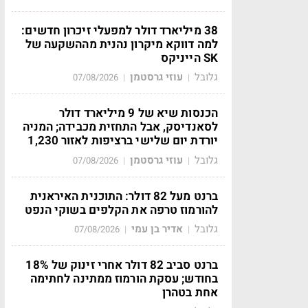
38 מיליארד דולר למפעלי זיכרון חדשים:
למה דווקא מיקרון נהנית מההשקעה של
SK הייניקס
גלובל
עוזי גרסטמן
07/08/2026
|
|
הכנסות שיא של 9 מיליארד דולר
לסאנדיסק, אבל התחזית מכבידה; המניה
יורדת יום שלישי ברציפות לאזור 1,230
גלובל
עוזי גרסטמן
07/08/2026
|
|
ברנט מעל 82 דולר: התוכנית האיראנית
להורמוז טרפה את הקלפים בשוקי הנפט
גלובל
אדיר בן עמי
07/08/2026
|
|
ברנט סביב 82 דולר אחרי זינוק של 18%
בחודש; עסקת הורמוז ממתינה לחתימה
אחת בטהרן