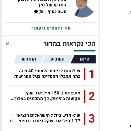
החדש של סין
|
משה כסיף
(5)
עוד ניתוחים ודעות
הכי נקראות במדור
היום
השבוע
החודש
1
שילמתם לביטוח הלאומי 40 שנה -
כמה תקבלו מהמדינה בגיל הפרישה?
2
אופציות ב-150 מיליארד שקל
תקועות בהייטק: כך מתכננים באוצר...
3
שיא חדש ביולי: הישראלים הוציאו
1.77 מיליארד שקל ביום בכרטיסי...