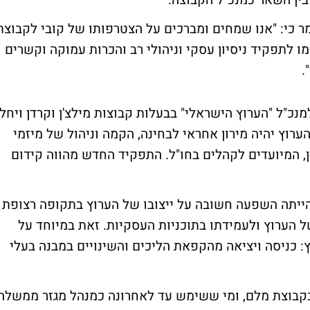
ין השאר כמנכ"ל הקבוצה.
ר כי: "אנו שמחים ומברכים על הצטרפותו של קובי לקבוצת
ו לתפקיד ניסיון עסקי וניהולי רב והכרות עמוקה וקשרים
.
ון, משנה למנכ"ל ערוץ 10, מונה למנכ"ל "הערוץ הישראלי" בבעלות קבוצות מילצ'ן וקרדן ויחל
ערוץ יהיה מירון אחראי לבחינה, הקמה וניהול של מיזמי
דן, המיועדים לקהלים בחו"ל. התפקיד החדש מהווה קידום
 היום כי למירון הייתה השפעה חשובה על ייצובו של הערוץ בתקופה רצופת
ל הערוץ ולעמידתו בתוכניות העסקיות. זאת במיוחד על
 כניסה ויציאה מהקפאת הליכים והשינויים במבנה בעלי
ם בקבוצת מלם, ומי ששימש עד לאחרונה כמנהל מגזר ממשלה