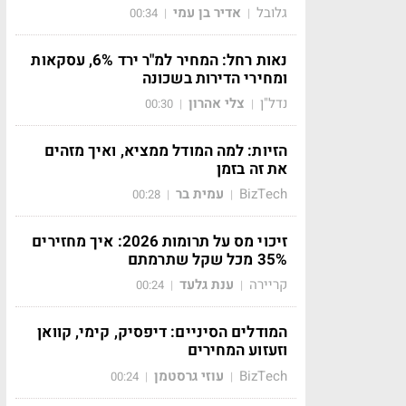
גלובל
אדיר בן עמי
00:34
|
|
נאות רחל: המחיר למ"ר ירד 6%, עסקאות
ומחירי הדירות בשכונה
נדל"ן
צלי אהרון
00:30
|
|
הזיות: למה המודל ממציא, ואיך מזהים
את זה בזמן
BizTech
עמית בר
00:28
|
|
זיכוי מס על תרומות 2026: איך מחזירים
35% מכל שקל שתרמתם
קריירה
ענת גלעד
00:24
|
|
המודלים הסיניים: דיפסיק, קימי, קוואן
וזעזוע המחירים
BizTech
עוזי גרסטמן
00:24
|
|