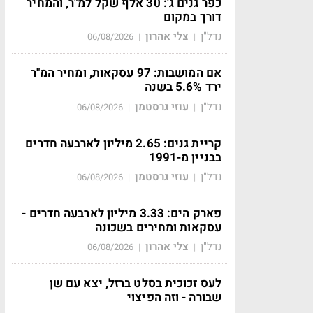
כפר גנים ג': 30 אלף שקל למ"ר, והמחיר
דורך במקום
נדל"ן
צלי אהרון
06/08/2026
|
|
אם המושבות: 97 עסקאות, ומחיר המ"ר
ירד 5.6% בשנה
נדל"ן
עוזי גרסטמן
06/08/2026
|
|
קריית גנים: 2.65 מיליון לארבעה חדרים
בבניין מ-1991
נדל"ן
עוזי גרסטמן
06/08/2026
|
|
פארק הים: 3.33 מיליון לארבעה חדרים -
עסקאות ומחירים בשכונה
נדל"ן
צלי אהרון
06/08/2026
|
|
לעס זכוכית בסלט ברזל, יצא עם שן
שבורה - וזה הפיצוי