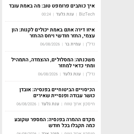
איך כותבים פרומפט טוב: מה באמת עובד
BizTech
ענת גלעד
00:24
|
|
איזו דירה אתם באמת יכולים לקנות: הון
עצמי, החזר חודשי ויחס ההחזר
נדל"ן
עמית בר
06/08/2026
|
|
משכנתה: המסלולים, ההצמדה, התמהיל
ומתי כדאי למחזר
נדל"ן
ענת גלעד
06/08/2026
|
|
הכיסויים הביטוחיים בפנסיה: אובדן
כושר עבודה ופנסיית שאירים
חיסכון ארוך טווח
ענת גלעד
06/08/2026
|
|
מקדם ההמרה בפנסיה: המספר שקובע
כמה תקבלו בכל חודש
חיסכון ארוך טווח
מירב ארד
06/08/2026
|
|