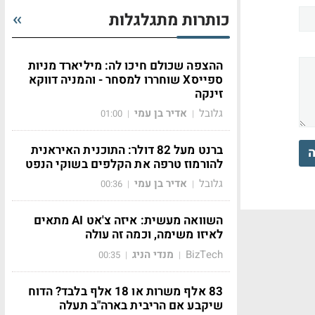
כותרות מתגלגלות
ההצפה שכולם חיכו לה: מיליארד מניות
ספייסX שוחררו למסחר - והמניה דווקא
זינקה
גלובל
אדיר בן עמי
01:00
|
|
ברנט מעל 82 דולר: התוכנית האיראנית
ה
להורמוז טרפה את הקלפים בשוקי הנפט
גלובל
אדיר בן עמי
00:36
|
|
השוואה מעשית: איזה צ'אט AI מתאים
לאיזו משימה, וכמה זה עולה
BizTech
מנדי הניג
00:35
|
|
83 אלף משרות או 18 אלף בלבד? הדוח
שיקבע אם הריבית בארה"ב תעלה