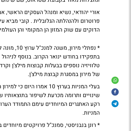
ומוצלחת מאוד בקבוצת שטראוס, שם שימש ב
אורי יהודאי, נשיא ומנהל העסקים הראשי, אמ
פרוטרום ולהנהלתה הגלובלית . קובי מביא עימ
הדוקים עם שוק המזון הן המקומי והן העולמי"
* נפתלי מיר
בתפקידו בחודש ינואר הקרוב. בנוסף לניהול ה
טלוויזיה נוספים בבעלות קבוצות מילצ'ן וקר
של מירון במסגרת קבוצת מילצ'ן.
בעלי המניות בערוץ 10 אמרו
שינויים ותרומה מכרעת לשיפור בתוצאותיו ש
רקע האתגרים המיוחדים עימם התמודד הערוץ:
המניות.
* רונן בנבניסטי, סמנכ"ל פרויקטים מיוחדי