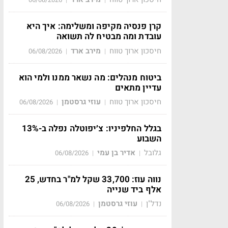
קרן פנסיה מקיפה ומשלימה: איך היא
עובדת ומה מבטיח לה תשואה
חיסכון ארוך טווח
מירב ארד
06/08/2026
|
|
ביטוח מנהלים: מה נשאר ממנו ולמי הוא
עדיין מתאים
חיסכון ארוך טווח
עוזי גרסטמן
06/08/2026
|
|
בגלל החלפיניו: צ׳יפוטלה נפלה ב-13%
השבוע
גלובל
אדיר בן עמי
06/08/2026
|
|
נווה עוז: 33,700 שקל למ"ר בחדש, 25
אלף ביד שנייה
נדל"ן
עוזי גרסטמן
06/08/2026
|
|