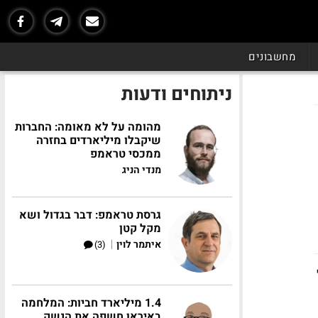
מחשבונים
ניתוחים ודעות
מהומה על לא מאומה: החברות
שיקבלו מיליארדים בחזרה
ממכסי טראמפ
מנדי הניג
גרסת טראמפ: דבר בגדול ושא
מקל קטן
|
איתמר לוין
(3)
1.4 מיליארד חביות: המלחמה
באיראן חשפה את הנשק