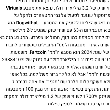
ה שמסייעת למסחר ולזיהוי בעלות) ומסחר בנכסים
Virtuals
-6300%. מדובר בפרוטקול שנועד לפעול על גבי המטאוורס ולהקל על
ות באז שהצליחו להזניק את המטבע.
Dogwifhat
הוא
מטבע "ממ" נוסף עם זינוק של 1200% שמציב אותו במקום ה-63 עם שווי שוק שמגיע ל-2 מיליארד
ים לחיה מסוימת כמו קוף, חתול או צפרדע. המטבע הזה בא
השיבה אינו - מטבעות ה"ממ" המובילים שקשורים לחברו
 מטבע ה"ממ"
Fartcoin
. משמעות
המילה פארט באנגלית היא נפיחה, והבדיחה הזו שווה כיום 1.2 מיליארד דולר עם זינוק של 2338410%
 שלושים ושמונה אלף ארבע מאות ועשר אחוזים), במה
ות ה"ממ" אבל לא כל כך ברור משל למה. בכל אופן
לא משקף כלום מלבד שם "מגניב" אם אתה בכיתה ג'
ומתלהב מבדיחות מן הסוג הזה. סוגר את רשימת המזנקים בשיעור ארבע ספרתי מבין 100 המטבעות
שזינק 1700% לשווי שוק של 1.2 מיליארד דולר והמקום