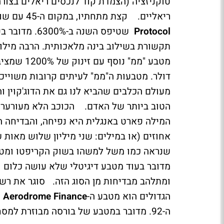
טוקניזציה (הצמדת קוד לנכסים ריאלים בצור
ריאליים. קצת מתחתיו, במקום ה-45 עם שווי שוק של 3.2 מיליארד דולר, נמצא את מטבע
Protocol
שטיפס השנה ב
תקשורת בשילוב בינה מלאכותית. הרבה מיל
דולר. מטבעות ה"ממ" לעיתים קרובות משוייכ
מעולם הכלבים שהביא לנו גם את הדוג'קוין ו
הטוב ביותר של האדם. הכוכב הלא מעורער של שנת 2024 הוא
אחוזים (או במילים: שני מיליון שלוש מאות
שנראה כמו משל למשהו בשוק הקריפטו ומטבע
מדובר בעוד מטבע דיגיטלי שלא עושה כלום ו
הגדולים הוא מטבע ה-
Aerodrome Finance
ה-92. מדובר במטבע של בורסה מבוזרת למסחר בקריפטו שאמור לספק נזילות.