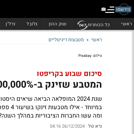
הירשמו
ראשי
שוק ההון
גלובל
נדל"ן
כל הכותרות
ראשי
מטבעות דיגיטליים
צילום: Pixabay
סיכום שבוע בקריפטו
המטבע שזינק ב-2,000,000%; הכוכבים של שנת 2024
שנת 2024 המופלאה הביאה שיאים הי
ומה עשו החברות הציבוריות במהלך השנה?
גיא טל
26/12/2024 04:16
|