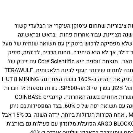
 ציבוריות שתחום עיסוקן העיקרי או הבלעדי קשור
 עבור לא מעט מהן 2024 הייתה שנה מצויינת, עבור אחרות פחות. בראש ובראשונה
יקרוסטרטגי MICROSTRATEGY INC CL A שלא מפסיקה לרכוש ביטקוין עם תשואה שנתית של מעל
שווי שוק של מעל 80 מיליארד דולר, אך לא היא היחידה. תחום הכריה, לדוגמה, סיפק
הרבה מנצחות השנה, למרות תנודתיות גבוהה מאד. מנצחת נוספת היא Core Scientific עם זינוק של
170%. מדובר באחת מכורות הביטקוין שהתרחבה לתחום שירותי הענף לבינה מלאכותית. TERAWULF
INC מספקת תשתיות לכריית ביטקוין, מה שהזניק את המניה ב-160% בשנה האחרונה. HUT 8 MINING
היא כורת ביטקוין נוספת עם תשואה שנתית של 82%, בערך פי 3 מה-SP500. כורות נוספות או חברות
הקשורות לתחום הכרייה סיפקו תשואה של עשרות אחוזים בשנה האחרונה. קוינבייס COINBASE
GLOBAL , לאחר רכבת הרים, מסיימת את השנה עם תשואה יפה של כ-60%. בצד המפסידות גם ניתן
למצוא לא מעט כורות. MARATHON DIGITAL , אחת הכורות הגדולות ביותר, ירדה השנה בכ-15% אבל
היא לא עם הביצועים הגרועים ביותר. ARGO BLOCKCHAIN הפועלת מלונדון עם פעילות גם בארצות