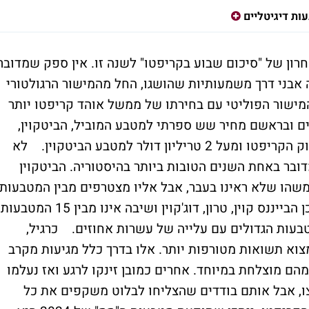
ות דיגיטליים
ר האחרון של "סיכום שבוע בקריפטו" לשנה זו. אין ספק שמדובר
אבני דרך משמעותיות שהושגו, החל מהמישור הרגולטורי
מישור הפוליטי עם בחירתו של ממשל אוהד קריפטו יותר
ים ובראשם מחיר שש ספרתי למטבע המוביל, הביטקוין,
שווי שוק כולל של מעל 3.5 טריליון דולר לשוק הקריפטו ומעל 2 טריליון דולר למטבע הביטקוין. לא
ובר באחת השנים הטובות ביותר בהיסטוריה. הביטקוין
חילת השנה, לא משהו שלא ראינו בעבר, אבל אליו מצטרפים מבין המטבעות
הגדולים הריפל והדוג'קוין עם כמעט 300%, וכן הבייננס קוין, טרון, דוג'קוין ושיבה אינו מבין 15 המטבעות
עות הגדולים עם עלייה של עשרות אחוזים. כרגיל,
א תשואות מטורפות יותר. אלו בדרך כלל מגיעות מקרב
ם מוצלחת במיוחד. אחרים כמובן זינקו לרגע ואז נעלמו
צו, אבל אותם בודדים שהצליחו לבלוט משקפים את כל