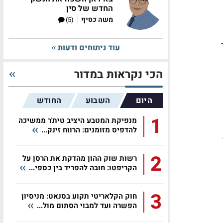
החדש של סין
|
משה כסיף
(5)
עוד ניתוחים ודעות
הכי נקראות במדור
היום
השבוע
החודש
1
מנפיקת המטבע היציב טית'ר ממשיכה
להדפיס מזומנים: הרווח זינק...
2
רשות שוק ההון מהדקת את הרסן על
הקריפטו: חובה להפריד בין כספי...
3
חוק הקלאריטי תקוע בסנאט: מניסיון
הפשרה ועד למבוי הסתום מול...