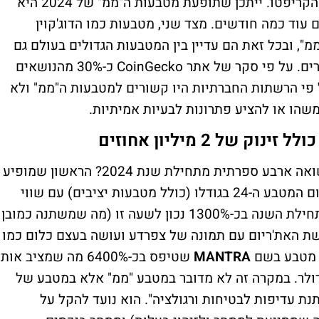
הטירוף הלא רציונלי ששולט לפעמים בעולם הקריפטו. ייתכן שתופעת מטבעות ה"ממ" של 2024 היא
רנד חולף שיעלם עוד כמה חודשים. מצד שני, מטבעות כמו הדוג'קוין
מ", ובכל זאת הם עדיין בין המטבעות הגדולים בעולם גם
בימים אלו עם שווי של עשרות מיליארדי דולרים. על פי סקר של אתר CoinGecko כ-30% מהנושאים
סקו משקיעי הקריפטו בשנת 2024 על פי הרשתות החברתיות היו קשורים למטבעות ה"ממ" ולא
שהו או להציע פתרונות לבעיות אמיתיות.
אז אילו מבין 100 המטבעות הגדולים עם תשואה ארבע ספרתית מתחילת שנת 2024? הראשון שמופיע
, כיום המטבע ה-24 בגודלו (כולל מטבעות יציבים) עם שווי
שוק של 7.8 מיליארד דולר. המטבע טיפס מתחילת השנה בכ-1300% נכון לשעה זו (מה שמשתנה כמובן
שת האת'ריום עם תמונה של צפרדע ועושה בעצם כלום כמו
MANTRA
שטיפס בכ-6400% מה שמציב אות
שווי שוק של 3.6 מיליארד דולר. במקרה זה לא מדובר במטבע "ממ" אלא במטבע של
נת עדיפות לבטיחות ורגולציה". הוא נועד להקל על