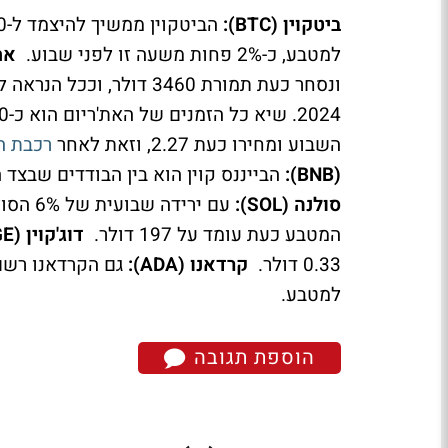
ביטקוין (BTC):
למטבע, כ-2% פחות משעה זו לפני שבוע.
את'ר
ונסחר כעת תמורת 3460 דו
2024. שיא כל הזמנים של האת'ריום הוא כ-4800 דולר למטבע.
השבוע ומחירו כעת 2.27, וזאת לאחר
רכבת ה
(BNB):
הבייננס קוין הוא בין הבודדים שבצד הירוק השבוע עם
סולנה (SOL):
המטבע כעת עומד על 197 דולר.
דוג'קוין (DOGE):
0.33 דולר.
קרדאנו (ADA):
למטבע.
הוספת תגובה