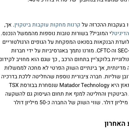
ו בעקבות ההכרזה על
קרנות מחקות עוקבות ביטקוין
. אך,
הדיגיטל
י המוביל? בשורות טובות נוספות מהממשל הנכנס.
לועדת הבנקאות בסנאט המפקחת על הגופים הרגולטוריים
המרכזיים המפקחים על תעשיית הקריפטו, ה-SEC וה-CFTC. מורנו נתמך באגרסיביות על ידי חברות
גיית בלוקצ'יין בתחום הרכב , כך שגם הוא מחויב לקידום
ה מדינתית, אך בינתיים השוק הפרטי לא מחכה לממשלות
 רובן שוליות. חברה ציבורית נוספת שהחליטה ללכת בדרכיה
של מיקרוסטרטגי ורוכשת ביטקוין כרזרבה למאזן היא Matador Technology שנסחרת בבורסת TSX
ביטקוין והחליטה למנף את תחום העיסוק גם להשקעה
במטבע. היא תתחיל בקטן עם רכישה של כ-5 מיליון דולר. שווי השוק של החברה כ-50 מיליון דולר
האחרון