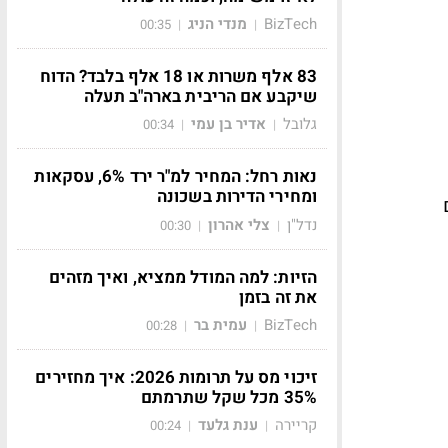
BizTech
מנדי הניג
00:35
|
|
83 אלף משרות או 18 אלף בלבד? הדוח
שיקבע אם הריבית בארה"ב תעלה
גלובל
אדיר בן עמי
00:34
|
|
נאות רחל: המחיר למ"ר ירד 6%, עסקאות
ומחירי הדירות בשכונה
נדל"ן
צלי אהרון
00:30
|
|
הזיות: למה המודל ממציא, ואיך מזהים
את זה בזמן
BizTech
עמית בר
00:28
|
|
זיכוי מס על תרומות 2026: איך מחזירים
35% מכל שקל שתרמתם
קריירה
ענת גלעד
00:24
|
|