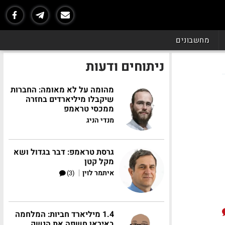
מחשבונים
ניתוחים ודעות
מהומה על לא מאומה: החברות
שיקבלו מיליארדים בחזרה
ממכסי טראמפ
מנדי הניג
גרסת טראמפ: דבר בגדול ושא
מקל קטן
|
איתמר לוין
(3)
1.4 מיליארד חביות: המלחמה
באיראן חשפה את הנשק