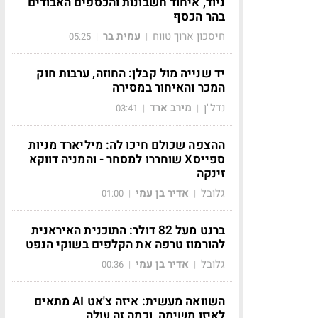
ניוד, איחוד חשבונות והכספים האבודים
בהר הכסף
חיסכון ארוך טווח
עמית בר
05:25
|
|
יד שנייה מול קבלן: החוזה, ערבות חוק
המכר והאיחור במסירה
נדל"ן
מירב ארד
03:41
|
|
ההצפה שכולם חיכו לה: מיליארד מניות
ספייסX שוחררו למסחר - והמניה דווקא
זינקה
גלובל
אדיר בן עמי
01:00
|
|
ברנט מעל 82 דולר: התוכנית האיראנית
להורמוז טרפה את הקלפים בשוקי הנפט
גלובל
אדיר בן עמי
00:36
|
|
השוואה מעשית: איזה צ'אט AI מתאים
לאיזו משימה, וכמה זה עולה