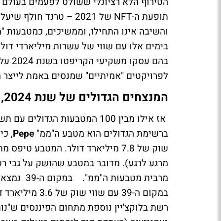
תופעת ה-NFT של 2021 – ט
והשיבה אינו התחילו, וממשיכים, כמטבעות "מ
בהם ע
לפרויקטים "אמיתיים" שמנסים באמת לייצר מ
המנצחים הגדולים של שנת 2024, כולל זינוק של 2 מיליון אחוזים
ברשימת הגדולים הוא מטבע ה"ממ"
Pepe
מרגע לרגע). מדובר במטבע שהושק על גבי ר
מרבית מטבעות ה"ממ". במקום ה-39 נמצא מטבע בשם
במקום ה-39 עם 
רשת בלוקצ'יין נוספת מתחום הפיננסים ש"נות