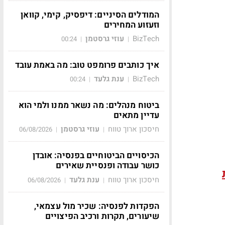
המודלים הסיניים: דיפסיק, קימי, קוואן
וזעזוע המחירים
BizTech
עוזי גרסטמן
00:24
|
|
איך כותבים פרומפט טוב: מה באמת עובד
BizTech
ענת גלעד
00:24
|
|
ביטוח מנהלים: מה נשאר ממנו ולמי הוא
עדיין מתאים
חיסכון ארוך טווח
עוזי גרסטמן
06/08/2026
|
|
הכיסויים הביטוחיים בפנסיה: אובדן
כושר עבודה ופנסיית שאירים
חיסכון ארוך טווח
ענת גלעד
06/08/2026
|
|
הפקדות לפנסיה: שכיר מול עצמאי,
שיעורים, תקרות ורכיב הפיצויים