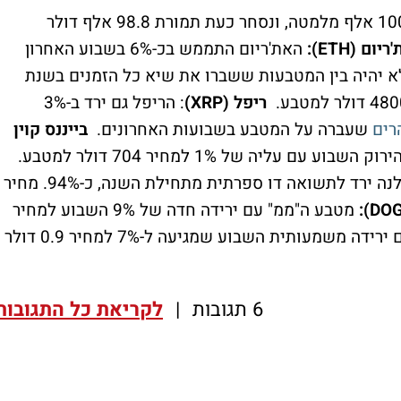
הביטקוין ממשיך להיצמד ל-100 אלף מלמטה, ונסחר כעת תמורת 98.8 אלף דולר
יום (ETH):
האת'ריום התממש בכ-6% בשבוע האחרון
לר, וככל הנראה לא יהיה בין המטבעות ששברו את שיא כל הזמנים בשנת
ריפל (XRP)
: הריפל גם ירד ב-3%
רים
שעברה על המטבע בשבועות האחרונים.
בייננס קוין
 עליה של 1% למחיר 704 דולר למטבע.
עם ירידה שבועית של 6% הסולנה ירד לתשואה דו ספרתית מתחילת השנה, כ-94%. מחיר
מטבע ה"ממ" עם ירידה חדה של 9% השבוע למחיר
גם הקרדאנו רשם ירידה משמעותית השבוע שמגיעה ל-7% למחיר 0.9 דולר
6 תגובות
|
לקריאת כל התגובות