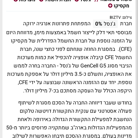
מקסיקו
צילום: BIZTV
חברת
המפתחת פתרונות אנרגיה ירוקה
ג'נסל
0%
מבוססי תאי דלק לייצור חשמל באמצעות מימן, מדווחת היום
על הזמנה נוספת של חברת החשמל הפדרלית של מקסיקו
(CFE). במסגרת החוזה שנחתם לפני כחצי שנה, חברת
החשמל CFE קיבלה אופציה להכפיל את כמות מערכות
הגיבוי מסוג GenCell G5 של ג'נסל - החברה בחרה לממש
את האופציה, ותשלם כ-3.5 מיליון דולר על אספקת מערכות
נוספת. יחד עם ההזמנה הראשונה שבוצעה על ידי CFE,
היקפה הכולל של העסקה מסתכם בכ-7 מיליון דולר.
בחודש שעבר דיווחה החברה על הסכם מסגרת לשיתוף
פעולה אסטרטגי עם ענקית התקשורת דויטשה טלקום
הנחשבת למפעילת התקשורת הגדולה באירופה ולאחת
מהמפעילות הגדולות בארה"ב שמתקניה פרוסים ביותר מ-50
מדינות בעולם. במסגרת ההסכם תיבחן האפשרות לשילוב