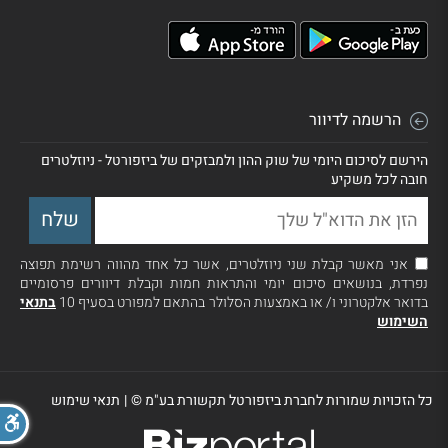
הרשמה לדיוור
הירשם לסיכום היומי של שוק ההון ולמבזקים של ביזפורטל - ניוזלטרים
חובה לכל משקיע
אני מאשר קבלת שני ניוזלטרים, אשר כל אחד מהווה רשימת תפוצה
נפרדת, בנושאים סיכום יומי והתראות חמות וקבלת דיוורים פרסומיים
בדואר אלקטרוני ו/ או באמצעות הסלולר בהתאם למפורט בסעיף 10
בתנאי
השימוש
כל הזכויות שמורות לחברת ביזפורטל תקשורת בע"מ ©
|
תנאי שימוש