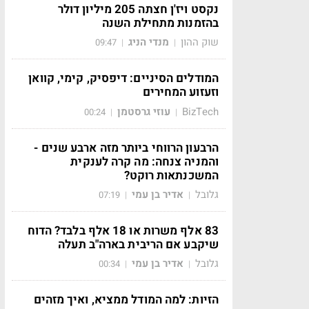
נקסט ויז'ן חצתה 205 מיליון דולר
בהזמנות מתחילת השנה
שוק ההון
מנדי הניג
09:47
|
|
המודלים הסיניים: דיפסיק, קימי, קוואן
וזעזוע המחירים
BizTech
עוזי גרסטמן
00:24
|
|
הרבעון הרווחי ביותר מזה ארבע שנים -
והמניה צנחה: מה קרה לענקית
המשכנתאות רוקט?
גלובל
אדיר בן עמי
07:19
|
|
83 אלף משרות או 18 אלף בלבד? הדוח
שיקבע אם הריבית בארה"ב תעלה
גלובל
אדיר בן עמי
00:34
|
|
הזיות: למה המודל ממציא, ואיך מזהים