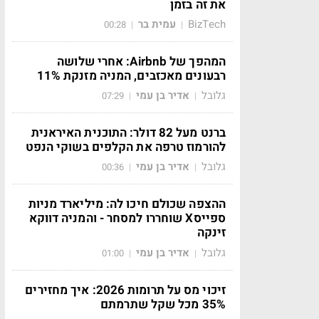
את זה בזמן
BizTech
עמית בר
00:28
|
|
המהפך של Airbnb: אחרי שלושה
רבעונים מאכזבים, המניה מזנקת 11%
גלובל
אדיר בן עמי
07:29
|
|
ברנט מעל 82 דולר: התוכנית האיראנית
להורמוז טרפה את הקלפים בשוקי הנפט
גלובל
אדיר בן עמי
00:36
|
|
ההצפה שכולם חיכו לה: מיליארד מניות
ספייסX שוחררו למסחר - והמניה דווקא
זינקה
גלובל
אדיר בן עמי
01:00
|
|
זיכוי מס על תרומות 2026: איך מחזירים
35% מכל שקל שתרמתם