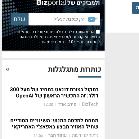
ולמבזקים של
ה
אני מאשר קבלת ניוזלטרים ודיוורים פרסומיים
בדואר אלקטרוני ו/או באמצעות הסלולר בהתאם
למפורט בסעיף 10 בתנאי השימוש
כותרות מתגלגלות
רמקול בצורת דונאט במחיר של מעל 300
דולר: זה המכשיר הראשון של OpenAI
BizTech
מירב ארד
12:00
|
|
מתחת למכסה המנוע: השינויים הסודיים
שחיל האוויר מבצע באפאצ'י האמריקאי
ניתוחים ודעות
עופר הבר
11:55
|
|