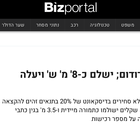
משפט
טכנולוגיה
רכב
נתוני מסחר
שער הדולר
מור הופך לבעל עניין באירודום; ישלם כ-8' מ' ש' ויעלה
בית ההשקעות ירכוש מניות וכתבי אופציה לא סחירים בדיסקאונט של 20% בתנאים זהים להקצאה
פרטית קודמת שהורחבה עקב הביקושים. 5 שקלים ישולמו כתמורה מיידית ו-3.5 מ' בגין כתבי
ה על מספר רכישות