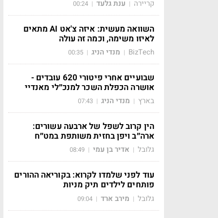
קריירה
ענת גלעד
00:24
|
|
השוואה מעשית: איזה צ'אט AI מתאים
לאיזו משימה, וכמה זה עולה
BizTech
מנדי הניג
00:35
|
|
שבועיים אחרי פיטורי 620 עובדים -
אושרה הכפלת השכר למנכ״לי מאנדיי
בארץ
מנדי הניג
07:43
|
|
הין קרוב לשפל של ארבעה עשורים:
ארה״ב ויפן בחזית משותפת במט״ח
גלובל
אדיר בן עמי
08:49
|
|
עוד לפני שלמדו לקרוא: בקוריאה ההורים
פותחים לילדים תיק מניות
גלובל
מירב ארד
09:04
|
|