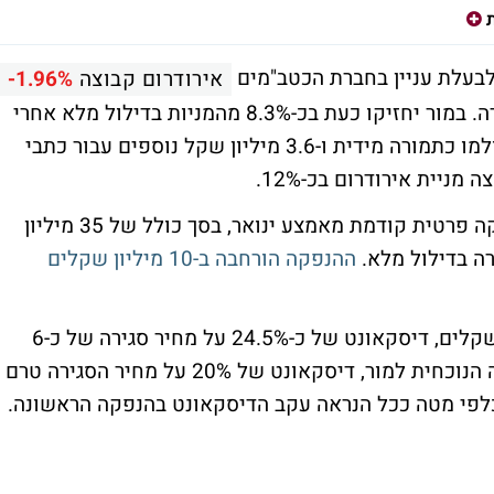
בעלת עניין בחברת הכטב"מים
אירודרום קבוצה
-1.96%
לאחר שלקח חלק בהקצאה פרטית של החברה. במור יחזיקו כעת בכ-8.3% מהמניות בדילול מלא אחרי
שרכשו מניות נוספות בכ-5 מיליון שקל שישולמו כתמורה מידית ו-3.6 מיליון שקל נוספים עבור כתבי
ניית אירודרום בכ-12%.
ההקצאה למור תעשה לפי תנאים זהים להנפקה פרטית קודמת מאמצע ינואר, בסך כולל של 35 מיליון
ההנפקה הורחבה ב-10 מיליון שקלים
ההנפקה דאז בוצעה לפי מחיר מניה של 4.5 שקלים, דיסקאונט של כ-24.5% על מחיר סגירה של כ-6
שקלים יום קודם לכן, או במקרה של ההקצאה הנוכחית למור, דיסקאונט של 20% על מחיר הסגירה טרם
ץ כלפי מטה ככל הנראה עקב הדיסקאונט בהנפקה הראשונה.