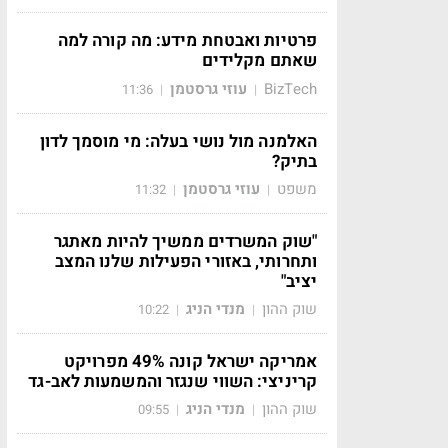
פרטיות ואבטחת מידע: מה קורה למה
שאתם מקלידים
BizTech
עוזי גרסטמן
11:36
|
|
האלמנה מול נושי בעלה: מי מוסמך לדון
בתיק?
משפט
עוזי גרסטמן
11:32
|
|
"שוק המשרדים ממשיך להיות מאתגר
ותחרותי, באזורי הפעילות שלנו המצב
יציב"
שוק ההון
מנדי הניג
10:22
|
|
אמריקה ישראל קונה 49% מפרויקט
קריניצי: השווי שנגזר והמשמעות לאב-גד
שוק ההון
מנדי הניג
09:55
|
|