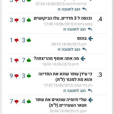
3
0
זהירות נידרשת
14/06/2015 07:24
הגב לתגובה זו
.
4
נכנסה ל 3 מדדים, עלו הביקושים
3
3
בונוס ביוגרופ
13/06/2015 17:44
הגב לתגובה זו
בונוס
1
3
רונן
14/06/2015 08:12
הגב לתגובה זו
מה אתה אוסף מהריצפה?
1
7
לרונן
14/06/2015 16:03
.
3
כי עידן עופר שונא את המדינה
9
3
והוא מת למכור (ל"ת)
רק כיל תעלה
13/06/2015 17:37
הגב לתגובה זו
שלי ודומיה שונאים את עופר
7
4
ושאר העשירים (ל"ת)
יעקב
13/06/2015 20:36