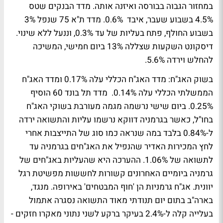
במחזור הגבוה בבורסה ואיזנה אותה. מדד הבנקים שטס
4.5% בשבוע שעבר, איבד 0.6%. מדד ת"א 75 שנפל 3%
בשבוע החולף, פתח בעליות של עד 0.3%, וננעל ללא שינוי.
דיסקונט השקעות שצללה 13% ביום חמישי, המשיכה
להחלש וירדה 5.6%.
בשוק האג"ח:
מדד האג"ח הכללי עלה 0.17% ומדד האג"ח
הממשלתי הכללי עלה 0.14%. מדד תל בונד 60 הוסיף
0.25%. ביום שישי נרשמה מגמה מעורבת בשוקי האג"ח
בחו"ל, כאשר בגרמניה דווקא נרשמו עליות והתשואה ירדה
ל-0.84% בלבד במה שנראה כמו סוג של התייצבות אחרי
לחץ המכירות האדיר שהנפיל את האג"חים בגרמניה עד
לתשואה של 1.06%. ההערכה היא שהעליות באג"חים של
גרמניה ביומיים האחרונים קשורות לחששות מפשיטת רגל
יוונית. אג"ח גרמניות הן 'חוף המבטחים' באירופה. מנגד,
בארה"ב בתום יום תנודתי מאוד התשואה נסגרה אתמול
בעלייה קלה ל-2.4% בעיקר ברקע לשני נתוני מאקרו חזקים -