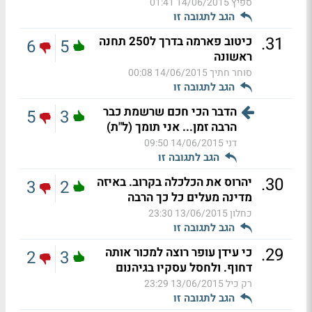
ספיץ
14/06/2015 01:41
הגב לתגובה זו
.
31
כיטוב פארמה בדרך ל250 תחנה
6
5
ראשונה
סוחר חתיך
14/06/2015 00:08
הגב לתגובה זו
הדבר הכי חכם שרשמת כבר
5
3
הרבה זמן... אני תומך (ל"ת)
דני
14/06/2015 09:50
הגב לתגובה זו
.
30
יהרוס את הכלכלה בקרוב. באיזה
3
2
מדינה מעלים כל כך הרבה
כחלון
13/06/2015 23:30
הגב לתגובה זו
.
29
כי עידן עופר רוצה למכור אותה
2
3
דחוף. ולחסל עסקיו בגיהנום
רק כיל
13/06/2015 23:29
הגב לתגובה זו