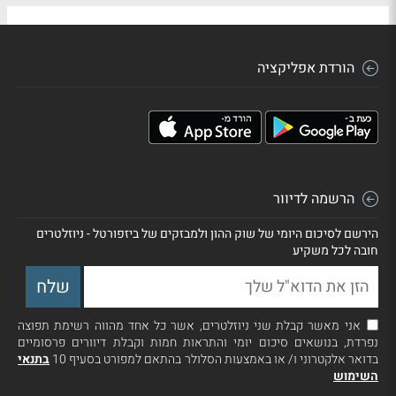
הורדת אפליקציה
הרשמה לדיוור
הירשם לסיכום היומי של שוק ההון ולמבזקים של ביזפורטל - ניוזלטרים
חובה לכל משקיע
אני מאשר קבלת שני ניוזלטרים, אשר כל אחד מהווה רשימת תפוצה
נפרדת, בנושאים סיכום יומי והתראות חמות וקבלת דיוורים פרסומיים
בדואר אלקטרוני ו/ או באמצעות הסלולר בהתאם למפורט בסעיף 10
בתנאי
השימוש