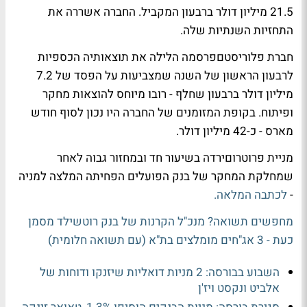
21.5 מיליון דולר ברבעון המקביל. החברה אשררה את
התחזיות השנתיות שלה.
חברת פלוריסטםפרסמה הלילה את תוצאותיה הכספיות
לרבעון הראשון של השנה שמצביעות על הפסד של 7.2
מיליון דולר ברבעון שחלף - רובו מיוחס להוצאות מחקר
ופיתוח. בקופת המזומנים של החברה היו נכון לסוף חודש
מארס - כ-42 מיליון דולר.
מניית פרוטרוםירדה בשיעור חד ובמחזור גבוה לאחר
שמחלקת המחקר של בנק הפועלים הפחיתה המלצה למניה
-
לכתבה המלאה.
מחפשים תשואה? מנכ"ל הקרנות של בנק רוטשילד מסמן
כעת - 3 אג"חים מומלצים בת"א (עם תשואה חלומית)
השבוע בבורסה: 2 מניות דואליות שיזנקו ודוחות של
אלביט ונקסט ויז'ן