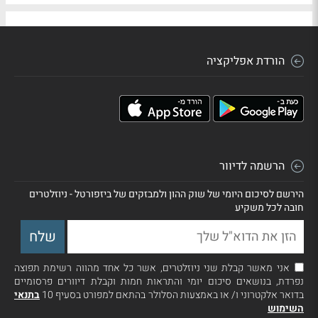
הורדת אפליקציה
הרשמה לדיוור
הירשם לסיכום היומי של שוק ההון ולמבזקים של ביזפורטל - ניוזלטרים
חובה לכל משקיע
אני מאשר קבלת שני ניוזלטרים, אשר כל אחד מהווה רשימת תפוצה
נפרדת, בנושאים סיכום יומי והתראות חמות וקבלת דיוורים פרסומיים
בדואר אלקטרוני ו/ או באמצעות הסלולר בהתאם למפורט בסעיף 10
בתנאי
השימוש