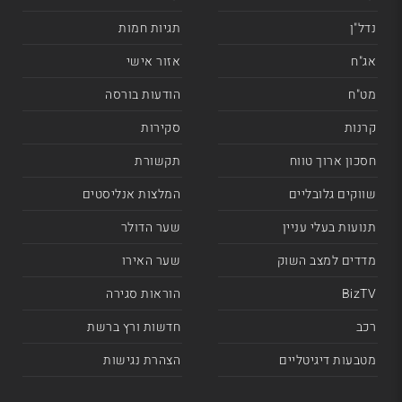
נדל"ן
תגיות חמות
אג"ח
אזור אישי
מט"ח
הודעות בורסה
קרנות
סקירות
חסכון ארוך טווח
תקשורת
שווקים גלובליים
המלצות אנליסטים
תנועות בעלי עניין
שער הדולר
מדדים למצב השוק
שער האירו
BizTV
הוראות סגירה
רכב
חדשות ורץ ברשת
מטבעות דיגיטליים
הצהרת נגישות