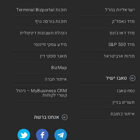
ישראליות בחו"ל
תוכנת Terminal Bizportal
מדד נאסד"ק
תוכנת בורסה גרף
מדד דאו ג'ונס
הנהלת חשבונות דיגיטלית
מדד 500 S&P
מידע עסקי פיננסי
מניות ארביטראז'
מאגר פסקי דין
BizMap
טאבו ישיר
איתור חברה
נסח טאבו
MyBusiness CRM – ניהול
קשרי לקוחות
תשריט בניין
איתור כתובת
אנחנו ברשת