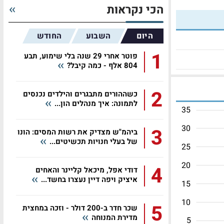
הכי נקראות
היום
השבוע
החודש
1
פוטר אחרי 29 שנה בלי שימוע, תבע
804 אלף - כמה קיבל?
2
כשההורים מתבגרים והילדים נכנסים
לתמונה: איך מנהלים הון...
35
30
3
ביהמ"ש מצדיק את רשות המסים: הונו
של בעלי חנויות תכשיטים...
25
20
4
דודי אפל, מיכאל קליינר והאחים
איציק ויפה דיין נעצרו בחשד...
15
10
5
שכר חדר ב-200 דולר - וזכה במחצית
מדירת המנוחה
5