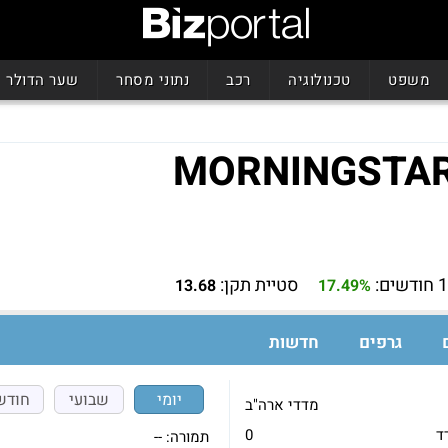
משפט
טכנולוגיה
רכב
נתוני מסחר
שער הדולר
MORNINGSTAR
דשים:
סטיית תקן:
13.68
17.49%
גרפים
חדשות
יומי
שבועי
חודש
מדדי ארה"ב
ד
0
תמורה:
--