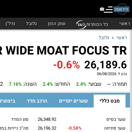
הירשמו
ראשי
שוק ההון
גלובל
נדל"ן
כל הכותרות
ראשי
גלובל
 WIDE MOAT FOCUS TR
-0.6%
26,189.6
נכון ל:
06/08/2026
תמורה:
שבועי:
החודש:
השנה:
12 חו
7.16%
2.4%
2.4%
--
מבט כללי
שערים יומיים
הרכב מדד
ביצועים
שער בסיס
26,348.92
סוג המדד
שער פתיחה
-0.58%
26,196.32
סה"כ ניירות במד