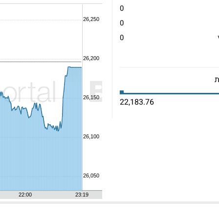
0
0
0
22,183.76