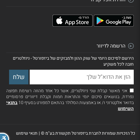
הרשמה לדיוור
הירשם לסיכום היומי של שוק ההון ולמבזקים של ביזפורטל - ניוזלטרים
חובה לכל משקיע
אני מאשר קבלת שני ניוזלטרים, אשר כל אחד מהווה רשימת תפוצה
נפרדת, בנושאים סיכום יומי והתראות חמות וקבלת דיוורים פרסומיים
בדואר אלקטרוני ו/ או באמצעות הסלולר בהתאם למפורט בסעיף 10
בתנאי
השימוש
כל הזכויות שמורות לחברת ביזפורטל תקשורת בע"מ ©
|
תנאי שימוש