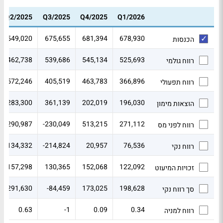
Q2/2025
Q3/2025
Q4/2025
Q1/2026
549,020
675,655
681,394
678,930
הכנסות
462,738
539,686
545,134
525,693
רווח גולמי
572,246
405,519
463,783
366,896
רווח תפעולי
283,300
361,139
202,019
196,030
הוצאות מימון
290,987
-230,049
513,215
271,112
רווח לפני מס
134,332
-214,824
20,957
76,536
רווח נקי
157,298
130,365
152,068
122,092
זכויות המיעוט
291,630
-84,459
173,025
198,628
סך רווח נקי
0.63
-1
0.09
0.34
רווח למניה