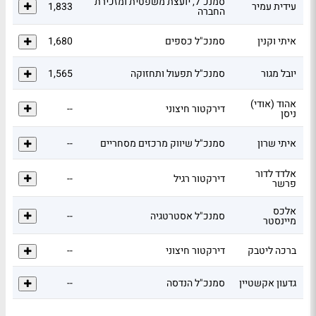
סמנכ"ל, יועצת משפטית ומזכירת
עידית עמיר
1,833
החברה
איתי וקנין
סמנכ"ל כספים
1,680
יובל מגור
סמנכ"ל תפעול ותחזוקה
1,565
אהוד (אודי)
דירקטור חיצוני
--
ניסן
איתי שרון
סמנכ"ל שיווק מרכזים מסחריים
--
אלדד לדור
דירקטור רגיל
--
פרשר
אלכס
סמנכ"ל אסטרטגיה
--
מיינסטר
ברכה ליטבק
דירקטור חיצוני
--
גדעון אקשטיין
סמנכ"ל הנדסה
--