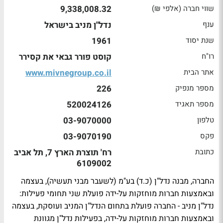
שווי חברה (אלפי ₪)
9,338,008.32
ענף
נדל"ן מניב בישראל
שנת יסוד
1961
רו"ח
קוסט פורר גבאי את קסירר
אתר הבית
www.mivnegroup.co.il
מספר מנפיק
226
מספר תאגיד
520024126
טלפון
03-9070000
פקס
03-9070190
כתובת
רח' תוצרת הארץ 7, תל אביב
6109002
החברה, מבנה נדל"ן (כ.ד) בע"מ (לשעבר מבני תעשיה), בעצמה
ובאמצעות חברות מוחזקות על-ידה פועלת שני תחומי פעילות:
נדל"ן מניב - החברה פועלת בתחום הנדל"ן המניב ועוסקת, בעצמה
ובאמצעות חברות מוחזקות על-ידה, בפעילות נדל"ן מגוונת