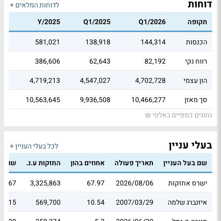
דוחות
לדוחות המלאים +
תקופה
Q1/2026
Q1/2025
Y/2025
הכנסות
144,314
138,918
581,021
רווח נקי
82,192
62,643
386,606
הון עצמי
4,702,728
4,547,027
4,719,213
סך מאזן
10,466,277
9,936,508
10,563,645
נתונים כספיים באלפי ₪
בעלי עניין
לכל בעלי העניין +
שם בעל העניין
תאריך פעולה
אחוזים בהון
החזקות ע.נ.
שווי 
ישרס אחזקות
2026/08/06
67.97
3,325,863
05.67
איזנברג שלמה
2007/03/29
10.54
569,700
86.15