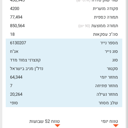
שווי שוק סדרה
430,945
(אלפי ₪)
פקודה מזערית
4200
תמורה כספית
77,494
תמורה ממוצעת
850,564
(90 יום)
סה"כ עסקאות
18
מספר נייר
6130207
סוג נייר
אג"ח
סוג
קונצרני צמוד מדד
סקטור
נדל"ן מניב בישראל
מחזור יומי
64,344
מחזור פתיחה
7
מחזור נעילה
20,264
שלב מסחר
סופי
טווח יומי
טווח 52 שבועות