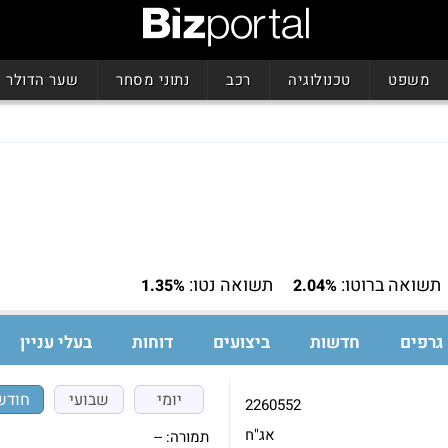
משפט
טכנולוגיה
רכב
נתוני מסחר
שער הדולר
תשואה ברוטו:
תשואה נטו:
1.35%
2.04%
גרפים
חדשות
ביצועים
דוחות
בעלי עניין
יומי
שבועי
חודש
2260552
אג"ח
תמורה:
--