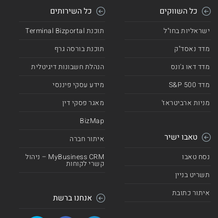
כל השווקים
כל השירותים
ישראליות בחו"ל
תוכנת Terminal Bizportal
מדד נאסד"ק
תוכנת בורסה גרף
מדד דאו ג'ונס
הנהלת חשבונות דיגיטלית
מדד 500 S&P
מידע עסקי פיננסי
מניות ארביטראז'
מאגר פסקי דין
BizMap
טאבו ישיר
איתור חברה
נסח טאבו
MyBusiness CRM – ניהול
קשרי לקוחות
תשריט בניין
איתור כתובת
אנחנו ברשת