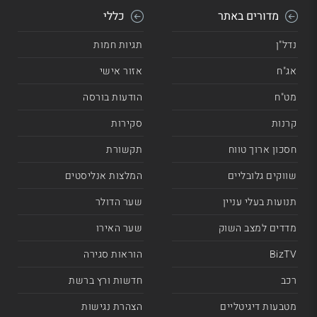
מדורים באתר
כללי
נדל"ן
תגיות חמות
אג"ח
אזור אישי
מט"ח
הודעות בורסה
קרנות
סקירות
חסכון ארוך טווח
תקשורת
שווקים גלובליים
המלצות אנליסטים
תנועות בעלי עניין
שער הדולר
מדדים למצב השוק
שער האירו
BizTV
הוראות סגירה
רכב
חדשות ורץ ברשת
מטבעות דיגיטליים
הצהרת נגישות