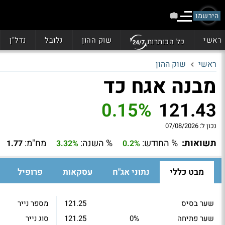
הירשמו
ראשי
שוק ההון
גלובל
נדל"ן
כל הכותרות
ראשי
שוק ההון
מבנה אגח כד
0.15%
121.43
נכון ל:
07/08/2026
תשואות:
% החודש:
% השנה:
מח"מ:
1.77
3.32%
0.2%
מבט כללי
נתוני אג"ח
עסקאות
פרופיל
שער בסיס
121.25
מספר נייר
שער פתיחה
0%
121.25
סוג נייר