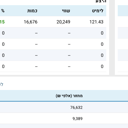
היצע
לימיט
שווי
כמות
% ש
15
16,676
20,249
121.43
0
--
--
0
0
--
--
0
0
--
--
0
0
--
--
0
לכ
מחזור (אלפי ₪)
76,632
9,389