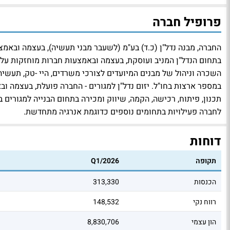
פרופיל חברה
החברה, מבנה נדל"ן (כ.ד) בע"מ (לשעבר מבני תעשיה), בעצמה ובאמצע
בתחום הנדל"ן המניב ועוסקת, בעצמה ובאמצעות חברות מוחזקות על-י
השכרה וניהול של מבנים המיועדים לצורכי משרדים, היי -טק, תעשיה,
במספר ארצות בחו"ל. יזום נדל"ן למגורים - החברה פועלת, בעצמה ובאמ
תכנון, פיתוח, רכישה, הקמה, שיווק ומכירה בתחום הבנייה למגורים
לחברה פעילויות בתחומים נוספים כדוגמת אנרגיה מתחדשת.
דוחות
תקופה
Q1/2026
הכנסות
313,330
רווח נקי
148,532
הון עצמי
8,830,706