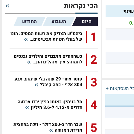
הכי נקראות
ינוי
היום
השבוע
החודש
0.
1
ביהמ"ש מצדיק את רשות המסים: הונו
של בעלי חנויות תכשיטים...
2
כשההורים מתבגרים והילדים נכנסים
לתמונה: איך מנהלים הון...
3
פוטר אחרי 29 שנה בלי שימוע, תבע
804 אלף - כמה קיבל?
ל העסקאות +
4
תל בנימין: באותו בניין ירדו ארבעה
חדרים מ-4.12 ל-3.6 מיליון
5
שכר חדר ב-200 דולר - וזכה במחצית
מדירת המנוחה