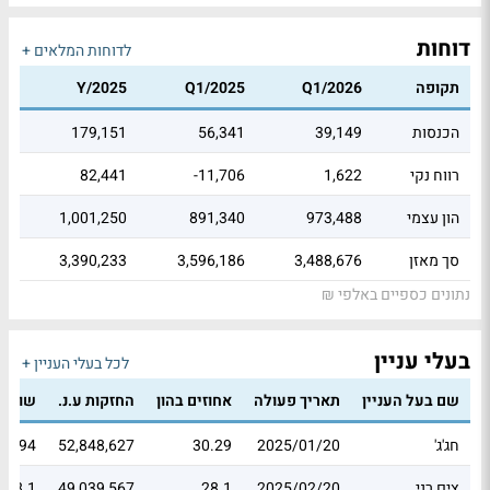
דוחות
לדוחות המלאים +
תקופה
Q1/2026
Q1/2025
Y/2025
הכנסות
39,149
56,341
179,151
רווח נקי
1,622
-11,706
82,441
הון עצמי
973,488
891,340
1,001,250
סך מאזן
3,488,676
3,596,186
3,390,233
נתונים כספיים באלפי ₪
בעלי עניין
לכל בעלי העניין +
שם בעל העניין
תאריך פעולה
אחוזים בהון
החזקות ע.נ.
שווי 
חג'ג'
2025/01/20
30.29
52,848,627
30.94
צים רני
2025/02/20
28.1
49,039,567
178.1