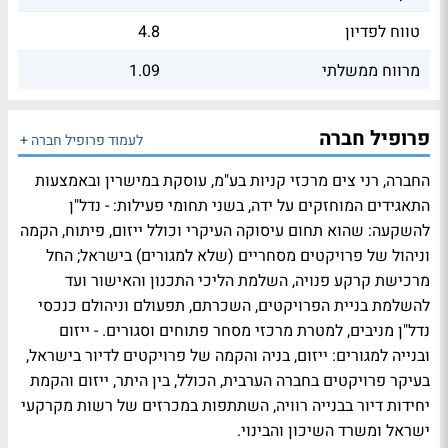
טווח לפדיון
4.8
מרווח ממשלתי
1.09
פרופיל חברה
לעמוד פרופיל חברה +
החברה, רני צים מרכזי קניות בע"מ, עוסקת במישרין ובאמצעות
התאגידים המוחזקים על ידה, בשני תחומי פעילות: - נדל"ן
להשקעה: שהוא תחום עיסוקה העיקרי וכולל ייזום, פיתוח, הקמה
וניהול של פרויקטים מסחריים (שלא למגורים) בישראל; החל
מרכישת קרקע פנויה, השלמת הליכי התכנון והאישור ועד
להשלמת בניית הפרויקטים, השכרתם, תפעולם וניהולם כנכסי
נדל"ן מניבים, למטרת מרכזי מסחר פתוחים וסגורים. - ייזום
ובנייה למגורים: ייזום, בניה והקמה של פרויקטים לדיור בישראל,
בעיקר פרויקטים בחברה הערבית, הכולל, בין היתר, ייזום והקמת
יחידות דיור בבנייה רוויה, השתתפות במכרזים של רשות מקרקעי
ישראל ומשרד השיכון והבינוי.