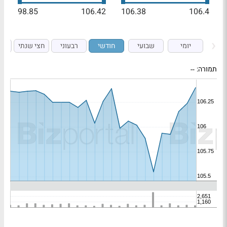
98.85
106.42
106.38
106.4
יומי
שבועי
חודשי
רבעוני
חצי שנתי
ש
תמורה:
--