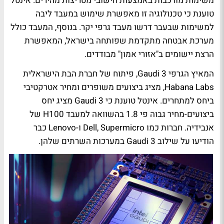
משימות מורכבות באמצעות חישובי מטריצות מהירים. אינטל
טוענת כי טכנולוגיה זו מאפשרת שימוש במעבד ליבה
למשימות שבעבר דרשו מעבד גרפי יקר. בנוסף, המעבד כולל
מערכת אבטחה מתקדמת שפותחה בישראל, המאפשרת
הרצת יישומים ב"אזורי אמון" מבודדים.
המאיץ הגרפי Gaudi 3, פיתוח של חברת הבת הישראלית
Habana Labs, מציג ביצועים משופרים ומחיר אטרקטיבי
ביחס למתחרים. אינטל טוענת כי Gaudi 3 מציג יחס
ביצועים-מחיר גבוה פי 1.8 בהשוואה למעבד H100 של
אנבידיה. חברות כמו Dell, Supermicro ו-Lenovo כבר
הודיעו על שילוב Gaudi 3 במערכות השרתים שלהן.