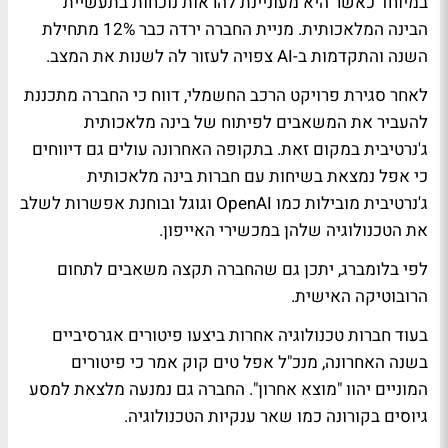
במיוחד כאשר היא מעוניינת להראות נוכחות בתעשיית
הבינה המלאכותית. מניית החברה ירדה כבר 12% מתחילת
השנה והתקדמות ב-AI צפויה לעזור לה לשנות את המצב.
לאחר סגירת פרויקט הרכב החשמלי, דווח כי החברה מתכננת
להעביר את המשאבים לפיתוח של בינה מלאכותית
ג'נרטיבית במקום זאת. בתקופה האחרונה עולים גם דיווחים
כי אפל נמצאת בשיחות עם חברות בינה מלאכותית
ג'נרטיבית מובילות כמו OpenAI וגוגל ובוחנת אפשרות לשלב
את הטכנולוגיה שלהן במכשירי האייפון.
לפי בלומברג, יתכן גם שהחברה תקצה משאבים לתחום
הרובוטיקה האישית.
בעוד חברות טכנולוגיה אחרות ביצעו פיטורים אגרסיביים
בשנה האחרונה, מנכ"ל אפל טים קוק אמר כי פיטורים
המוניים יהוו "מוצא אחרון". החברה גם נמנעה מלצאת למסע
גיוסים בקורונה כמו שאר ענקיות הטכנולוגיה.