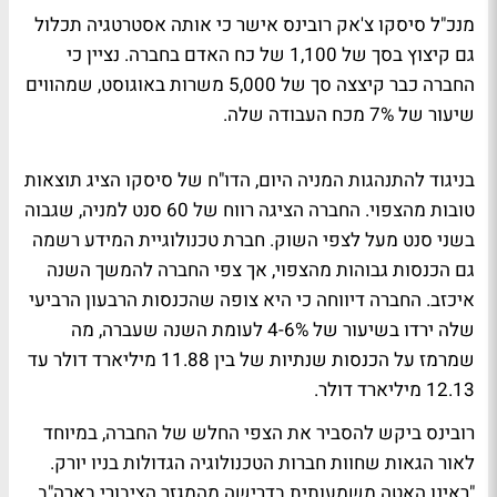
מנכ"ל סיסקו צ'אק רובינס אישר כי אותה אסטרטגיה תכלול
גם קיצוץ בסך של 1,100 של כח האדם בחברה. נציין כי
החברה כבר קיצצה סך של 5,000 משרות באוגוסט, שמהווים
שיעור של 7% מכח העבודה שלה.
בניגוד להתנהגות המניה היום, הדו"ח של סיסקו הציג תוצאות
טובות מהצפוי. החברה הציגה רווח של 60 סנט למניה, שגבוה
בשני סנט מעל לצפי השוק. חברת טכנולוגיית המידע רשמה
גם הכנסות גבוהות מהצפוי, אך צפי החברה להמשך השנה
איכזב. החברה דיווחה כי היא צופה שהכנסות הרבעון הרביעי
שלה ירדו בשיעור של 4-6% לעומת השנה שעברה, מה
שמרמז על הכנסות שנתיות של בין 11.88 מיליארד דולר עד
12.13 מיליארד דולר.
רובינס ביקש להסביר את הצפי החלש של החברה, במיוחד
לאור הגאות שחוות חברות הטכנולוגיה הגדולות בניו יורק.
"ראינו האטה משמעותית בדרישה מהמגזר הציבורי בארה"ב,