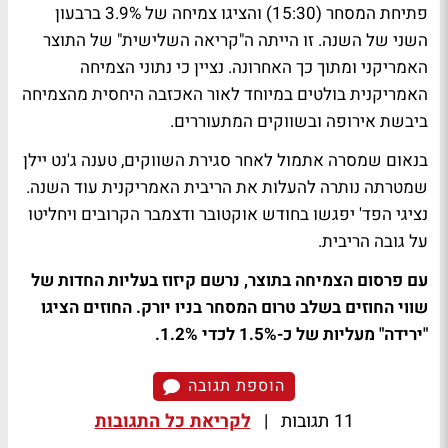
פתיחת המסחר (15:30) והציגו צמיחה של 3.9% ברבעון
השני של השנה. זו הייתה ה"קריאה השלישית" של התוצר
האמריקני ומתוך כך האחרונה. נציין כי נתוני הצמיחה
האמריקנית בולטים במיוחד לאור האכזבה היחסית מהצמיחה
ביבשת אירופה ובשווקים המתעוררים.
בנאום שמסרה אתמול לאחר סגירת השווקים, טענה ג'נט יילן
שמטרתה נותרה להעלות את הריבית האמריקנית עוד השנה.
נציגי הפד' יפגשו בחודש אוקטובר ודצמבר הקרובים ויחליטו
על גובה הריבית.
עם פרסום הצמיחה בתוצר, נרשם קיזוז בעליות החדות של
שווי החוזים בשלב טרום המסחר בניו יורק. החוזים הציגו
"ירידה" מעליות של כ-1.5% לכדי 1.2%.
הוספת תגובה
11 תגובות
|
לקריאת כל התגובות