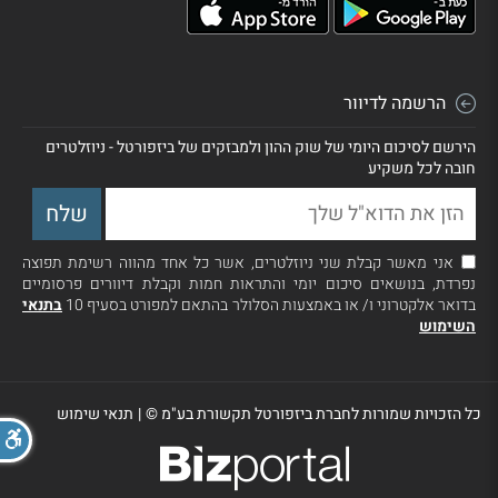
הרשמה לדיוור
הירשם לסיכום היומי של שוק ההון ולמבזקים של ביזפורטל - ניוזלטרים
חובה לכל משקיע
אני מאשר קבלת שני ניוזלטרים, אשר כל אחד מהווה רשימת תפוצה
נפרדת, בנושאים סיכום יומי והתראות חמות וקבלת דיוורים פרסומיים
בדואר אלקטרוני ו/ או באמצעות הסלולר בהתאם למפורט בסעיף 10
בתנאי
השימוש
כל הזכויות שמורות לחברת ביזפורטל תקשורת בע"מ ©
|
תנאי שימוש