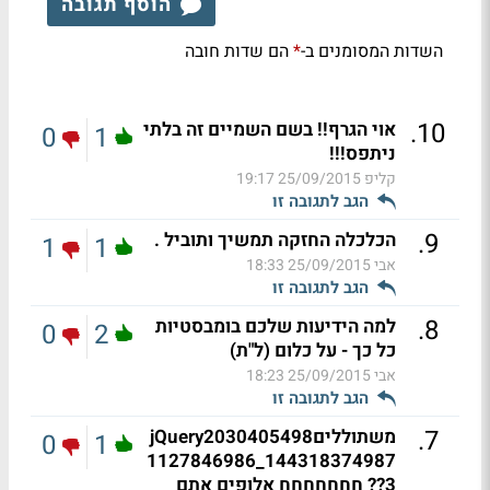
הוסף תגובה
השדות המסומנים ב-
הם שדות חובה
*
.
10
אוי הגרף!! בשם השמיים זה בלתי
0
1
ניתפס!!!
קליפ
25/09/2015 19:17
הגב לתגובה זו
.
9
הכלכלה החזקה תמשיך ותוביל .
1
1
אבי
25/09/2015 18:33
הגב לתגובה זו
.
8
למה הידיעות שלכם בומבסטיות
0
2
כל כך - על כלום (ל"ת)
אבי
25/09/2015 18:23
הגב לתגובה זו
.
7
משתולליםjQuery2030405498
0
1
1127846986_144318374987
3?? חחחחחחח אלופים אתם