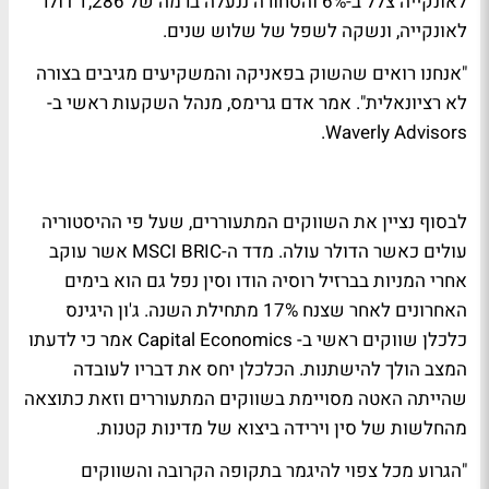
לאונקייה צלל ב-6% והסחורה ננעלה ברמה של 1,286 דולר
לאונקייה, ונשקה לשפל של שלוש שנים.
"אנחנו רואים שהשוק בפאניקה והמשקיעים מגיבים בצורה
לא רציונאלית". אמר אדם גרימס, מנהל השקעות ראשי ב-
Waverly Advisors.
לבסוף נציין את השווקים המתעוררים, שעל פי ההיסטוריה
עולים כאשר הדולר עולה. מדד ה-MSCI BRIC אשר עוקב
אחרי המניות בברזיל רוסיה הודו וסין נפל גם הוא בימים
האחרונים לאחר שצנח 17% מתחילת השנה. ג'ון היגינס
כלכלן שווקים ראשי ב- Capital Economics אמר כי לדעתו
המצב הולך להישתנות. הכלכלן יחס את דבריו לעובדה
שהייתה האטה מסויימת בשווקים המתעוררים וזאת כתוצאה
מהחלשות של סין וירידה ביצוא של מדינות קטנות.
"הגרוע מכל צפוי להיגמר בתקופה הקרובה והשווקים