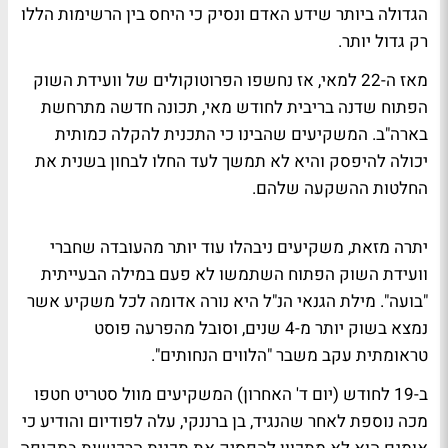
הגדולה ביותר שידע האדם ונסיק כי היחס בין הרשימות הללו
רק גדול יותר.
מאז ה-22 למאי, אז נחשפו הפרוטוקולים של וועידת השוק
הפתוח שדנה בריבית לחודש מאי, תכונה חדשה מתרחשת
בארה"ב. המשקיעים שהבינו כי התכנית להקלה כמותית
יכולה להיפסק והיא לא תמשך לעד החלו לבחון בשנית את
החלטות ההשקעה שלהם.
יתרה מזאת, משקיעים ניבהלו עוד יותר מהעובדה שחברי
וועידת השוק הפתוח השתמשו לא פעם במילה הבעייתית
"בועה". מילת הגנאי הנ"ל היא נורה אדומה לכל משקיע אשר
נמצא בשוק יותר מ-4 שנים, וסובל מהפרעה פוסט
טראומתית עקב משבר "הלווים הנחותים".
ב-19 לחודש (יום ד' האחרון) המשקיעים מוול סטריט חטפו
מכה נוספת לאחר שהנגיד, בן ברננקי, עלה לפודיום והודיע כי