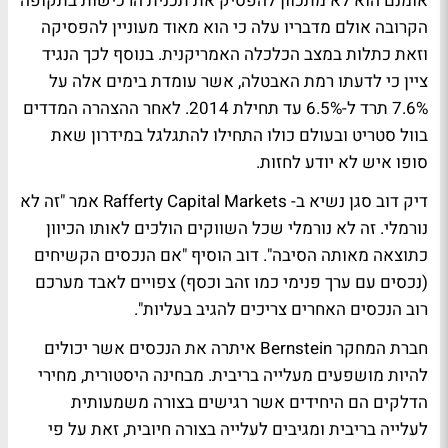
אומנם הוא לא מתכוון להפסיק את תכנית הרכישות בתקופה
הקרובה אולם מדבריו עלה כי הוא מאוד מעוניין להפסיקה
וזאת כתלות במצב הכלכלה האמריקנית. בנוסף לכך הנגיד
ציין כי לדעתו רמת האבטלה, אשר עומדת בימים אלה על
7.6% תרד ל-6.5% עד תחילת 2014. לאחר ההצהרה המדדים
בוול סטריט ובעולם כולו התחילו להתגלגל במידרון שאת
סופו איש לא יודע לחזות.
דיק דוב סגן נשיא ב- Rafferty Capital Markets אמר "זה לא
נורמלי. זה לא נורמלי שכל השווקים הולכים לאותו הכיוון
כתוצאה מאותה הסיבה". דוב הוסיף "אם הנכסים הקשיחים
(נכסים עם ערך פנימי כמו זהב וכסף) צפויים לאבד מערכם
רוב הנכסים האחרים צריכים להגיב בעליות".
חברת המחקר Bernstein איתרה את הנכסים אשר יכולים
להיות מושפעים מעלייה בריבית. מבחינה היסטורית, מחירי
הדלקים הם היחידים אשר רגישים בצורה משמעותית
לעלייה בריבית ומגיבים לעלייה בצורה חיובית, זאת על פי