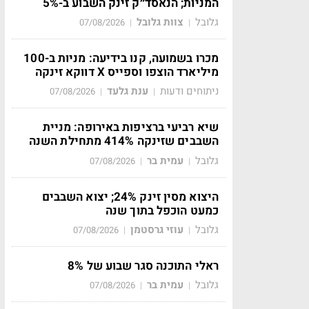
המניות; הנאסד״ק זינק השבוע ב-5%
גלובל
צוות גלובל
07/08/2026
|
|
מכרו בשמועה, קנו בידיעה: מניות ב-100
מיליארד הוצפו וספייס X דווקא זינקה
ניתוחים ודעות
ענת גלעד
07/08/2026
|
|
שיא רביעי ברציפות באירופה: מניית
השבבים שזינקה 414% מתחילת השנה
גלובל
עמית בר
07/08/2026
|
|
היצוא מסין זינק 24%; יצוא השבבים
כמעט הוכפל בתוך שנה
גלובל
עוזי גרסטמן
07/08/2026
|
|
ראלי התוכנה סגר שבוע של 8%
גלובל
עמית בר
07/08/2026
|
|