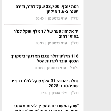
רמת יוסף: 33,700 שקל למ"ר, ודירה
ישנה ב-1.6 מיליון
נדל"ן
עוזי גרסטמן
00:40
|
|
יד אליהו: פער של 17 אלף שקל למ"ר
באותו רחוב
נדל"ן
עוזי גרסטמן
00:30
|
|
116 מיליון דולר נגנבו מארנקי ביטקוין:
הכסף עובר לקרנות הסל
גלובל
עוזי גרסטמן
00:08
|
|
נחלת יהודה: 31 אלף שקל למ"ר בבנייה
שתימסר ב-2028
נדל"ן
צלי אהרון
00:09
|
|
"שוק המשרדים ממשיך להיות מאתגר
ותחרותי, באזורי הפעילות שלנו המצב