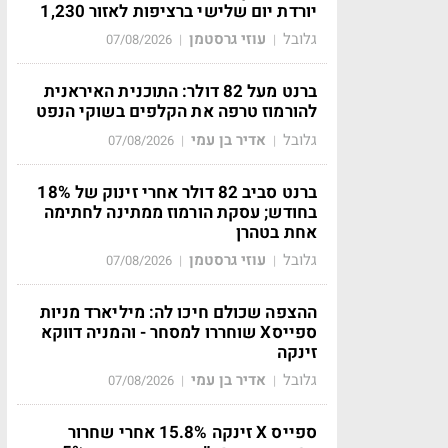
יורדת יום שלישי ברציפות לאזור 1,230
גלובל
עוזי גרסטמן
07/08/2026
|
|
ברנט מעל 82 דולר: התוכנית האיראנית
להורמוז טרפה את הקלפים בשוקי הנפט
גלובל
אדיר בן עמי
07/08/2026
|
|
ברנט סביב 82 דולר אחרי זינוק של 18%
בחודש; עסקת הורמוז ממתינה לחתימה
אחת בטהרן
גלובל
עוזי גרסטמן
07/08/2026
|
|
ההצפה שכולם חיכו לה: מיליארד מניות
ספייסX שוחררו למסחר - והמניה דווקא
זינקה
גלובל
אדיר בן עמי
07/08/2026
|
|
ספייס X זינקה 15.8% אחרי שחרור