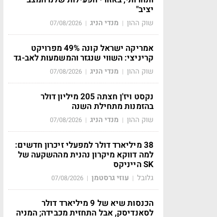
יציב"
שוק ההון
מנדי הניג
07/08/2026
|
|
אמריקה ישראל קונה 49% מפרויקט
קריניצי: השווי שנגזר והמשמעות לאב-גד
שוק ההון
מנדי הניג
07/08/2026
|
|
נקסט ויז'ן חצתה 205 מיליון דולר
בהזמנות מתחילת השנה
שוק ההון
מנדי הניג
07/08/2026
|
|
38 מיליארד דולר למפעלי זיכרון חדשים:
למה דווקא מיקרון נהנית מההשקעה של
SK הייניקס
גלובל
עוזי גרסטמן
07/08/2026
|
|
הכנסות שיא של 9 מיליארד דולר
לסאנדיסק, אבל התחזית מכבידה; המניה