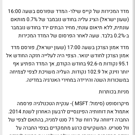
מדד המכירות של קייס שילר- המדד שפורסם בשעה 16:00
(שעון ישראל) הציג עליה בחודש נובמבר של 0.7% מותאם
עונתית, ללא תיאום עונתי, מחיר הבתים ירד בחודש נובמבר
ב-0.2% בלבד. שעה לאחר הפרסום של המדד המכירות
מדד אמון הצרכן בשעה 17:00 (שעון ישראל), פורסם מדד
אמון הצרכן לחודש ינואר. הצפי היה לעלייה חזקה החודש אל
95.1 נקודות מ-92.6 בחודש הקודם, אך המדד הפתיע אף
יותר וזינק אל 102.9 נקודות. העליה משויכת לצפי לצמיחה
במשכורות השנה והירידה במחירי האנרגיה במדינה.
מניות בכותרות
מיקרוסופט (סימול: MSFT )- ענקית הטכנולגיה פרסמה
אתמול את דוחותיה הפיננסיים לרבעון האחרון לשנת 2014.
החברה דיווחה על רווח של 71 סנט למניה, בהתאם לצפי של
וול סטריט. המשקיעים כרגע מתמקדים בצפי החברה על