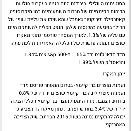
הסנטימנט השלילי. הירידות היום הגיעו בעקבות חולשת
הדוחות הפיננסיים של חברות משמעותיות כמו מיקרוסופט,
קאטרפילר ופרוקטור גאמבל שהאשימו את עליית שוויו של
הדולר בפגיעה בהכנסות שלהן. הנפט הצליח להשתקם היום
עם עליה של 1.8%. לאורך המסחר פורסמו נתוני מאקרו
שהציגו תמונה פושרת של הכלכלה האמריקנית לעת עתה.
מדד הדאו ג'ונס ירד 1.65%, ה-s&p 500 צנח 1.34%
והנאסד"ק השיל 1.89%
יומן מאקרו
הזמנת מוצרים ברי קיימא- בטרום המסחר פורסם מדד
הזמנות מוצרי ליבה ברי קיימא שהציגו ירידה של 0.8%
בחדוש דצמבר. מדד הזמנות מוצרי בני קיימא הכללי הציגה
ירידה של 3.4% בחודש דצמבר. נתון מאקרו זה מצביע כי
יכולה להתקיים נסיגה בשנת 2015 מבחינת שוק הצריכה
האמריקני.