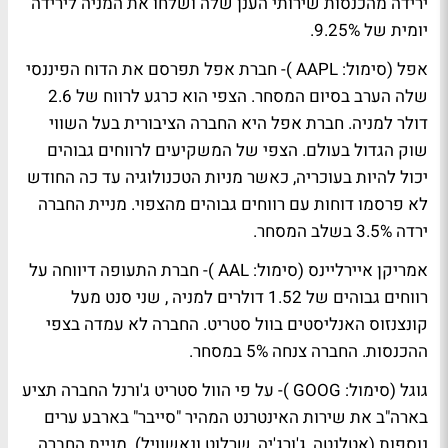
ירידה מהכנסות שירותי הענן שלה ושלחו את המניה לירידה
יומית של 9.25%.
אפל (סימול: AAPL )- חברת אפל תפרסם את הדוח הפיננסי
שלה הערב בסיום המסחר. הצפי הוא כרגע לרווח של 2.6
דולר למניה. חברת אפל היא החברה הציבורית בעל השווי
שוק הגדול בעולם. הצפי של המשקיעים לרווחים גבוהים
יכול להיות בעוכריה, כאשר מניות הטכנולוגיה עד כה החודש
לא פרסמו דוחות עם רווחים גבוהים מהצפוי. מניית החברה
ירדה 3.5% בשלב המסחר.
אמריקן איירליינס (סימול: AAL )- חברת התעופה דיווחה על
רווחים גבוהים של 1.52 דולרים למניה , שני סנט מעל
קונצנזוס האנליסטים בוול סטריט. החברה לא עמדה בצפי
ההכנסות. החברה צנחה 5% במסחר.
גוגל (סימול: GOOG )- על פי הוול סטריט ג'ורנל החברה תציע
בארה"ב את שירות האינטרנט המהיר "סייבר" בארבע ערים
נוספות (אטלנטה, ג'ורג'יה, שרלוט ונאשוויל). מניית החברה