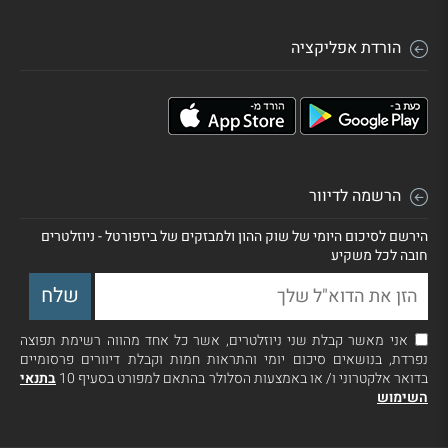
הורדת אפליקציה
הרשמה לדיוור
הירשם לסיכום היומי של שוק ההון ולמבזקים של ביזפורטל - ניוזלטרים
חובה לכל משקיע
אני מאשר קבלת שני ניוזלטרים, אשר כל אחד מהווה רשימת תפוצה
נפרדת, בנושאים סיכום יומי והתראות חמות וקבלת דיוורים פרסומיים
בדואר אלקטרוני ו/ או באמצעות הסלולר בהתאם למפורט בסעיף 10
בתנאי
השימוש