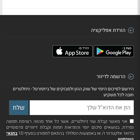
הורדת אפליקציה
הרשמה לדיוור
הירשם לסיכום היומי של שוק ההון ולמבזקים של ביזפורטל - ניוזלטרים
חובה לכל משקיע
אני מאשר קבלת שני ניוזלטרים, אשר כל אחד מהווה רשימת תפוצה
נפרדת, בנושאים סיכום יומי והתראות חמות וקבלת דיוורים פרסומיים
בדואר אלקטרוני ו/ או באמצעות הסלולר בהתאם למפורט בסעיף 10
בתנאי
השימוש