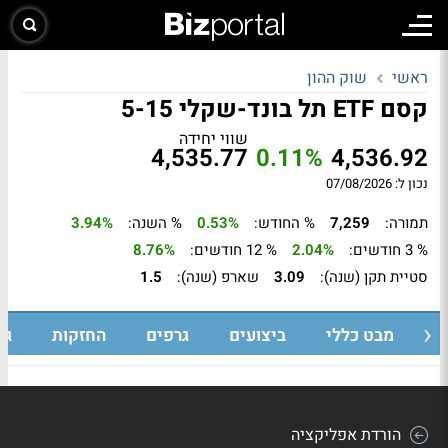
ראשי
שוק ההון
קסם ETF תל בונד-שקלי 5-15
שווי יחידה
4,535.77
0.11%
4,536.92
נכון ל: 07/08/2026
תמורה:
7,259
% החודש:
0.53%
% השנה:
3.94%
% 3 חודשים:
2.04%
% 12 חודשים:
8.76%
סטיית תקן (שנה):
3.09
שארפ (שנה):
1.5
מבט כללי
ביצועים
גרפים
החזקות
גי
הורדת אפליקציה