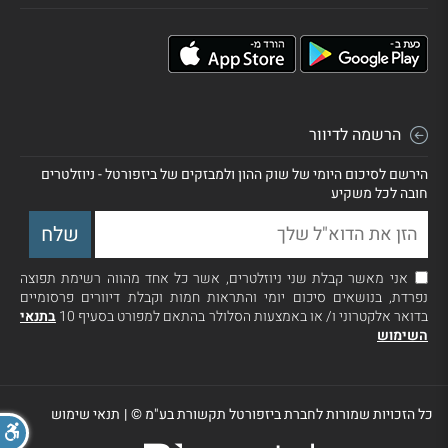
הרשמה לדיוור
הירשם לסיכום היומי של שוק ההון ולמבזקים של ביזפורטל - ניוזלטרים
חובה לכל משקיע
אני מאשר קבלת שני ניוזלטרים, אשר כל אחד מהווה רשימת תפוצה
נפרדת, בנושאים סיכום יומי והתראות חמות וקבלת דיוורים פרסומיים
בדואר אלקטרוני ו/ או באמצעות הסלולר בהתאם למפורט בסעיף 10
בתנאי
השימוש
כל הזכויות שמורות לחברת ביזפורטל תקשורת בע"מ ©
|
תנאי שימוש