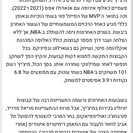
מיצ’יץ’ מגיע עם רקורד מרשים ביורוליג. השחקן הוכתר
פעמיים כאלוף אירופה עם אנאדולו אפס (2021 ו־2022),
זכה בתואר ה־MVP של הפיינל פור בשתי הזכיות ובאופן
כללי מגיע כאחד הרכזים המשמעותיים של העשור האחרון
ביבשת. בשנים האחרונות ניסה להשתלב ב-NBA, אך ללא
הצלחה ועבר דרך מספר קבוצות, כולל האלופה המכהנת
אוקלהומה סיטי, ושיחק גם בשארלוט ובפיניקס. בכל
הקבוצות התקשה למצוא דקות קבועות, והקיץ הפך לשחקן
חופשי לאחר שמילווקי שחררה אותו. בסך הכול, מיצ’יץ’ רשם
101 משחקים ב־NBA בשתי עונות, עם ממוצעים של 6.8
נקודות ו־3.9 אסיסטים למשחק.
בשבועות האחרונים נרשמה התעניינות רבה של קבוצות
יורוליג בכירות במיצ'יץ', אבל מרות ההתעניינות מריאל מדריד,
פנרבחצ’ה ואולימפיאקוס, בחר הסרבי להצטרף להפועל תל
אביב לחזור ולעבוד עם המאמן דימיטריס איטודיס (אחרי
אפיזודה קצרה של איטודיס בנבחרת סרביה). ההחתמה