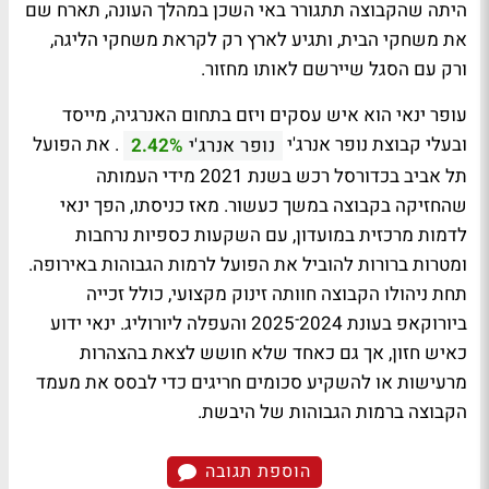
היתה שהקבוצה תתגורר באי השכן במהלך העונה, תארח שם
את משחקי הבית, ותגיע לארץ רק לקראת משחקי הליגה,
ורק עם הסגל שיירשם לאותו מחזור.
עופר ינאי הוא איש עסקים ויזם בתחום האנרגיה, מייסד
ובעלי קבוצת נופר אנרג'י
. את הפועל
נופר אנרג'י
2.42%
תל אביב בכדורסל רכש בשנת 2021 מידי העמותה
שהחזיקה בקבוצה במשך כעשור. מאז כניסתו, הפך ינאי
לדמות מרכזית במועדון, עם השקעות כספיות נרחבות
ומטרות ברורות להוביל את הפועל לרמות הגבוהות באירופה.
תחת ניהולו הקבוצה חוותה זינוק מקצועי, כולל זכייה
ביורוקאפ בעונת 2024־2025 והעפלה ליורוליג. ינאי ידוע
כאיש חזון, אך גם כאחד שלא חושש לצאת בהצהרות
מרעישות או להשקיע סכומים חריגים כדי לבסס את מעמד
הקבוצה ברמות הגבוהות של היבשת.
הוספת תגובה