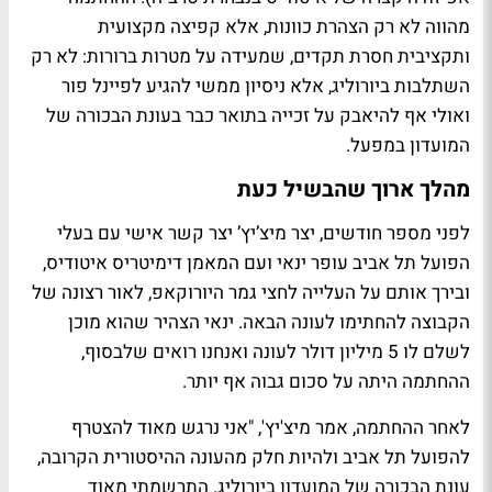
מהווה לא רק הצהרת כוונות, אלא קפיצה מקצועית
ותקציבית חסרת תקדים, שמעידה על מטרות ברורות: לא רק
השתלבות ביורוליג, אלא ניסיון ממשי להגיע לפיינל פור
ואולי אף להיאבק על זכייה בתואר כבר בעונת הבכורה של
המועדון במפעל.
מהלך ארוך שהבשיל כעת
לפני מספר חודשים, יצר מיצ’יץ’ יצר קשר אישי עם בעלי
הפועל תל אביב עופר ינאי ועם המאמן דימיטריס איטודיס,
ובירך אותם על העלייה לחצי גמר היורוקאפ, לאור רצונה של
הקבוצה להחתימו לעונה הבאה. ינאי הצהיר שהוא מוכן
לשלם לו 5 מיליון דולר לעונה ואנחנו רואים שלבסוף,
ההחתמה היתה על סכום גבוה אף יותר.
לאחר ההחתמה, אמר מיצ'יץ', "אני נרגש מאוד להצטרף
להפועל תל אביב ולהיות חלק מהעונה ההיסטורית הקרובה,
עונת הבכורה של המועדון ביורוליג. התרשמתי מאוד