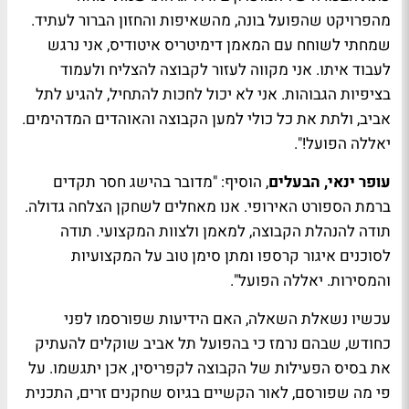
מהפרויקט שהפועל בונה, מהשאיפות והחזון הברור לעתיד.
שמחתי לשוחח עם המאמן דימיטריס איטודיס, אני נרגש
לעבוד איתו. אני מקווה לעזור לקבוצה להצליח ולעמוד
בציפיות הגבוהות. אני לא יכול לחכות להתחיל, להגיע לתל
אביב, ולתת את כל כולי למען הקבוצה והאוהדים המדהימים.
יאללה הפועל!".
עופר ינאי, הבעלים
, הוסיף: "מדובר בהישג חסר תקדים
ברמת הספורט האירופי. אנו מאחלים לשחקן הצלחה גדולה.
תודה להנהלת הקבוצה, למאמן ולצוות המקצועי. תודה
לסוכנים איגור קרספו ומתן סימן טוב על המקצועיות
והמסירות. יאללה הפועל".
עכשיו נשאלת השאלה, האם הידיעות שפורסמו לפני
כחודש, שבהם נרמז כי בהפועל תל אביב שוקלים להעתיק
את בסיס הפעילות של הקבוצה לקפריסין, אכן יתגשמו. על
פי מה שפורסם, לאור הקשיים בגיוס שחקנים זרים, התכנית