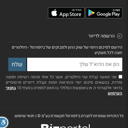
הרשמה לדיוור
הירשם לסיכום היומי של שוק ההון ולמבזקים של ביזפורטל - ניוזלטרים
חובה לכל משקיע
אני מאשר קבלת שני ניוזלטרים, אשר כל אחד מהווה רשימת תפוצה
נפרדת, בנושאים סיכום יומי והתראות חמות וקבלת דיוורים פרסומיים
בדואר אלקטרוני ו/ או באמצעות הסלולר בהתאם למפורט בסעיף 10
בתנאי
השימוש
כל הזכויות שמורות לחברת ביזפורטל תקשורת בע"מ ©
|
תנאי שימוש