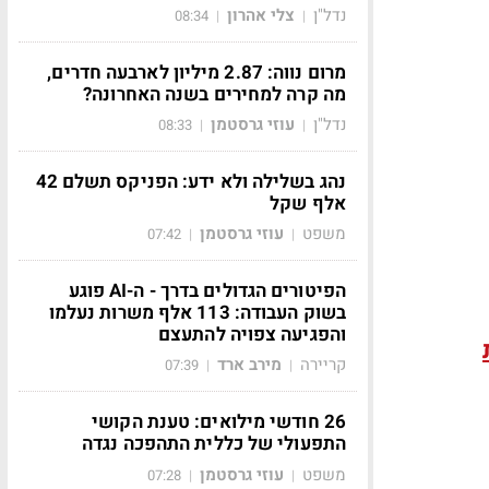
נדל"ן
צלי אהרון
08:34
|
|
מרום נווה: 2.87 מיליון לארבעה חדרים,
מה קרה למחירים בשנה האחרונה?
נדל"ן
עוזי גרסטמן
08:33
|
|
נהג בשלילה ולא ידע: הפניקס תשלם 42
אלף שקל
משפט
עוזי גרסטמן
07:42
|
|
הפיטורים הגדולים בדרך - ה-AI פוגע
בשוק העבודה: 113 אלף משרות נעלמו
והפגיעה צפויה להתעצם
קריירה
מירב ארד
07:39
|
|
26 חודשי מילואים: טענת הקושי
התפעולי של כללית התהפכה נגדה
משפט
עוזי גרסטמן
07:28
|
|