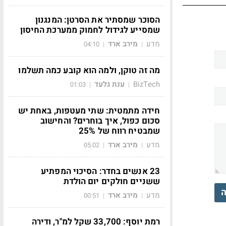
הסוכר שמסתיר את הסרטן: המנגנון
שמסייע לגידול לחמוק ממערכת החיסון
מדע
מירב ארד
04:10
|
|
מה זה טוקן, ולמה הוא קובע כמה תשלמו
BizTech
ענת גלעד
01:03
|
|
חידה מתמטית: שתי מעטפות, באחת יש
סכום כפול, איך בוחרים? והחישוב
שמבטיח רווח של 25%
מדע
מירב ארד
05:02
|
|
23 אנשים בחדר: הסיכוי המפתיע
ששניים חולקים יום הולדת
ה
מדע
מירב ארד
00:51
|
|
רמת יוסף: 33,700 שקל למ"ר, ודירה