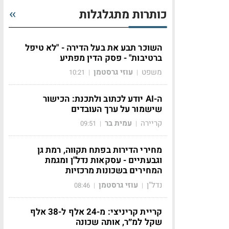
כותרות מתגלגלות
השוכר תבע את בעל הדירה - "לא טיפל
ברטיבות" - פסק הדין מפתיע
משפט
עוזי גרסטמן
10:21
|
|
ה-AI יודע לכתוב ולתכנת: הכישור
שישמור על ערך העובדים
קריירה
עמית בר
09:51
|
|
מחירי הדירות בפתח תקווה, רמת גן
וגבעתיים - עסקאות נדל"ן ומגמת
המחירים בשכונות מרכזיות
נדל"ן
עוזי גרסטמן
08:46
|
|
קריית קריניצי: מ-24 אלף ל-38 אלף
שקל למ״ר, אותה שכונה