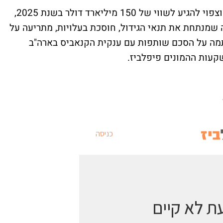
בעוד ששוק הקנאביס צומח מדי שנה ב-35% וצפוי להגיע לשווי של 150 מיליארד דולר בשנת 2025,
8200 פיתחו טכנולוגיה שמנתחת את תנאי הגידול, חוסכת בעלויות, מתריעה על
מה על הסכם שותפות עם ענקית הקנאביס בארה"ב
קעות ההמונים פיפלביז.