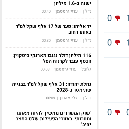
ישנה ב-1.6 מיליון
נדל"ן
עוזי גרסטמן
00:40
|
|
0
יד אליהו: פער של 17 אלף שקל למ"ר
באותו רחוב
0
נדל"ן
עוזי גרסטמן
00:30
|
|
116 מיליון דולר נגנבו מארנקי ביטקוין:
הכסף עובר לקרנות הסל
גלובל
עוזי גרסטמן
00:08
|
|
נחלת יהודה: 31 אלף שקל למ"ר בבנייה
שתימסר ב-2028
נדל"ן
צלי אהרון
00:09
|
|
0
"שוק המשרדים ממשיך להיות מאתגר
ותחרותי, באזורי הפעילות שלנו המצב
יציב"