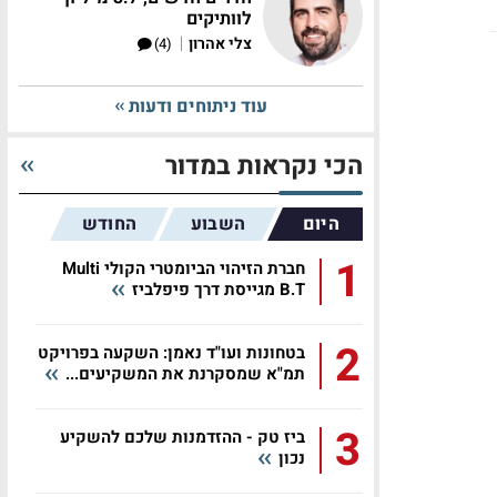
לוותיקים
|
צלי אהרון
(4)
עוד ניתוחים ודעות
הכי נקראות במדור
היום
השבוע
החודש
1
חברת הזיהוי הביומטרי הקולי Multi
B.T מגייסת דרך פיפלביז
2
בטחונות ועו"ד נאמן: השקעה בפרויקט
תמ"א שמסקרנת את המשקיעים...
3
ביז טק - ההזדמנות שלכם להשקיע
נכון