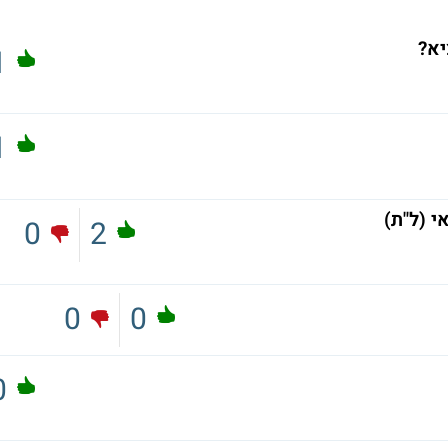
יא?
1
1
י (ל"ת)
0
2
0
0
0