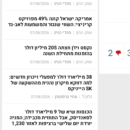
שוק ההון
מנדי הניג
07/08/2026
|
|
אמריקה ישראל קונה 49% מפרויקט
קריניצי: השווי שנגזר והמשמעות לאב-גד
שוק ההון
מנדי הניג
07/08/2026
|
|
נקסט ויז'ן חצתה 205 מיליון דולר
2
בהזמנות מתחילת השנה
שוק ההון
מנדי הניג
07/08/2026
|
|
38 מיליארד דולר למפעלי זיכרון חדשים:
למה דווקא מיקרון נהנית מההשקעה של
SK הייניקס
גלובל
עוזי גרסטמן
07/08/2026
|
|
הכנסות שיא של 9 מיליארד דולר
לסאנדיסק, אבל התחזית מכבידה; המניה
יורדת יום שלישי ברציפות לאזור 1,230