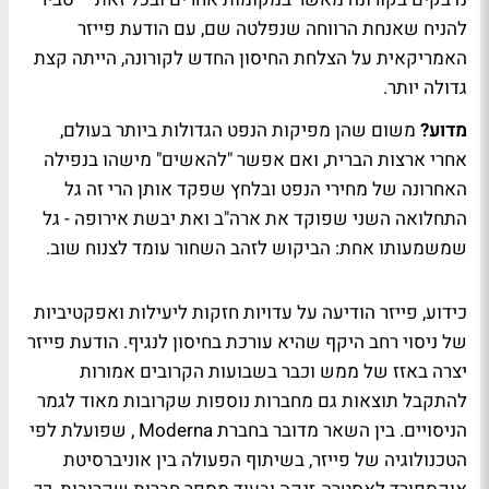
להניח שאנחת הרווחה שנפלטה שם, עם הודעת פייזר
האמריקאית על הצלחת החיסון החדש לקורונה, הייתה קצת
גדולה יותר.
מדוע?
משום שהן מפיקות הנפט הגדולות ביותר בעולם,
אחרי ארצות הברית, ואם אפשר "להאשים" מישהו בנפילה
האחרונה של מחירי הנפט ובלחץ שפקד אותן הרי זה גל
התחלואה השני שפוקד את ארה"ב ואת יבשת אירופה - גל
שמשמעותו אחת: הביקוש לזהב השחור עומד לצנוח שוב.
כידוע, פייזר הודיעה על עדויות חזקות ליעילות ואפקטיביות
של ניסוי רחב היקף שהיא עורכת בחיסון לנגיף. הודעת פייזר
יצרה באזז של ממש וכבר בשבועות הקרובים אמורות
להתקבל תוצאות גם מחברות נוספות שקרובות מאוד לגמר
הניסויים. בין השאר מדובר בחברת Moderna , שפועלת לפי
הטכנולוגיה של פייזר, בשיתוף הפעולה בין אוניברסיטת