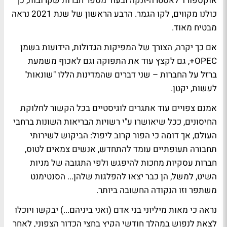
אוקספורד לאסטרה-זנקה ובעוד מספר חברות שקרובות, כך
כולנו מקווים, לקו הגמר. הרבע הראשון של שנת 2021 נראה
מבטיח מאוד.
אם כך יקרה, הצורך של המפיקות הגדולות, הידועות בשמן
OPEC+, גם לקצץ עוד את התפוקה וגם לאכוף משמעת
ברזל על החברות – שני דברים שהמדינות הללו "שונאות"
לעשות, יקטן.
אמנם צפויים עוד אתגרים לוגיסטיים בכל הקשור לחלוקת
החיסונים, ככל שיאושרו ע"י רשויות הבריאות השונות ברחבי
העולם, אך דומה כי הפור קרוב ליפול: הביקוש לשירותי
תחבורה תעופתיים עומד להתחדש, אנשים צמאים לטוס,
חברות עסקיות מחכות להיפגש ולפי התגובה של מניות
השיט, למשל, הן כבר יצאו להפלגות שלהן... הסנטימנט
משתפר וזו הנקודה החשובה ביותר.
נראה כי מאות מיליוני בני אדם (ואני ביניהם...) יבקשו ויוכלו
לצאת לנפוש במהלך חודשי הקיץ בחצי הכדור הצפוני, לאחר