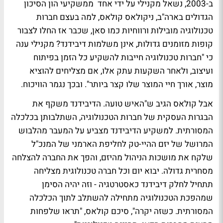
ב-2003, נשאל מקנילי על ידי אחד ממשקיעי הון הסיכון
הגדולים בארה"ב, ניקולאס קולאס, למה בעצם חברות
טכנולוגיה מובילות ורווחיות כמו סאן, שכבר אז החלו לצבור
קופות מזומנים גדולות, אינן משלמות דיבידנד? מקנילי ענה
כי "חברות טכנולוגיה חייבות להשקיע כל הזמן בפיתוח
ועיצוב, ולאחר השקעות עתק אלו, אם מצליחים להוציא
מוצר, אורך חיי המוצר שלו קצר ביותר". ובכך נגמר הוויכוח.
אבל קולאס הגיב ש"האיש טועה. הדיבידנד משקף את
הבגרות העסקית של חברות הטכנולוגיה, השתלבותן בכלכלה
המסורתית. למשקיע הדיבידנד מצביע על המעבר מהלבוש
המרושל של יזם ההיי-טק לחליפת הארמני של המנכ"ל
שלקח את מושכות הניהול מהיזם, והפך את החברה להצלחה
מסחרית גדולה. יבוא יום וכל חברה טכנולוגית מצליחה
תתחיל לחלק דיבידנד כאסטרטגיה - וזה יהיה הסימן
שמהפכת הטכנולוגיה מתחילה להשתלב לתוך הכלכלה
המסורתית. כשזה יקרה", סיכם קולאס, "תראו שלפחות