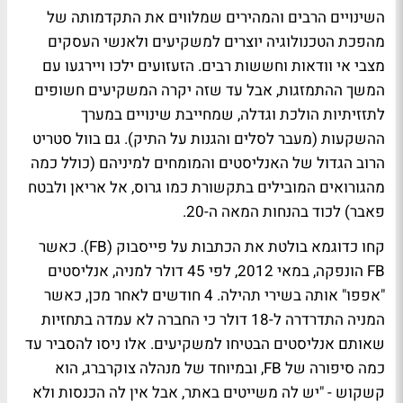
השינויים הרבים והמהירים שמלווים את התקדמותה של
מהפכת הטכנולוגיה יוצרים למשקיעים ולאנשי העסקים
מצבי אי וודאות וחששות רבים. הזעזועים ילכו ויירגעו עם
המשך ההתמזגות, אבל עד שזה יקרה המשקיעים חשופים
לתזזיתיות הולכת וגדלה, שמחייבת שינויים במערך
ההשקעות (מעבר לסלים והגנות על התיק). גם בוול סטריט
הרוב הגדול של האנליסטים והמומחים למיניהם (כולל כמה
מהגורואים המובילים בתקשורת כמו גרוס, אל אריאן ולבטח
פאבר) לכוד בהנחות המאה ה-20.
קחו כדוגמא בולטת את הכתבות על פייסבוק (FB). כאשר
FB הונפקה, במאי 2012, לפי 45 דולר למניה, אנליסטים
"אפפו" אותה בשירי תהילה. 4 חודשים לאחר מכן, כאשר
המניה התדרדרה ל-18 דולר כי החברה לא עמדה בתחזיות
שאותם אנליסטים הבטיחו למשקיעים. אלו ניסו להסביר עד
כמה סיפורה של FB, ובמיוחד של מנהלה צוקרברג, הוא
קשקוש - "יש לה משייטים באתר, אבל אין לה הכנסות ולא