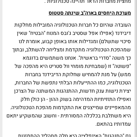
מחצית מחברות הדאו תהיינה טכנולוגיות".
מערכת היחסים בארה"ב שינתה סטטוס
העובדה שהיום כל חברות הטכנולוגיה המובילות מחלקות
דיבידנד (אפילו אפל שסטיב ג'ובס המנוח "הבטיח" שאין
סיכוי שתשלם) ומגדילות אותו באופן קבוע, אומרת לנו
שמהפכת הטכנולוגיה מתקדמת ומצליחה להשתלב, ובתוך
כך משנה "סדרי בראשית". אנחנו משתמשים בדוגמא
"פשוטה" זו (שמבחינת מומחי וול סטריט היא מהפכה של
ממש) על מנת להמחיש שחלוקת הדיבידנד בחברות
הטכנולוגיה, כמו ההתייעלות הבלתי נתפשת של החברות,
יצירת נישות ענק חדשות, ההתנהגות המשתנה של הצרכן
ואפילו התזזיתיות המדהימה בשוק ההון - הן כולן חלק
מהמאפיינים שמייצגים את התקדמות מהפכת הטכנולוגיה.
היא משתלבת בכלכלה המסורתית - וחשוב שהמשקיע יתאם
עמדותיו בהתאם.
גם "התנהגות" האינפלציה היא חלק מתהליך ההתמזגות.