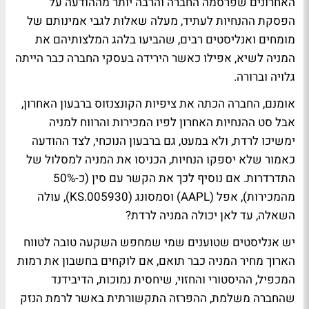
האחרונים שפרסמה החברה והרבה יותר מההודעה על
הפסקת ההנחיות לעתיד, מעלה שאלות לגבי אמינותם של
מומחים ואנליסטים רבים, שהביעו בלהג המלצותיהם את
המניה לשיא, אפילו כאשר הירידה בעסקי החברה כבר הייתה
גלויה וברורה.
אומנם, החברה הכתה את ציפיות הקונצנזוס ברבעון האחרון,
אבל סט ההנחיות האחרון לפיו המכירות והרווח למניה
ימשיכו לרדת, ולא במעט, גם ברבעון הנוכחי, לצד ההודעה
כאמור שלא יספקו הנחיות, הכניסו את המניה למסלול של
התדרדרות. אם נוסיף לכך את הקשר עם סין (כ-50%
מהמכירות), אפל (AAPL) וסמסונג (005930.KS), עולה
השאלה, עד לאן יכולה המניה לרדת?
יש אנליסטים שטוענים שמי שמחפש השקעה טובה לטווח
הארוך מחיר המניה כבר תואם, אם לוקחים בחשבון את רמות
המכפיל, ההיסטורי והחזוי, שיחסית נמוכות, הדיבידנד
שהחברה משלמת, ההפרזה התקשורתית באשר לרמת הנזק