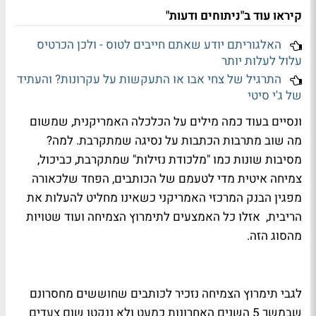
קיראו עוד ב"ניתוחים ודעות"
האלגוריתם יודע שאתם חייבים לטוס - ולכן הכרטיס
עלול לעלות יותר
התרגיל של צחי אבו או התעקשות על עקרונות? והעתיד
של ג'י סיטי
ונסיים בעוד כמה מילים על הכלכלה האמריקנית, שמשום
מה שוב מתרבות הכתבות על נסיגה שמתקרבת. למה?
מסיבות שונות כמו "מלכודת נזילות" שמתקרבת, כביכול,
צמיחה איטית מדי לטעמם של הכותבים, הפחד שלכאורה
מפגין הבנק המרכזי האמריקני כשאינו מחליט להעלות את
הריבית, אזלו כל האמצעים לתימרוץ הצמיחה ועוד שטויות
מהסוג הזה.
לגבי תימרוץ הצמיחה נזכיר לכותבים שחוששים מחסרונם
שבמשך 5 השנים האחרונות כמעט ולא ננקטו שום צעדים