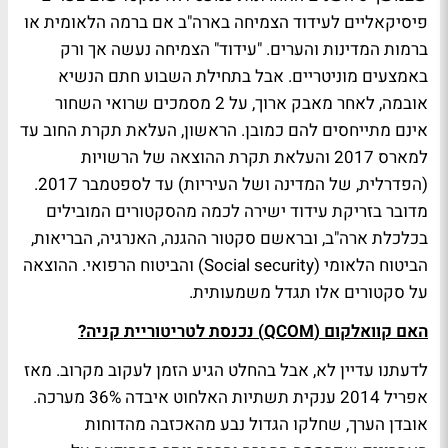
פיסיקאליים לעידוד הצמיחה בארה"ב אם ברמה הלאומית או
ברמות המדינות והערים. "עידוד" הצמיחה נעשה אך ורק
באמצעים מוניטריים. אבל בתחילת השבוע חתם הנשיא
אובמה, לאחר מאבק ארוך, על 2 מסמכים שרואי השחור
אינם מתייחסים להם כמובן. הראשון, העלאת תקרת החוב עד
למארס 2017 והעלאת תקרת ההוצאה של הרשויות
(הפדרלית, של המדינה ושל העיריות) עד לספטמבר 2017.
מדובר בזריקת עידוד ישירה לכמה מהסקטורים המובילים
בכלכלת ארה"ב, ובראשם סקטור ההגנה, האנרגיה, הבריאות,
הביטוח הלאומי (Social security) והביטוח הרפואי. ההוצאה
על סקטורים אלו תגדל משמעותית.
האם קוואלקום (QCOM) נכנסת לטריטוריית קניה?
לדעתנו עדיין לא, אבל בהחלט הגיע הזמן לעקוב מקרוב. מאז
אפריל 2014 ענקית תשתיות האלחוט איבדה 36% מערכה.
אובדן הערך, שחלקו הגדול נבע מהאכזבה מהדוחות