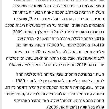
נושא העלאת הריבית בארה"ב למשל. שימו לב ששאלת
העלאת הריבית בארה"ב הפכה לאחת הבוערות בדיוני וול
סטריט, - מתי הבנק המרכזי יעלה את הריבית?", שואלים
המומחים מזה שנים. הוויכוח על הצורך בהעלאת ריבית מככב
בכותרות כמעט מידי יום. למה? כי במהלך השנים 2009-
2015 צמחה כלכלת ארה"ב ביותר מ-24% - מרמה של
14.419 ב-2009 לרמה של 17.900 השנה. צמיחה כזו,
אליבא תיאוריות הכלכלה של המאה ה-20 צריכה הייתה
ללבות אינפלציה. אבל מאז החלה ההתאוששות, האינפלציה
יורדת ואת 2015 תסיים כלכלת ארה"ב באינפלציה של 0%.
השינוי במערכת היחסים שבין צמיחה לאינפלציה החל
למעשה לאחר עלייתו של הנשיא ריגן לשלטון ב-1980 -
עלייה שבעקבותיה מהפכת הטכנולוגיה קיבלה דחיפה גדולה.
באותה עת החל תהליך הגלובליזציה והכלכלה הקפיטליסטית
פתחה במסע "ההשתלטות" שלה. מאז התוצר האמריקני
עולה בכל שנה (להוציא את 2009).