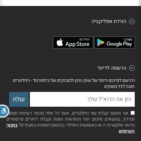
הורדת אפליקציה
הרשמה לדיוור
הירשם לסיכום היומי של שוק ההון ולמבזקים של ביזפורטל - ניוזלטרים
חובה לכל משקיע
אני מאשר קבלת שני ניוזלטרים, אשר כל אחד מהווה רשימת תפוצה
נפרדת, בנושאים סיכום יומי והתראות חמות וקבלת דיוורים פרסומיים
בדואר אלקטרוני ו/ או באמצעות הסלולר בהתאם למפורט בסעיף 10
בתנאי
השימוש