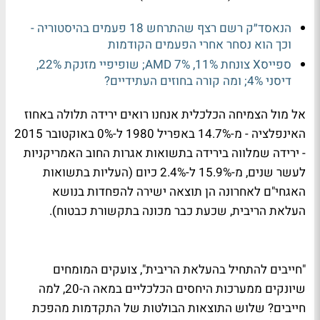
הנאסד״ק רשם רצף שהתרחש 18 פעמים בהיסטוריה -
וכך הוא נסחר אחרי הפעמים הקודמות
ספייסX צונחת 11%, AMD 7%; שופיפיי מזנקת 22%,
דיסני 4%; ומה קורה בחוזים העתידיים?
אל מול הצמיחה הכלכלית אנחנו רואים ירידה תלולה באחוז
האינפלציה - מ-14.7% באפריל 1980 ל-0% באוקטובר 2015
- ירידה שמלווה בירידה בתשואות אגרות החוב האמריקניות
לעשר שנים, מ-15.9% ל-2.4% כיום (העליות בתשואות
האגחי"ם לאחרונה הן תוצאה ישירה להפחדות בנושא
העלאת הריבית, שכעת כבר מכונה בתקשורת כבטוח).
"חייבים להתחיל בהעלאת הריבית", צועקים המומחים
שיונקים ממערכות היחסים הכלכליים במאה ה-20, למה
חייבים? שלוש התוצאות הבולטות של התקדמות מהפכת