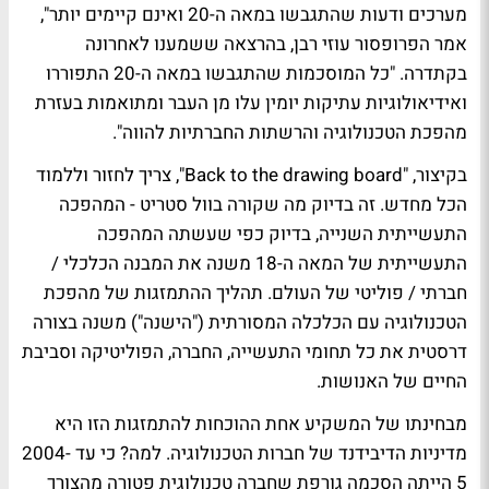
מערכים ודעות שהתגבשו במאה ה-20 ואינם קיימים יותר",
אמר הפרופסור עוזי רבן, בהרצאה ששמענו לאחרונה
בקתדרה. "כל המוסכמות שהתגבשו במאה ה-20 התפוררו
ואידיאולוגיות עתיקות יומין עלו מן העבר ומתואמות בעזרת
מהפכת הטכנולוגיה והרשתות החברתיות להווה".
בקיצור, "Back to the drawing board", צריך לחזור וללמוד
הכל מחדש. זה בדיוק מה שקורה בוול סטריט - המהפכה
התעשייתית השנייה, בדיוק כפי שעשתה המהפכה
התעשייתית של המאה ה-18 משנה את המבנה הכלכלי /
חברתי / פוליטי של העולם. תהליך ההתמזגות של מהפכת
הטכנולוגיה עם הכלכלה המסורתית ("הישנה") משנה בצורה
דרסטית את כל תחומי התעשייה, החברה, הפוליטיקה וסביבת
החיים של האנושות.
מבחינתו של המשקיע אחת ההוכחות להתמזגות הזו היא
מדיניות הדיבידנד של חברות הטכנולוגיה. למה? כי עד 2004-
5 הייתה הסכמה גורפת שחברה טכנולוגית פטורה מהצורך