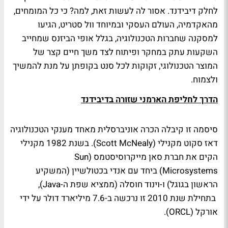
לחלק דיבידנד. אסור לה לעשות זאת, למה? כי כל המומחים,
מהאקדמיה, העולם העסקי ובמיוחד וול סטריט, הגיעו
למסקנה שחברות הטכנולוגיה, בגלל אופי הביזנס שמחייב
השקעות עתק במחקר ופיתוח לצד משך חיים קצר של
המוצר הטכנולוגי, זקוקות לכל סנט בקופתן על מנת להמשיך
ולצמוח.
הדרך לחליפת הארמני שזורה בדיבידנד
סיסמה זו קיבלה הכרה אוניברסלית מאחד מענקי הטכנולוגיה
דאז סקוט מקנילי (Scott McNealy). בשנת 1982 מקנילי
הקים את חברת סאן מייקרוסיסטמס (Sun
Microsystems) ביחד עם אנדי בכטולשיין (המשקיע
הראשון בגוגל) ו-וינוד חוסלה (ממציא שפת ה-Java),
בתחילת שנת 2010 זו נרכשה ב-7.6 מיליארד דולר על ידי
אורקל (ORCL).