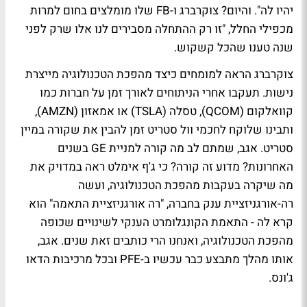
יהיו לה". והיום? צוקרברג ו-FB שלו מומלצים בחום למרות
מכפילי החלל, "זו רק ההתחלה מסבירים לנו אלו שרק לפני
שנה טענו שהכל קשקוש.
צוקרברג הראה למומחים כיצד מהפכת הטכנולוגיה מייצרת
נישות. תעקבו אחרי הניתוחים לאורך זמן על חברות כמו
קוואלקום (QCOM), טסלה (TSLA) או אמאזון (AMZN),
ותבינו שלוקח לחכמי וול סטריט זמן להבין את שקורה במיין
סטריט. אגב, שמתם לב מה קורה למניית GE בשנים
האחרונות? מדוע זה קורה? כי ג'ף אימלט ראה במדויק את
מה שיקרה בעקבות מהפכת הטכנולוגיה, ועשה
רה-אורגניזציית ענק בחברה, "רה אורגניזציית התאמה" הוא
קרא לה - התאמת הקונגלומרט הענקי לשינויים שכופה
מהפכת הטכנולוגיה, ואנחנו הרי כותבים זאת שנים. אגב,
אותו מהלך מתבצע כבר עכשיו ב-PFE ובכל מרכיבות הדאו
ג'ונס.