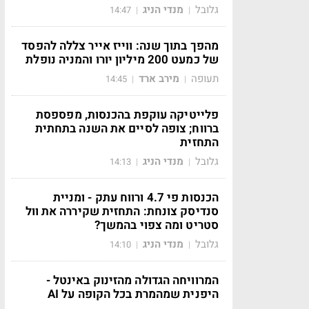
גלובל
מנדי הניג
14:47
|
|
מהפך בתוך שנה: ווייז אייר צללה להפסד
של כמעט 200 מיליון יורו והמניה נופלת
תעופה
מירב ארד
14:45
|
|
פלייטיקה עוקפת בהכנסות, מפספסת
ברווח; צופה לסיים את השנה בתחתית
התחזית
גלובל
מנדי הניג
14:13
|
|
הכנסות פי 4.7 ורווח עתק - ומניית
סנדיסק צונחת: התחזית שקיררה את וול
סטריט ומה צפוי בהמשך?
גלובל
מנדי הניג
14:10
|
|
המרוויחה הגדולה מהזינוק באינטל -
היפנית שמהמרת בכל הקופה על AI