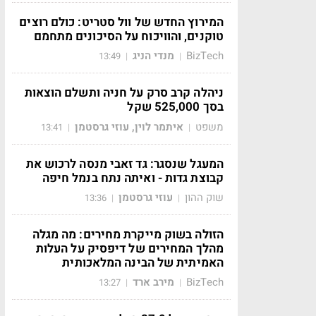
המירוץ החדש של וול סטריט: כולם רוצים
טוקנים, והוויכוח על הסיכונים מתחמם
BizTech
מנדי הניג
13:49
|
|
ניהלה קרב סרק על חניה ותשלם הוצאות
בסך 525,000 שקל
משפט
איתמר לוין, עוזי גרסטמן
13:41
|
|
המעגל שנסגר: גד זאבי מנסה לרכוש את
קבוצת גדות - ואיתה נתח בנמל חיפה
שוק ההון
עוזי גרסטמן
13:36
|
|
הזולה בשוק מייקרת מחירים: מה מגלה
מהלך המחירים של דיפסיק על העלות
האמיתית של הבינה המלאכותית
BizTech
מירב ארד
13:27
|
|