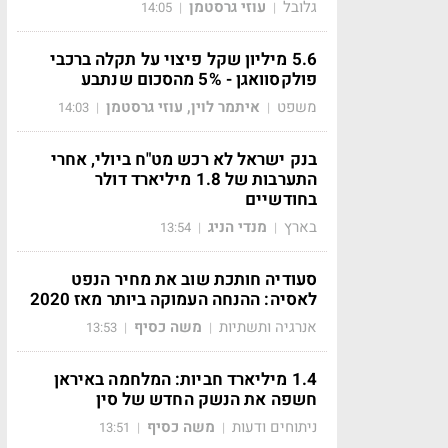
גלובל
עוזי גרסטמן
14:05
|
|
5.6 מיליון שקל פיצוי על תקלה ברכבי
פולקסוואגן - 5% מהסכום שנתבע
משפט
איתמר לוין, עוזי גרסטמן
14:03
|
|
בנק ישראל לא רכש מט"ח ביולי, אחרי
התערבות של 1.8 מיליארד דולר
בחודשיים
בארץ
מנדי הניג
13:54
|
|
סעודיה חותכת שוב את מחיר הנפט
לאסיה: ההנחה העמוקה ביותר מאז 2020
אנרגיה ותשתיות
משה כסיף
13:53
|
|
1.4 מיליארד חביות: המלחמה באיראן
חשפה את הנשק החדש של סין
ניתוחים ודעות
משה כסיף
13:51
|
|