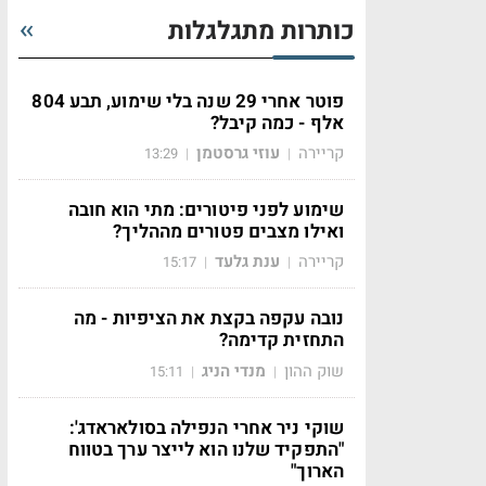
כותרות מתגלגלות
פוטר אחרי 29 שנה בלי שימוע, תבע 804
אלף - כמה קיבל?
קריירה
עוזי גרסטמן
13:29
|
|
שימוע לפני פיטורים: מתי הוא חובה
ואילו מצבים פטורים מההליך?
קריירה
ענת גלעד
15:17
|
|
נובה עקפה בקצת את הציפיות - מה
התחזית קדימה?
שוק ההון
מנדי הניג
15:11
|
|
שוקי ניר אחרי הנפילה בסולאראדג':
"התפקיד שלנו הוא לייצר ערך בטווח
הארוך"