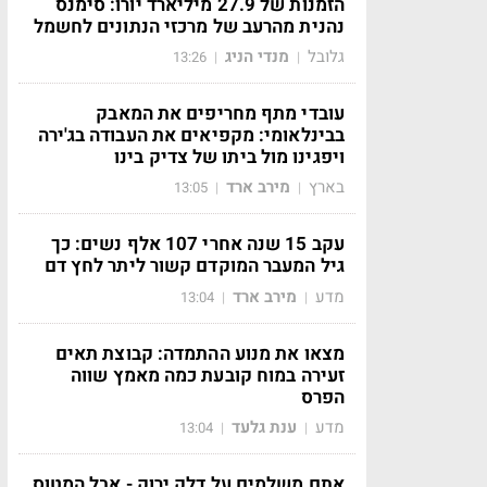
הזמנות של 27.9 מיליארד יורו: סימנס
נהנית מהרעב של מרכזי הנתונים לחשמל
גלובל
מנדי הניג
13:26
|
|
עובדי מתף מחריפים את המאבק
בבינלאומי: מקפיאים את העבודה בג'ירה
ויפגינו מול ביתו של צדיק בינו
בארץ
מירב ארד
13:05
|
|
עקב 15 שנה אחרי 107 אלף נשים: כך
גיל המעבר המוקדם קשור ליתר לחץ דם
מדע
מירב ארד
13:04
|
|
מצאו את מנוע ההתמדה: קבוצת תאים
זעירה במוח קובעת כמה מאמץ שווה
הפרס
מדע
ענת גלעד
13:04
|
|
אתם משלמים על דלק ירוק - אבל המטוס