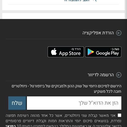
הורדת אפליקציה
הרשמה לדיוור
הירשם לסיכום היומי של שוק ההון ולמבזקים של ביזפורטל - ניוזלטרים
חובה לכל משקיע
אני מאשר קבלת שני ניוזלטרים, אשר כל אחד מהווה רשימת תפוצה
נפרדת, בנושאים סיכום יומי והתראות חמות וקבלת דיוורים פרסומיים
בדואר אלקטרוני ו/ או באמצעות הסלולר בהתאם למפורט בסעיף 10
בתנאי