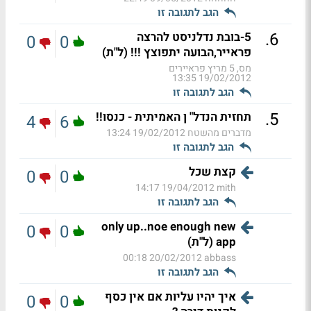
הגב לתגובה זו
.
6
5-בובת נדלניסט להרצה
0
0
פראייר,הבועה יתפוצץ !!! (ל"ת)
מס, 5 מריץ פראיירים
19/02/2012 13:35
הגב לתגובה זו
.
5
תחזית הנדל" ן האמיתית - כנסו!!
4
6
מדברים מהשטח
19/02/2012 13:24
הגב לתגובה זו
קצת שכל
0
0
19/04/2012 14:17
mith
הגב לתגובה זו
only up..noe enough new
0
0
app (ל"ת)
20/02/2012 00:18
abbass
הגב לתגובה זו
איך יהיו עליות אם אין כסף
0
0