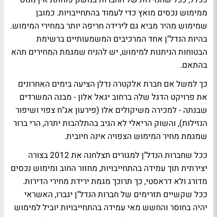
ממימוש נכסים מואץ כדי לעמוד בהתחייבויות. כמובן
שמימוש מהיר מביא גם לירידה חריפה יותר במחירי המימוש.
בהיות הנדל"ן אחד המרכיבים המשמעותיים ברשימת
הבטוחות הניתנות למימוש, יש להניח שמגמת המחירים תהא
בהתאם.
כך למשל אם חברת אלקטרה נדלן הציעה בימים האחרונים
את פרויקט הדגל שלה ברחוב יגאל אלון - מבנה המשרדים
שבנתה - למכירה משיקולים אלו (פירעון אג"ח צפוי ושיפור
הנזילות), והשוק הריאלי לא הגיב בהתלהבות יתרה, הרי ברור
שמגמת מחיר המימוש הצפויה אינה חיובית.
ככל שחברות הנדל"ן למגורים תצלחנה את 2012 בצורה
יצירתית תוך עמידה בהתחייבויות, מחזור החוב ומימוש נכסים
מדורג ולא דראסטי, כך תרוכך מגמת ירידת מחירי הדירות.
ככל שקשיים תזרימים של חברות הנדל"ן יגברו, האשראי
יהיה בחוסר והחשש מאי עמידה בהתחייבויות יוביל למימוש