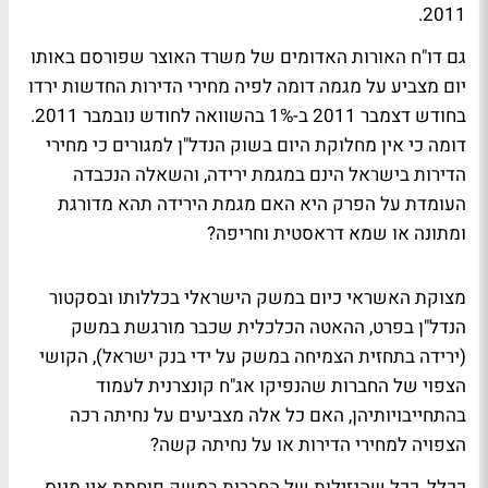
2011.
גם דו"ח האורות האדומים של משרד האוצר שפורסם באותו
יום מצביע על מגמה דומה לפיה מחירי הדירות החדשות ירדו
בחודש דצמבר 2011 ב-1% בהשוואה לחודש נובמבר 2011.
דומה כי אין מחלוקת היום בשוק הנדל"ן למגורים כי מחירי
הדירות בישראל הינם במגמת ירידה, והשאלה הנכבדה
העומדת על הפרק היא האם מגמת הירידה תהא מדורגת
ומתונה או שמא דראסטית וחריפה?
מצוקת האשראי כיום במשק הישראלי בכללותו ובסקטור
הנדל"ן בפרט, ההאטה הכלכלית שכבר מורגשת במשק
(ירידה בתחזית הצמיחה במשק על ידי בנק ישראל), הקושי
הצפוי של החברות שהנפיקו אג"ח קונצרנית לעמוד
בהתחייבויותיהן, האם כל אלה מצביעים על נחיתה רכה
הצפויה למחירי הדירות או על נחיתה קשה?
ככלל, ככל שהנזילות של החברות במשק פוחתת אין מנוס