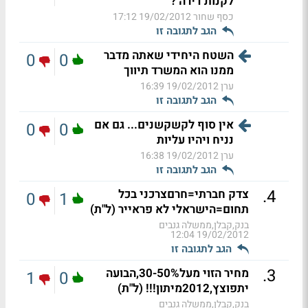
לקנות דירה ?
כסף שחור
19/02/2012 17:12
הגב לתגובה זו
השטח היחידי שאתה מדבר
0
0
ממנו הוא המשרד תיווך
ערן
19/02/2012 16:39
הגב לתגובה זו
אין סוף לקשקשנים... גם אם
0
0
נניח ויהיו עליות
ערן
19/02/2012 16:38
הגב לתגובה זו
.
4
צדק חברתי=חרםצרכני בכל
0
1
תחום=הישראלי לא פראייר (ל"ת)
בנק,קבלן,ממשלה גנבים
19/02/2012 12:04
הגב לתגובה זו
.
3
מחיר הזוי מעל30-50%,הבועה
1
0
יתפוצץ,2012מיתון!!! (ל"ת)
בנק,קבלן,ממשלה גנבים