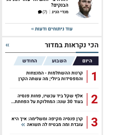
הבנקים?
|
מנדי הניג
(7)
עוד ניתוחים ודעות
הכי נקראות במדור
היום
השבוע
החודש
1
קרנות ההשתלמות - המנצחות
והמפסידות ביולי; מה עשתה הקרן
שלכם?
2
אלף שקל ביד עכשיו, פחות פנסיה
בעוד 30 שנה: המחלוקת על הפחתת...
3
קרן פנסיה מקיפה ומשלימה: איך היא
עובדת ומה מבטיח לה תשואה