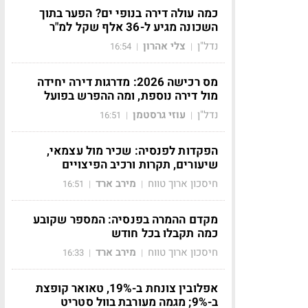
כמה עולה דירה בנופי ים? הפער בתוך
השכונה מגיע ל-36 אלף שקל למ"ר
נדל"ן
צלי אהרון
16:54
|
|
מס רכישה 2026: מדרגות דירה יחידה
מול דירה נוספת, ומה ההפרש בפועל
נדל"ן
עוזי גרסטמן
16:51
|
|
הפקדות לפנסיה: שכיר מול עצמאי,
שיעורים, תקרות ורכיב הפיצויים
חיסכון ארוך טווח
מירב ארד
16:51
|
|
מקדם ההמרה בפנסיה: המספר שקובע
כמה תקבלו בכל חודש
חיסכון ארוך טווח
מירב ארד
16:33
|
|
אפלובין צונחת ב-19%, טאואר קופצת
ב-9%; מגמה מעורבת בוול סטריט