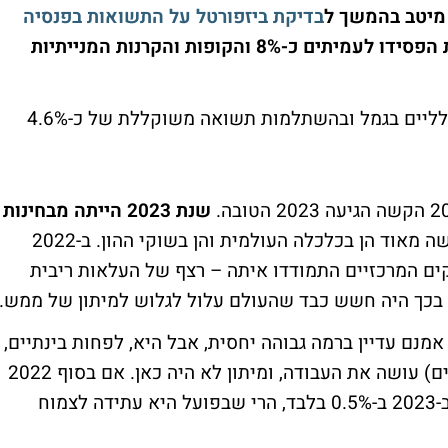
בדיקת ביזפורטל על התשואות בפנסיה
. ב-2022 הגמל וההשתלמות הכלליות הפסידו לעמיתים כ-8% והקופות והקרנות המנייתיות
בעשר השנים האחרונות השיגו המסלולים הכלליים בגמל ובהשתלמות תשואה משוקללת של כ-4.6%
שנת 2023 הייתה מבחינות
. היא הגיעה אחרי שנה קשה מאוד הן בכלכלה העולמית והן בשוקי ההון. ב-2022
ם המרכזיים התמודדו איתה – רצף של העלאות ריבית
י בכך היה חשש כבד שהעולם עלול לגלוש למיתון של ממש.
נם עדיין ברמה גבוהה יחסית, אבל היא, לפחות בינתיים,
במגמת ירידה. הריבית, מסתבר, (וגם עוד גורמים) עושה את העבודה, ומיתון לא היה כאן. אם בסוף 2022
הייתה הערכה שהכלכלה האמריקאית תצמח ב-2023 ב-0.5% בלבד, הרי שבפועל היא עתידה לצמוח