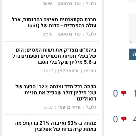
גלובל
עוזי גרסטמן
06:56
|
|
חברת הקוואנטים מאיצה בהכנסות, אבל
עולה בהפסדים - הדוח של IonQ
גלובל
עוזי גרסטמן
07:10
|
|
ביהמ"ש מצדיק את רשות המסים: הונו
ה
של בעלי חנויות תכשיטים ושעונים גדל
ב-5.6 מיליון שקל בלי הסבר
משפט
איתמר לוין
16:17
|
|
הכתה בכל מדד וצנחה 12%: הפער של
0
שני מיליון דולר שהפיל את מניית
דואולינגו
גלובל
אדיר בן עמי
07:07
|
|
0
צמחה ב-53% ואיבדה 21% בדקות: מה
באמת קרה בדוח של אפלובין