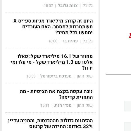
גלובל
צוות גלובל
18:07
|
|
היום זה קורה: מיליארד מניות ספייס X
משתחררות למסחר. האם העובדים
יממשו בכל מחיר?
גלובל
עמית בר
16:00
|
|
מחזור של 16.1 מיליארד שקל: פאלו
אלטו עם 1.3 מיליארד שקל - מי עלו ומי
ירדו?
שוק ההון
מערכת ביזפורטל
16:53
|
|
נובה עקפה בקצת את הציפיות - מה
התחזית קדימה?
שוק ההון
מנדי הניג
15:11
|
|
ההזמנות גדולות מההכנסות, והמניה עדיין
32% באדום: החידה של קרטוס