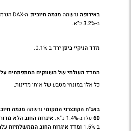
באירופה
נרשמה
מגמה חיובית
: ה-
DAX
הגרמני על
ב-3.2% כ"א.
מדד הניקיי ביפן
ירד
ב-0.1%.
המדד העולמי של השווקים המתפתחים על
כל אלו במונחי מטבע של אותן מדינות.
באג"ח הקונצרני המקומי
נרשמה
מגמה חיובי
60
עלו ב-1.4% כ"א.
איגרות החוב הלא מדורג
ב-1.5%
ומדד איגרות החוב הממשלתיות
עלה ב-