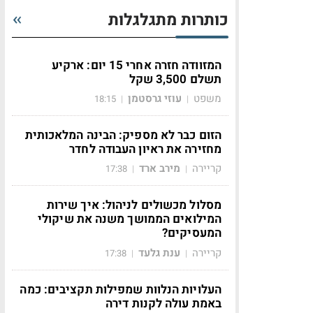
כותרות מתגלגלות
המזוודה חזרה אחרי 15 יום: ארקיע
תשלם 3,500 שקל
משפט
עוזי גרסטמן
18:15
|
|
הזום כבר לא מספיק: הבינה המלאכותית
מחזירה את ראיון העבודה לחדר
קריירה
מירב ארד
17:38
|
|
מסלול מכשולים לניהול: איך שירות
המילואים הממושך משנה את שיקולי
המעסיקים?
קריירה
ענת גלעד
17:38
|
|
העלויות הנלוות שמפילות תקציבים: כמה
באמת עולה לקנות דירה