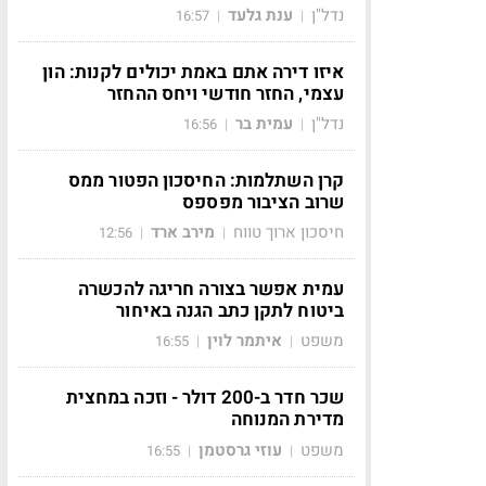
נדל"ן
ענת גלעד
16:57
|
|
איזו דירה אתם באמת יכולים לקנות: הון
עצמי, החזר חודשי ויחס ההחזר
נדל"ן
עמית בר
16:56
|
|
קרן השתלמות: החיסכון הפטור ממס
שרוב הציבור מפספס
חיסכון ארוך טווח
מירב ארד
12:56
|
|
עמית אפשר בצורה חריגה להכשרה
ביטוח לתקן כתב הגנה באיחור
משפט
איתמר לוין
16:55
|
|
שכר חדר ב-200 דולר - וזכה במחצית
מדירת המנוחה
משפט
עוזי גרסטמן
16:55
|
|