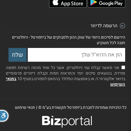
הרשמה לדיוור
הירשם לסיכום היומי של שוק ההון ולמבזקים של ביזפורטל - ניוזלטרים
חובה לכל משקיע
אני מאשר קבלת שני ניוזלטרים, אשר כל אחד מהווה רשימת תפוצה
נפרדת, בנושאים סיכום יומי והתראות חמות וקבלת דיוורים פרסומיים
בדואר אלקטרוני ו/ או באמצעות הסלולר בהתאם למפורט בסעיף 10
בתנאי
השימוש
כל הזכויות שמורות לחברת ביזפורטל תקשורת בע"מ ©
|
תנאי שימוש