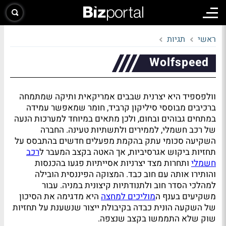
ראשי
תגיות
Wolfspeed
וולפספיד היא יצרנית שבבים אמריקאית ותיקה שמתמחה
ברכיבים מבוססי סיליקון קרביד, חומר שמאפשר עמידה
במתחים גבוהים ובחום, ולכן מתאים במיוחד למערכות הנעה
של רכב חשמלי, לממירים ולתשתיות טעינה. החברה
השקיעה סכומי עתק בהקמת מפעלים חדשים בהתבסס על
תחזיות ביקוש אגרסיביות, אך האטה בקצב המעבר ל
רכב
חשמלי
ותחרות מצד יצרניות אסייתיות פגעו בהכנסות
והותירו אותה עם חוב כבד. המצוקה הפיננסית הובילה
למהלכי הסדר חוב ולתנודתיות קיצונית במניה. עבור
משקיעים בענף ה
מוליכים למחצה
היא מדגימה את הסיכון
של השקעה הונית כבדה בקיבולת ייצור שנשענת על תחזיות
שוק שלא התממשו בקצב שנצפה.