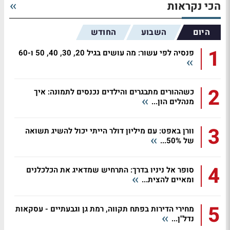
הכי נקראות
היום
השבוע
החודש
1
פנסיה לפי עשור: מה עושים בגיל 20, 30, 40, 50 ו-60
2
כשההורים מתבגרים והילדים נכנסים לתמונה: איך
מנהלים הון...
3
וורן באפט: עם מיליון דולר הייתי יכול להשיג תשואה
של 50%...
4
סופר אל ניניו בדרך: התרחיש שמדאיג את הכלכלנים
ומאיים להצית...
5
מחירי הדירות בפתח תקווה, רמת גן וגבעתיים - עסקאות
נדל"ן...