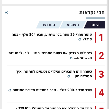
הכי נקראות
היום
השבוע
החודש
1
פוטר אחרי 29 שנה בלי שימוע, תבע 804 אלף - כמה
קיבל?
2
ביהמ"ש מצדיק את רשות המסים: הונו של בעלי חנויות
תכשיטים...
3
כשההורים מתבגרים והילדים נכנסים לתמונה: איך
מנהלים הון...
4
שכר חדר ב-200 דולר - וזכה במחצית מדירת המנוחה
קת׳י ווד מגדילה את ההימור על ספייסX ו־TSMC -