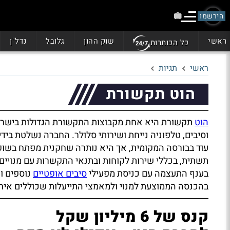
הירשמו
ראשי
שוק ההון
גלובל
נדל"ן
כל הכותרות
ראשי
תגיות
הוט תקשורת
הוט
תקשורת היא אחת מקבוצות התקשורת הגדולות בישראל,
וסיבים, טלפוניה נייחת ושירותי סלולר. החברה נשלטת ב
עוד בבורסה המקומית, אך היא נותרה שחקנית מפתח בשוק
תשתית, בכללי שירות לקוחות ובתנאי התקשרות עם מנויים
בענף התעצמה עם כניסת מפעילי
סיבים אופטיים
נוספים ו
בהכנסה הממוצעת למנוי ולמאמצי התייעלות שכוללים איחו
קנס של 6 מיליון שקל