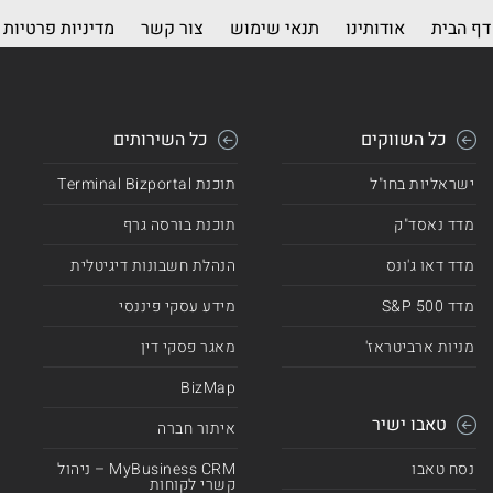
דף הבית
אודותינו
תנאי שימוש
צור קשר
מדיניות פרטיות
כל השווקים
כל השירותים
ישראליות בחו"ל
תוכנת Terminal Bizportal
מדד נאסד"ק
תוכנת בורסה גרף
מדד דאו ג'ונס
הנהלת חשבונות דיגיטלית
מדד 500 S&P
מידע עסקי פיננסי
מניות ארביטראז'
מאגר פסקי דין
BizMap
טאבו ישיר
איתור חברה
נסח טאבו
MyBusiness CRM – ניהול
קשרי לקוחות