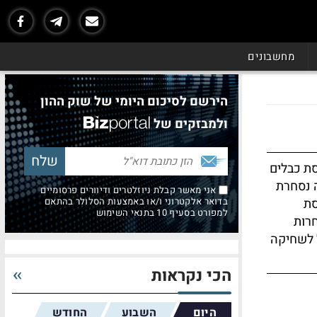
מחשבונים
הירשם לסיכום היומי של שוק ההון
ולמבזקים של
ת כבלים
ה נסחרת
אני מאשר קבלת ניוזלטרים ודיוורים פרסומיים
סת
בדואר אלקטרוני ו/או באמצעות הסלולר בהתאם
למפורט בסעיף 10 בתנאי השימוש
חרות
 לשחיקה
הכי נקראות
היום
השבוע
החודש