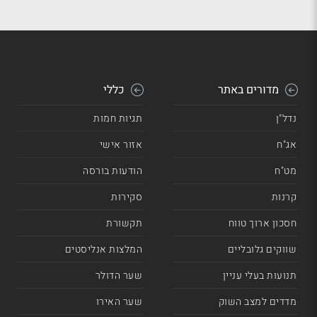
מדורים באתר
כללי
נדל"ן
תגיות חמות
אג"ח
אזור אישי
מט"ח
הודעות בורסה
קרנות
סקירות
חסכון ארוך טווח
תקשורת
שווקים גלובליים
המלצות אנליסטים
תנועות בעלי עניין
שער הדולר
מדדים למצב השוק
שער האירו