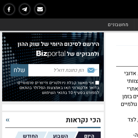
מחשבונים
הירשם לסיכום היומי של שוק ההון
ולמבזקים של
web analy) מבית חברת אדובי
. הכלי מיועד לצוותי
אני מאשר קבלת ניוזלטרים ודיוורים פרסומיים
אתרי
בדואר אלקטרוני ו/או באמצעות הסלולר בהתאם
למפורט בסעיף 10 בתנאי השימוש
ם בזמן
גולמיים
הכי נקראות
, לצד
 וה-
היום
השבוע
החודש