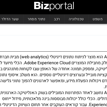
משפט
טכנולוגיה
רכב
נתוני מסחר
שער הדולר
Adobe Analytics הוא מוצר לניתוח נתונים דיגיטלי (tics
(Adobe), והוא חלק מחבילת המוצרים Adobe Experience Cloud
ליטיקה, ומספק תמונה אחודה של האופן שבו לקוחות מתנהגים ב
יות מובייל ובערוצים דיגיטליים נוספים. הוא משלב איסוף נתוני
ם ויכולות הפעלת מידע, ומאפשר לארגונים להפוך נתוני גלישה 
.
Adobe Analytics נחשב לאחד הפתרונות המובילים בשוק האנליטיקה הארגונית
מש בעיקר ארגונים גדולים. הכלי כולל יכולות מבוססות בינה מלאכותית, מידול ייחוס
(attribution) ואינטגרציה הדוקה עם שאר מוצרי Experience Cloud. עבור קוראים העוקבים אחר תחום השיווק הדיגיטלי