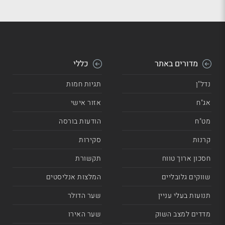
מדורים באתר
כללי
נדל"ן
תגיות חמות
אג"ח
אזור אישי
מט"ח
הודעות בורסה
קרנות
סקירות
חסכון ארוך טווח
תקשורת
שווקים גלובליים
המלצות אנליסטים
תנועות בעלי עניין
שער הדולר
מדדים למצב השוק
שער האירו