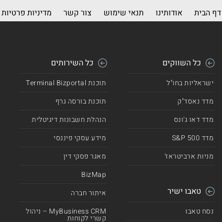
דף הבית
אודותינו
תנאי שימוש
צור קשר
מדיניות פרטיות
כל השווקים
כל השירותים
ישראליות בחו"ל
תוכנת Terminal Bizportal
מדד נאסד"ק
תוכנת בורסה גרף
מדד דאו ג'ונס
הנהלת חשבונות דיגיטלית
מדד 500 S&P
מידע עסקי פיננסי
מניות ארביטראז'
מאגר פסקי דין
BizMap
טאבו ישיר
איתור חברה
נסח טאבו
MyBusiness CRM – ניהול
קשרי לקוחות