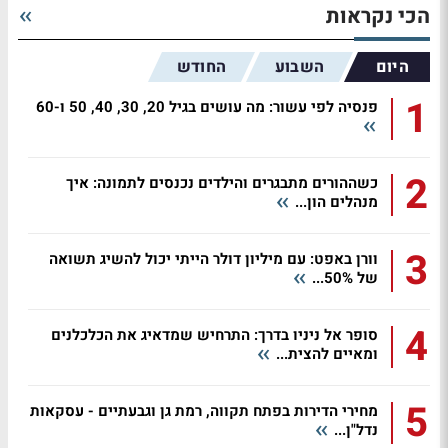
הכי נקראות
היום
השבוע
החודש
1
פנסיה לפי עשור: מה עושים בגיל 20, 30, 40, 50 ו-60
2
כשההורים מתבגרים והילדים נכנסים לתמונה: איך
מנהלים הון...
3
וורן באפט: עם מיליון דולר הייתי יכול להשיג תשואה
של 50%...
4
סופר אל ניניו בדרך: התרחיש שמדאיג את הכלכלנים
ומאיים להצית...
5
מחירי הדירות בפתח תקווה, רמת גן וגבעתיים - עסקאות
נדל"ן...